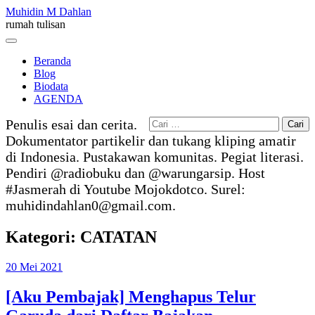
Skip
Muhidin M Dahlan
to
rumah tulisan
content
Menu
Beranda
Blog
Biodata
AGENDA
Cari
Penulis esai dan cerita.
untuk:
Dokumentator partikelir dan tukang kliping amatir
di Indonesia. Pustakawan komunitas. Pegiat literasi.
Pendiri @radiobuku dan @warungarsip. Host
#Jasmerah di Youtube Mojokdotco. Surel:
muhidindahlan0@gmail.com.
Kategori:
CATATAN
20 Mei 2021
[Aku Pembajak] Menghapus Telur