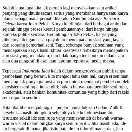
Sudah lama juga kita tak pernah lagi menyaksikan satu artikel
panjang yang ditulis secara serius yang membahas hanya satu karya
utama sebagaimana pernah dilakukan Sindhunata atas
Berburu
Celeng
karya Joko Pekik. Karya itu ditinjau dari berbagai arah; dari
sejarah hingga proses kreatif pembuatannya; dari harga hingga
konteks politik semasa. Beruntunglah Joko Pekik, karya yang
dibuatnya dengan susah payah itu mendapat apresiasi yang layak
dari seorang pemerhati seni. Tapi, seberapa banyak seniman yang
mendapatkan karya hasil ikhtiar kreativitas terbaiknya mendapatkan
apresiasi yang mendalam; dan tidak hanya tersebutkan dalam satu
atau dua paragraf di esai atau laporan reportase media massa.
Tepat saat
Indonesia Idea
kalah dalam pengeroyokan publik tanpa
pembelaan yang berarti, kita menjadi tahu satu hal, karya si seniman
memang tak punya garansi apa pun untuk mendapat pembelaan oleh
ekosistem seni rupa itu sendiri; bukan hanya para pemikir seni rupa,
akademisi, atau bahkan komunitas-komunitas yang hidup dari rezeki
seni rupa itu sendiri.
Kita tiba-tiba menjadi ragu—pinjam nama lukisan Galam Zulkifli
tersebut—masih hidupkah sebetulnya ide keindonesiaan itu;
terutama sekali ide seni rupa yang menjawantah di bawah warna-
warna visual dalam bingkai karya seni rupa itu. Jika masih ada, ide
itu bergerak di mana; jika istirahat, ide itu tidur di mana; dan, jika