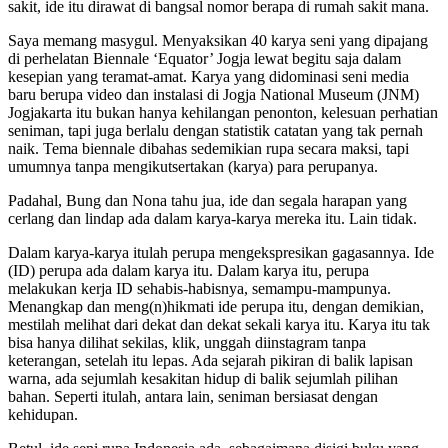
sakit, ide itu dirawat di bangsal nomor berapa di rumah sakit mana.
Saya memang masygul. Menyaksikan 40 karya seni yang dipajang
di perhelatan Biennale ‘Equator’ Jogja lewat begitu saja dalam
kesepian yang teramat-amat. Karya yang didominasi seni media
baru berupa video dan instalasi di Jogja National Museum (JNM)
Jogjakarta itu bukan hanya kehilangan penonton, kelesuan perhatian
seniman, tapi juga berlalu dengan statistik catatan yang tak pernah
naik. Tema biennale dibahas sedemikian rupa secara maksi, tapi
umumnya tanpa mengikutsertakan (karya) para perupanya.
Padahal, Bung dan Nona tahu jua, ide dan segala harapan yang
cerlang dan lindap ada dalam karya-karya mereka itu. Lain tidak.
Dalam karya-karya itulah perupa mengekspresikan gagasannya. Ide
(ID) perupa ada dalam karya itu. Dalam karya itu, perupa
melakukan kerja ID sehabis-habisnya, semampu-mampunya.
Menangkap dan meng(n)hikmati ide perupa itu, dengan demikian,
mestilah melihat dari dekat dan dekat sekali karya itu. Karya itu tak
bisa hanya dilihat sekilas, klik, unggah diinstagram tanpa
keterangan, setelah itu lepas. Ada sejarah pikiran di balik lapisan
warna, ada sejumlah kesakitan hidup di balik sejumlah pilihan
bahan. Seperti itulah, antara lain, seniman bersiasat dengan
kehidupan.