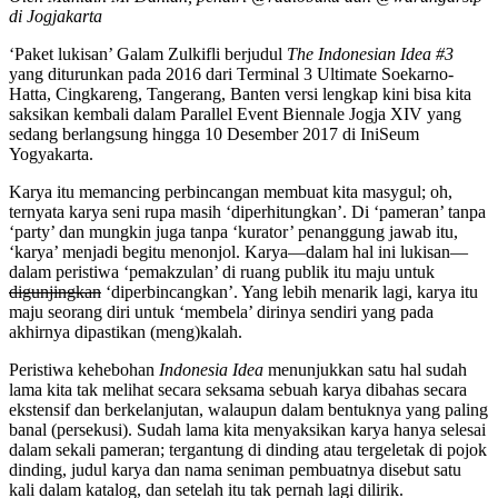
di Jogjakarta
‘Paket lukisan’ Galam Zulkifli berjudul
The Indonesian Idea #3
yang diturunkan pada 2016 dari Terminal 3 Ultimate Soekarno-
Hatta, Cingkareng, Tangerang, Banten versi lengkap kini bisa kita
saksikan kembali dalam Parallel Event Biennale Jogja XIV yang
sedang berlangsung hingga 10 Desember 2017 di IniSeum
Yogyakarta.
Karya itu memancing perbincangan membuat kita masygul; oh,
ternyata karya seni rupa masih ‘diperhitungkan’. Di ‘pameran’ tanpa
‘party’ dan mungkin juga tanpa ‘kurator’ penanggung jawab itu,
‘karya’ menjadi begitu menonjol. Karya—dalam hal ini lukisan—
dalam peristiwa ‘pemakzulan’ di ruang publik itu maju untuk
digunjingkan
‘diperbincangkan’. Yang lebih menarik lagi, karya itu
maju seorang diri untuk ‘membela’ dirinya sendiri yang pada
akhirnya dipastikan (meng)kalah.
Peristiwa kehebohan
Indonesia Idea
menunjukkan satu hal sudah
lama kita tak melihat secara seksama sebuah karya dibahas secara
ekstensif dan berkelanjutan, walaupun dalam bentuknya yang paling
banal (persekusi). Sudah lama kita menyaksikan karya hanya selesai
dalam sekali pameran; tergantung di dinding atau tergeletak di pojok
dinding, judul karya dan nama seniman pembuatnya disebut satu
kali dalam katalog, dan setelah itu tak pernah lagi dilirik.