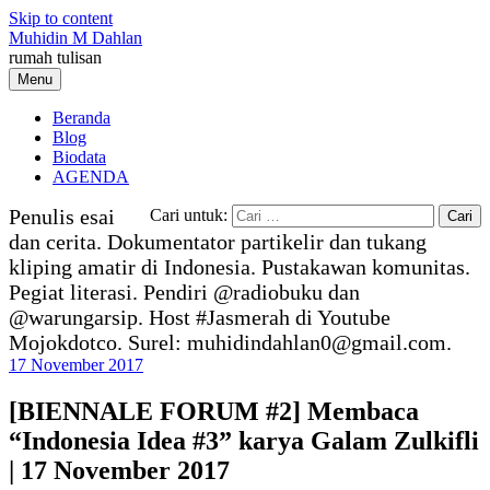
Skip to content
Muhidin M Dahlan
rumah tulisan
Menu
Beranda
Blog
Biodata
AGENDA
Penulis esai
Cari untuk:
dan cerita. Dokumentator partikelir dan tukang
kliping amatir di Indonesia. Pustakawan komunitas.
Pegiat literasi. Pendiri @radiobuku dan
@warungarsip. Host #Jasmerah di Youtube
Mojokdotco. Surel: muhidindahlan0@gmail.com.
17 November 2017
[BIENNALE FORUM #2] Membaca
“Indonesia Idea #3” karya Galam Zulkifli
| 17 November 2017