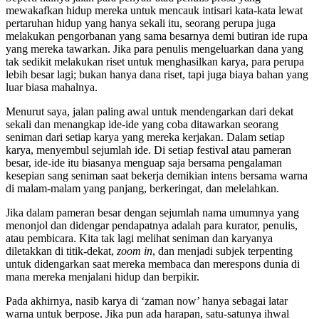
mewakafkan hidup mereka untuk mencauk intisari kata-kata lewat
pertaruhan hidup yang hanya sekali itu, seorang perupa juga
melakukan pengorbanan yang sama besarnya demi butiran ide rupa
yang mereka tawarkan. Jika para penulis mengeluarkan dana yang
tak sedikit melakukan riset untuk menghasilkan karya, para perupa
lebih besar lagi; bukan hanya dana riset, tapi juga biaya bahan yang
luar biasa mahalnya.
Menurut saya, jalan paling awal untuk mendengarkan dari dekat
sekali dan menangkap ide-ide yang coba ditawarkan seorang
seniman dari setiap karya yang mereka kerjakan. Dalam setiap
karya, menyembul sejumlah ide. Di setiap festival atau pameran
besar, ide-ide itu biasanya menguap saja bersama pengalaman
kesepian sang seniman saat bekerja demikian intens bersama warna
di malam-malam yang panjang, berkeringat, dan melelahkan.
Jika dalam pameran besar dengan sejumlah nama umumnya yang
menonjol dan didengar pendapatnya adalah para kurator, penulis,
atau pembicara. Kita tak lagi melihat seniman dan karyanya
diletakkan di titik-dekat,
zoom in
, dan menjadi subjek terpenting
untuk didengarkan saat mereka membaca dan merespons dunia di
mana mereka menjalani hidup dan berpikir.
Pada akhirnya, nasib karya di ‘zaman now’ hanya sebagai latar
warna untuk berpose. Jika pun ada harapan, satu-satunya ihwal