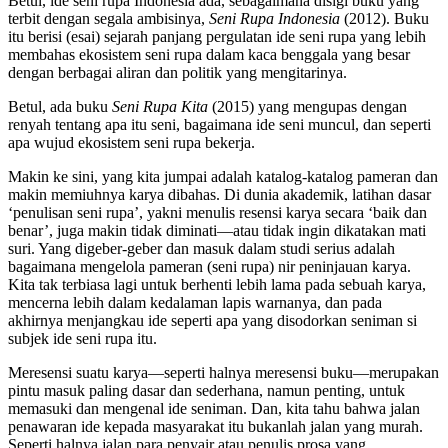
Betul, ide seni rupa Indonesia ada, sebagaimana disigi buku yang
terbit dengan segala ambisinya,
Seni Rupa Indonesia
(2012). Buku
itu berisi (esai) sejarah panjang pergulatan ide seni rupa yang lebih
membahas ekosistem seni rupa dalam kaca benggala yang besar
dengan berbagai aliran dan politik yang mengitarinya.
Betul, ada buku
Seni Rupa Kita
(2015) yang mengupas dengan
renyah tentang apa itu seni, bagaimana ide seni muncul, dan seperti
apa wujud ekosistem seni rupa bekerja.
Makin ke sini, yang kita jumpai adalah katalog-katalog pameran dan
makin memiuhnya karya dibahas. Di dunia akademik, latihan dasar
‘penulisan seni rupa’, yakni menulis resensi karya secara ‘baik dan
benar’, juga makin tidak diminati—atau tidak ingin dikatakan mati
suri. Yang digeber-geber dan masuk dalam studi serius adalah
bagaimana mengelola pameran (seni rupa) nir peninjauan karya.
Kita tak terbiasa lagi untuk berhenti lebih lama pada sebuah karya,
mencerna lebih dalam kedalaman lapis warnanya, dan pada
akhirnya menjangkau ide seperti apa yang disodorkan seniman si
subjek ide seni rupa itu.
Meresensi suatu karya—seperti halnya meresensi buku—merupakan
pintu masuk paling dasar dan sederhana, namun penting, untuk
memasuki dan mengenal ide seniman. Dan, kita tahu bahwa jalan
penawaran ide kepada masyarakat itu bukanlah jalan yang murah.
Seperti halnya jalan para penyair atau penulis prosa yang