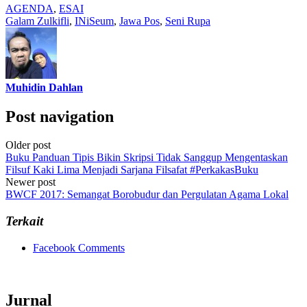
AGENDA
,
ESAI
Galam Zulkifli
,
INiSeum
,
Jawa Pos
,
Seni Rupa
Muhidin Dahlan
Post navigation
Older post
Buku Panduan Tipis Bikin Skripsi Tidak Sanggup Mengentaskan
Filsuf Kaki Lima Menjadi Sarjana Filsafat #PerkakasBuku
Newer post
BWCF 2017: Semangat Borobudur dan Pergulatan Agama Lokal
Terkait
Facebook Comments
Jurnal