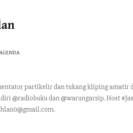
lan
Cari
AGENDA
untuk:
mentator partikelir dan tukang kliping amatir
Pendiri @radiobuku dan @warungarsip. Host #Ja
ahlan0@gmail.com.