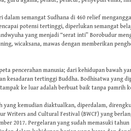
pa, guru agama, pelaut, pelacur, penyepuh emas, hi
i dalam semangat Sudhana di 460 relief mengangga
capai potensi tertinggi, diperlukan semangat bela
Gandwyuha yang menjadi “serat inti” Borobudur me
ening, wicaksana, mawas dengan memberikan pengh
eta pencerahan manusia; dari kehidupan bawah yan
an kesadaran tertinggi Buddha. Bodhisatwa yang di
tampak ke luar adalah berbuat baik tanpa pamrih 
ah yang kemudian diaktualkan, diperdalam, direngk
dur Writers and Cultural Festival (BWCF) yang berla
mber 2017. Pergelaran yang sudah memasuki tahun