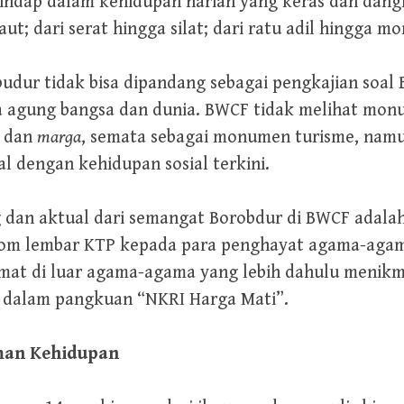
indap dalam kehidupan harian yang keras dan dangka
ut; dari serat hingga silat; dari ratu adil hingga 
ur tidak bisa dipandang sebagai pengkajian soal 
a agung bangsa dan dunia. BWCF tidak melihat mon
dan
marga
, semata sebagai monumen turisme, namun
al dengan kehidupan sosial terkini.
ng dan aktual dari semangat Borobdur di BWCF adal
lom lembar KTP kepada para penghayat agama-agama
umat di luar agama-agama yang lebih dahulu menikm
 dalam pangkuan “NKRI Harga Mati”.
man Kehidupan