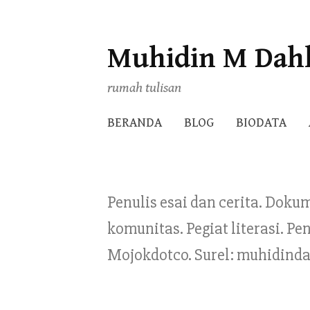
Muhidin M Dah
Skip
to
rumah tulisan
content
BERANDA
BLOG
BIODATA
Penulis esai dan cerita. Doku
komunitas. Pegiat literasi. 
Mojokdotco. Surel: muhidind