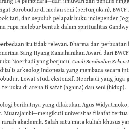
rang 14 pembicara—dari ilmuwan dan penulis hingga
at Borobudur di medan seni (pertunjukan), BWCF 
k tari, dan sepuluh pelapak buku indiependen Jogj
 rupa melebur bentuk dalam spiritualitas Gandwyu
bedaan itu tidak relevan. Dharma dan perbuatan ba
penerima Sang Hyang Kamahanikan Award dari BWCF
 Buku Noerhadi yang berjudul
Candi Borobudur: Rekonst
itulis arkeolog Indonesia yang membaca secara int
udur. Lewat studi ekstensif, Noerhadi yang juga gu
terbuka di arena filsafat (agama) dan seni (hidup).
rkeologi berikutnya yang dilakukan Agus Widyatmo
 Muarajambi—mengikuti universitas filsafat tertua
 ranah akademik. Salah satu mata kuliah khusus yan