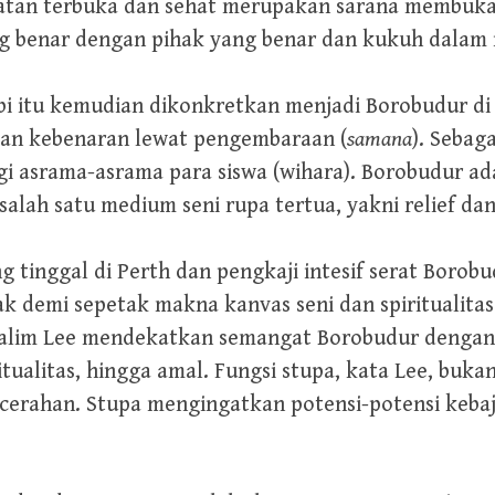
atan terbuka dan sehat merupakan sarana membuka 
 benar dengan pihak yang benar dan kukuh dalam 
bi itu kemudian dikonkretkan menjadi Borobudur di
rian kebenaran lewat pengembaraan (
samana
). Sebag
ngi asrama-asrama para siswa (wihara). Borobudur ad
lah satu medium seni rupa tertua, yakni relief da
g tinggal di Perth dan pengkaji intesif serat Borob
 demi sepetak makna kanvas seni dan spiritualitas
alim Lee mendekatkan semangat Borobudur dengan ke
iritualitas, hingga amal. Fungsi stupa, kata Lee, bu
ncerahan. Stupa mengingatkan potensi-potensi kebaji