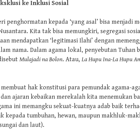
sklusi ke Inklusi Sosial
 penghormatan kepada ‘yang asal’ bisa menjadi mo
usantara. Kita tak bisa memungkiri, segregasi sosi
baan mendapatkan ‘legitimasi Ilahi’ dengan memeng
dalam nama. Dalam agama lokal, penyebutan Tuhan 
disebut
Mulajadi na Bolon
. Atau,
La Hupu Ina-La Hupu A
g membuat hak konstitusi para pemundak agama-agam
s dan ajaran kebaikan merekalah kita menemukan ba
-agama ini memangku sekuat-kuatnya adab baik terh
aik kepada tumbuhan, hewan, maupun makhluk-mak
ungai dan laut).