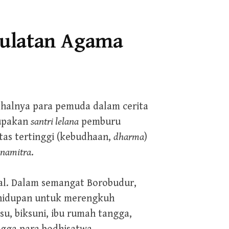
gulatan Agama
i halnya para pemuda dalam cerita
upakan
santri lelana
pemburu
tas tertinggi (kebudhaan,
dharma
)
anamitra
.
dal. Dalam semangat Borobudur,
kehidupan untuk merengkuh
su, biksuni, ibu rumah tangga,