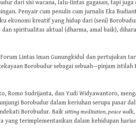
r dari sisi wacana, lalu-lintas gagasan, tapi juga 
ingan. Penyair cum penulis cum jurnalis Eka Budia
ku ekonomi kreatif yang hidup dari (seni) Borobudu
 dan spiritualitas aktual (dharma, amal baik), diha
Forum Lintas Iman Gunungkidul dan pertujukan tari
kekayaan Borobudur sebagai sebuah—pinjam istila
tto, Romo Sudrijanta, dan Yudi Widyawantoro, men
gunjungi Borobudur dalam keriuhan serupa pasar dal
endekati Borobudur. Baik
sitting meditation, peace walk
Nya yang terimplementasikan dalam kehidupan haria