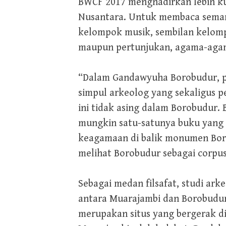
BWCF 2017 menghadirkan lebih ku
Nusantara. Untuk membaca semang
kelompok musik, sembilan kelompo
maupun pertunjukan, agama-agama
“Dalam Gandawyuha Borobudur, per
simpul arkeolog yang sekaligus 
ini tidak asing dalam Borobudur.
mungkin satu-satunya buku yang d
keagamaan di balik monumen Borob
melihat Borobudur sebagai corpus 
Sebagai medan filsafat, studi a
antara Muarajambi dan Borobudur.
merupakan situs yang bergerak di