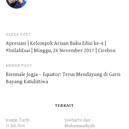
Post
OLDER POST
Apresiasi | Kelompok Arisan Buku Edisi ke-4 |
navigation
#InilahEsai | Minggu, 26 November 2017 | Cirebon
NEWER POST
Biennale Jogja – Equator: Terus Mendayung di Garis
Bayang Katulistiwa
TERKAIT
Kumis Turki
Soeharto dan
Muhammadiyah
21 Juli 2016