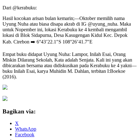
Dari @kerabuku:
Hasil kocokan arisan bulan kemarin;—Oktober memilih nama
Uyung Nuha atau biasa disapa akrab di IG @uyung_nuha. Maka
untuk Nopember ini, lokasi Kerabuku ke 4 kembali mengambil
lokasi di Blok Sidapurna, Desa Kasugengan Kidul Kec. Depok
Kab. Cirebon ➡️ 6°43’22.1″S 108°26’41.7″E
Empat buku didapat Uyung Nuha: Lampor, Inilah Esai, Orang
Miskin Dilarang Sekolah, Kata adalah Senjata. Kali ini yang akan
dibicarakan bersama atau didiskusikan pada Kerabuku ke 4 yakni—
buku Inilah Esai, karya Muhidin M. Dahlan, terbitan I:Boekoe
(2016).
Bagikan via:
X
WhatsApp
Facebook