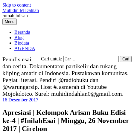
Skip to content
Muhidin M Dahlan
rumah tulisan
Menu
Beranda
Blog
Biodata
AGENDA
Penulis esai
Cari untuk:
dan cerita. Dokumentator partikelir dan tukang
kliping amatir di Indonesia. Pustakawan komunitas.
Pegiat literasi. Pendiri @radiobuku dan
@warungarsip. Host #Jasmerah di Youtube
Mojokdotco. Surel: muhidindahlan0@gmail.com.
16 Desember 2017
Apresiasi | Kelompok Arisan Buku Edisi
ke-4 | #InilahEsai | Minggu, 26 November
2017 | Cirebon