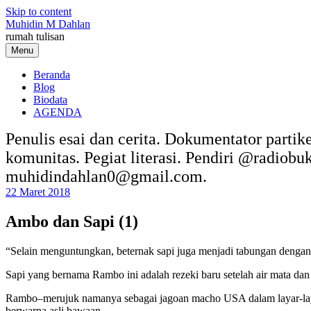
Skip to content
Muhidin M Dahlan
rumah tulisan
Menu
Beranda
Blog
Biodata
AGENDA
Penulis esai dan cerita. Dokumentator partik
komunitas. Pegiat literasi. Pendiri @radiob
muhidindahlan0@gmail.com.
22 Maret 2018
Ambo dan Sapi (1)
“Selain menguntungkan, beternak sapi juga menjadi tabungan dengan 
Sapi yang bernama Rambo ini adalah rezeki baru setelah air mata da
Rambo–merujuk namanya sebagai jagoan macho USA dalam layar-layar f
berwarna asli bawaan.