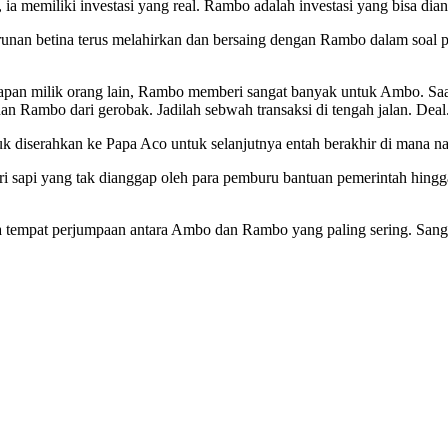
ia memiliki investasi yang real. Rambo adalah investasi yang bisa dia
runan betina terus melahirkan dan bersaing dengan Rambo dalam soal 
arapan milik orang lain, Rambo memberi sangat banyak untuk Ambo. S
an Rambo dari gerobak. Jadilah sebwah transaksi di tengah jalan. Deal
 diserahkan ke Papa Aco untuk selanjutnya entah berakhir di mana nas
api yang tak dianggap oleh para pemburu bantuan pemerintah hingga 
a tempat perjumpaan antara Ambo dan Rambo yang paling sering. Sanga