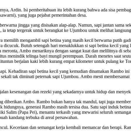
nya, Ardin. Isi pemberitahuan itu lebih kurang bahwa ada sisa pembagi
Ekawarni), yang juga pejabat pemerintahan desa.
berwarna jingga yang disisakan alap-alap. Namun, sapi jantan sama sek
 ia tetap tergerak untuk berangkat ke Ujumbou untuk melihat langsung v
memilih mengambil sapi betina yang masih kecil berwarna putih gadin
ya dicucuk. Butuh setengah hari menaklukkan si sapi betina kecil yang
ya. Ia meronta, Ambo menariknya dengan sangat kuat dan melilitnya di
 menindik telinga bayi mungil perempuan. Darah menetes saat seutas t
ap dituntun berjalan kaki lebih kurang empat kilometer untuk pulang ke
api. Kehadiran sapi betina kecil yang kemudian dinamakan Rambo ini 
a sekali tak diminati peternak sapi Ujumbou. Ambo mesti membersamai
lan kesenangan dan rezeki yang sekadarnya untuk hidup dan menyek
ng diberikan Ambo. Rambo bukan hanya tak mandul, tapi juga memberi 
k hidungnya, generasi Rambo masih tersisa dua. Satu sapi induk beti
liki Salim (Papa Pei), menantu terkasih yang mewarisi seluruh semanga
sebuah kandang terbuka di areal persawahan.
ul. Keceriaan dan semangat kerja kembali memancar dan berapi. Rambo