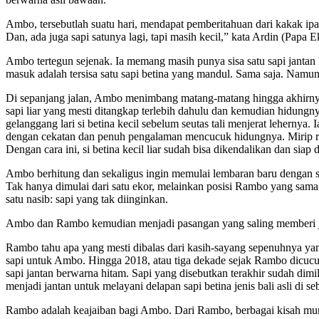
Ambo, tersebutlah suatu hari, mendapat pemberitahuan dari kakak ipar
Dan, ada juga sapi satunya lagi, tapi masih kecil,” kata Ardin (Papa 
Ambo tertegun sejenak. Ia memang masih punya sisa satu sapi jantan 
masuk adalah tersisa satu sapi betina yang mandul. Sama saja. Namun,
Di sepanjang jalan, Ambo menimbang matang-matang hingga akhirnya 
sapi liar yang mesti ditangkap terlebih dahulu dan kemudian hidungn
gelanggang lari si betina kecil sebelum seutas tali menjerat lehern
dengan cekatan dan penuh pengalaman mencucuk hidungnya. Mirip ritus
Dengan cara ini, si betina kecil liar sudah bisa dikendalikan dan si
Ambo berhitung dan sekaligus ingin memulai lembaran baru dengan s
Tak hanya dimulai dari satu ekor, melainkan posisi Rambo yang sam
satu nasib: sapi yang tak diinginkan.
Ambo dan Rambo kemudian menjadi pasangan yang saling memberi ja
Rambo tahu apa yang mesti dibalas dari kasih-sayang sepenuhnya ya
sapi untuk Ambo. Hingga 2018, atau tiga dekade sejak Rambo dicucu
sapi jantan berwarna hitam. Sapi yang disebutkan terakhir sudah dimi
menjadi jantan untuk melayani delapan sapi betina jenis bali asli di 
Rambo adalah keajaiban bagi Ambo. Dari Rambo, berbagai kisah munc