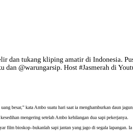
elir dan tukang kliping amatir di Indonesia. P
uku dan @warungarsip. Host #Jasmerah di You
uang besar,” kata Ambo suatu hari saat ia menghamburkan daun jagung
n kesedihan mengering setelah Ambo kehilangan dua sapi pekerjanya.
ilm bioskop–bukanlah sapi jantan yang jago di segala lapangan. Ia ha