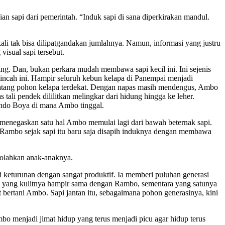
an sapi dari pemerintah. “Induk sapi di sana diperkirakan mandul.
ali tak bisa dilipatgandakan jumlahnya. Namun, informasi yang justru
isual sapi tersebut.
g. Dan, bukan perkara mudah membawa sapi kecil ini. Ini sejenis
 lincah ini. Hampir seluruh kebun kelapa di Panempai menjadi
 sebatang pohon kelapa terdekat. Dengan napas masih mendengus, Ambo
ali pendek dililitkan melingkar dari hidung hingga ke leher.
 Tondo Boya di mana Ambo tinggal.
menegaskan satu hal Ambo memulai lagi dari bawah beternak sapi.
 Rambo sejak sapi itu baru saja disapih induknya dengan membawa
olahkan anak-anaknya.
keturunan dengan sangat produktif. Ia memberi puluhan generasi
na yang kulitnya hampir sama dengan Rambo, sementara yang satunya
t bertani Ambo. Sapi jantan itu, sebagaimana pohon generasinya, kini
 menjadi jimat hidup yang terus menjadi picu agar hidup terus