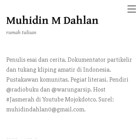
ME
Muhidin M Dahlan
Skip
to
rumah tulisan
content
Penulis esai dan cerita. Dokumentator partikelir
dan tukang kliping amatir di Indonesia.
Pustakawan komunitas. Pegiat literasi. Pendiri
@radiobuku dan @warungarsip. Host
#Jasmerah di Youtube Mojokdotco. Surel:
muhidindahlan0@gmail.com.