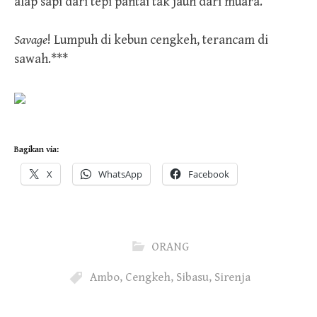
alap sapi dari tepi pantai tak jauh dari muara.
Savage
! Lumpuh di kebun cengkeh, terancam di
sawah.***
Bagikan via:
X
WhatsApp
Facebook
ORANG
Ambo
,
Cengkeh
,
Sibasu
,
Sirenja