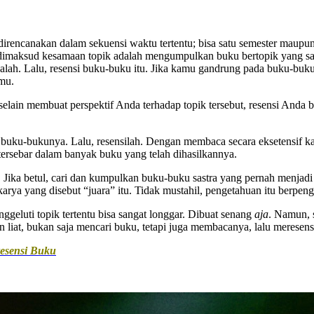
encanakan dalam sekuensi waktu tertentu; bisa satu semester maupun 
 dimaksud kesamaan topik adalah mengumpulkan buku bertopik yang sa
alah. Lalu, resensi buku-buku itu. Jika kamu gandrung pada buku-buku m
mu.
elain membuat perspektif Anda terhadap topik tersebut, resensi Anda
a buku-bukunya. Lalu, resensilah. Dengan membaca secara eksetensif ka
ersebar dalam banyak buku yang telah dihasilkannya.
 Jika betul, cari dan kumpulkan buku-buku sastra yang pernah menjadi
 karya yang disebut “juara” itu. Tidak mustahil, pengetahuan itu berpe
geluti topik tertentu bisa sangat longgar. Dibuat senang
aja
. Namun, s
n liat, bukan saja mencari buku, tetapi juga membacanya, lalu meresens
resensi Buku