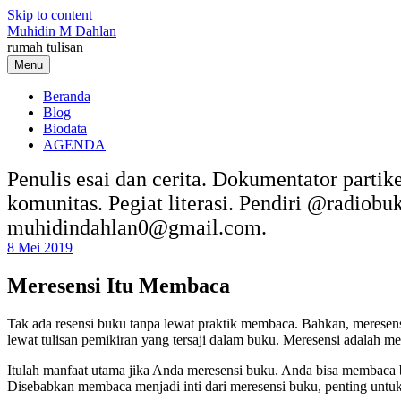
Skip to content
Muhidin M Dahlan
rumah tulisan
Menu
Beranda
Blog
Biodata
AGENDA
Penulis esai dan cerita. Dokumentator partik
komunitas. Pegiat literasi. Pendiri @radiob
muhidindahlan0@gmail.com.
8 Mei 2019
Meresensi Itu Membaca
Tak ada resensi buku tanpa lewat praktik membaca. Bahkan, meresens
lewat tulisan pemikiran yang tersaji dalam buku. Meresensi adalah m
Itulah manfaat utama jika Anda meresensi buku. Anda bisa membaca 
Disebabkan membaca menjadi inti dari meresensi buku, penting untuk 