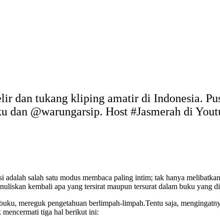
elir dan tukang kliping amatir di Indonesia. P
uku dan @warungarsip. Host #Jasmerah di You
i adalah salah satu modus membaca paling intim; tak hanya melibatkan
enuliskan kembali apa yang tersirat maupun tersurat dalam buku yang d
buku, mereguk pengetahuan berlimpah-limpah.Tentu saja, mengingatny
mencermati tiga hal berikut ini: