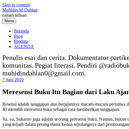
Skip to content
Muhidin M Dahlan
rumah tulisan
Menu
Beranda
Blog
Biodata
AGENDA
Penulis esai dan cerita. Dokumentator partik
komunitas. Pegiat literasi. Pendiri @radiob
muhidindahlan0@gmail.com.
7 Juni 2019
Meresensi Buku Itu Bagian dari Laku Aja
Resensi adalah tanggapan atas berjalannya macam-macam peristiwa dun
40 memilih meresensi buku sebagai cara memberikan tanggapan.
Ya, ya, Sukarno juga adalah seorang peresensi buku. Namun, bukan u
yang terjadi dalam perang dunia kedua sepulangnya dari pembuangan 