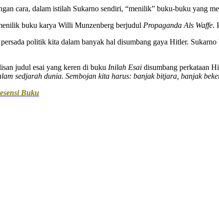
an cara, dalam istilah Sukarno sendiri, “menilik” buku-buku yang memb
enilik buku karya Willi Munzenberg berjudul
Propaganda Als Waffe
. 
am persada politik kita dalam banyak hal disumbang gaya Hitler. Suka
lisan judul esai yang keren di buku
Inilah Esai
disumbang perkataan Hit
lam sedjarah dunia. Sembojan kita harus: banjak bitjara, banjak beke
resensi Buku