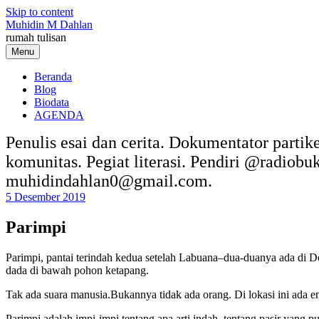
Skip to content
Muhidin M Dahlan
rumah tulisan
Menu
Beranda
Blog
Biodata
AGENDA
Penulis esai dan cerita. Dokumentator partik
komunitas. Pegiat literasi. Pendiri @radiob
muhidindahlan0@gmail.com.
5 Desember 2019
Parimpi
Parimpi, pantai terindah kedua setelah Labuana–dua-duanya ada di D
dada di bawah pohon ketapang.
Tak ada suara manusia.Bukannya tidak ada orang. Di lokasi ini ada 
Parimpi adalah impi-impi tentang apa arti indah, tentang pasir yang 