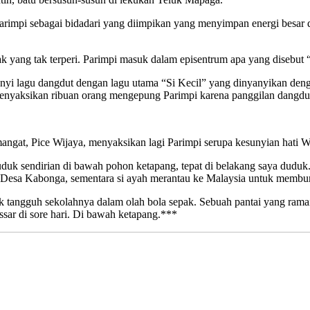
pi sebagai bidadari yang diimpikan yang menyimpan energi besar da
sak yang tak terperi. Parimpi masuk dalam episentrum apa yang disebu
yi lagu dangdut dengan lagu utama “Si Kecil” yang dinyanyikan deng
 menyaksikan ribuan orang mengepung Parimpi karena panggilan dangdut
ngat, Pice Wijaya, menyaksikan lagi Parimpi serupa kesunyian hati W
k sendirian di bawah pohon ketapang, tepat di belakang saya duduk. 
Desa Kabonga, sementara si ayah merantau ke Malaysia untuk membur
bek tangguh sekolahnya dalam olah bola sepak. Sebuah pantai yang ram
ssar di sore hari. Di bawah ketapang.***