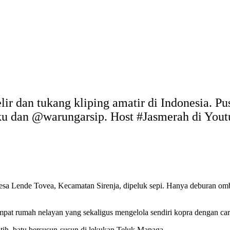
elir dan tukang kliping amatir di Indonesia. P
uku dan @warungarsip. Host #Jasmerah di You
esa Lende Tovea, Kecamatan Sirenja, dipeluk sepi. Hanya deburan ombak
empat rumah nelayan yang sekaligus mengelola sendiri kopra dengan ca
putih, batu bersusun-susun di lekukan Teluk Mapaga.