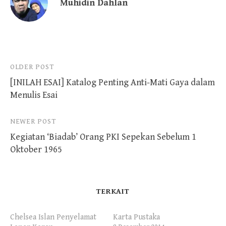
Muhidin Dahlan
Post
OLDER POST
[INILAH ESAI] Katalog Penting Anti-Mati Gaya dalam
navigation
Menulis Esai
NEWER POST
Kegiatan ‘Biadab’ Orang PKI Sepekan Sebelum 1
Oktober 1965
TERKAIT
Chelsea Islan Penyelamat
Karta Pustaka