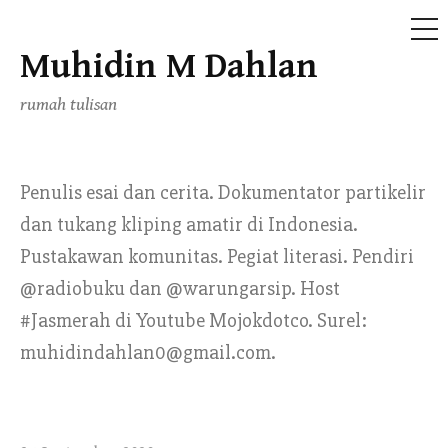
ME
Muhidin M Dahlan
Skip
to
rumah tulisan
content
Penulis esai dan cerita. Dokumentator partikelir
dan tukang kliping amatir di Indonesia.
Pustakawan komunitas. Pegiat literasi. Pendiri
@radiobuku dan @warungarsip. Host
#Jasmerah di Youtube Mojokdotco. Surel:
muhidindahlan0@gmail.com.