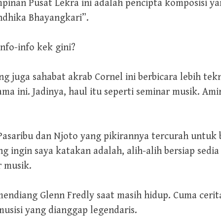
impinan Pusat Lekra ini adalah pencipta komposisi 
ndhika Bhayangkari”.
nfo-info kek gini?
g juga sahabat akrab Cornel ini berbicara lebih tek
ama ini. Jadinya, haul itu seperti seminar musik. Am
asaribu dan Njoto yang pikirannya tercurah untuk b
ang ingin saya katakan adalah, alih-alih bersiap sed
 musik.
mendiang Glenn Fredly saat masih hidup. Cuma cerita
 musisi yang dianggap legendaris.