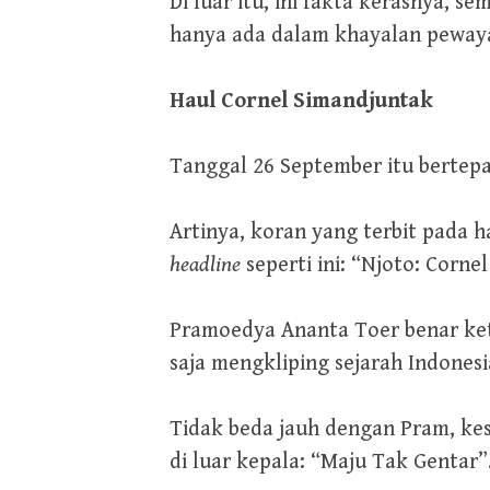
Di luar itu, ini fakta kerasnya
hanya ada dalam khayalan peway
Haul Cornel Simandjuntak
Tanggal 26 September itu bertep
Artinya, koran yang terbit pada 
headline
seperti ini: “Njoto: Corn
Pramoedya Ananta Toer benar ket
saja mengkliping sejarah Indonesi
Tidak beda jauh dengan Pram, ke
di luar kepala: “Maju Tak Gentar”