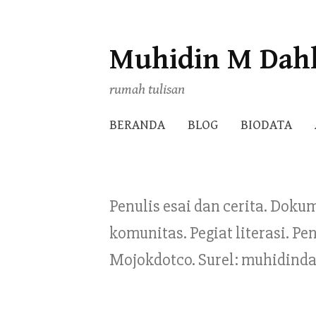
Muhidin M Dah
Skip
to
rumah tulisan
content
BERANDA
BLOG
BIODATA
Penulis esai dan cerita. Doku
komunitas. Pegiat literasi. 
Mojokdotco. Surel: muhidind