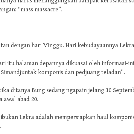
, semuanya harus menanggungkan dampak kerusakan 
angan: “mass massacre”.
atan dengan hari Minggu. Hari kebudayaannya Lekra
hari itu halaman depannya dikuasai oleh informasi-
el Simandjuntak komponis dan pedjuang teladan”.
ika ditanya Bung sedang ngapain jelang 30 Septemb
a awal abad 20.
sibukan Lekra adalah mempersiapkan haul komponis 
.