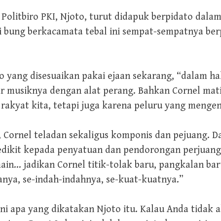
 Politbiro PKI, Njoto, turut didapuk berpidato dal
 Si bung berkacamata tebal ini sempat-sempatnya ber
to yang disesuaikan pakai ejaan sekarang, “dalam hal
r musiknya dengan alat perang. Bahkan Cornel mat
h rakyat kita, tetapi juga karena peluru yang meng
 Cornel teladan sekaligus komponis dan pejuang. D
edikit kepada penyatuan dan pendorongan perjuang
ain… jadikan Cornel titik-tolak baru, pangkalan 
anya, se-indah-indahnya, se-kuat-kuatnya.”
i apa yang dikatakan Njoto itu. Kalau Anda tidak 