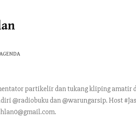
lan
Cari
AGENDA
untuk:
mentator partikelir dan tukang kliping amatir
Pendiri @radiobuku dan @warungarsip. Host #Ja
ahlan0@gmail.com.