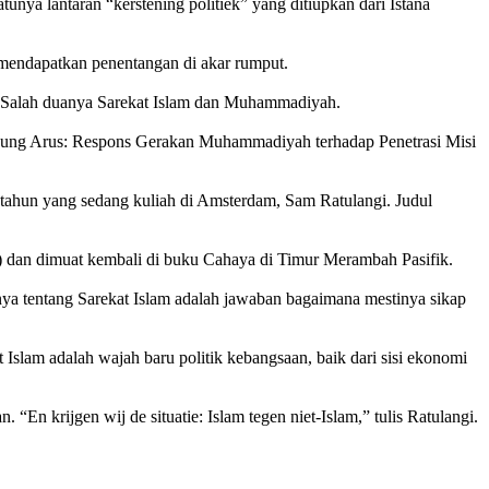
a lantaran “kerstening politiek” yang ditiupkan dari Istana
tu mendapatkan penentangan di akar rumput.
am. Salah duanya Sarekat Islam dan Muhammadiyah.
ndung Arus: Respons Gerakan Muhammadiyah terhadap Penetrasi Misi
3 tahun yang sedang kuliah di Amsterdam, Sam Ratulangi. Judul
7) dan dimuat kembali di buku Cahaya di Timur Merambah Pasifik.
nya tentang Sarekat Islam adalah jawaban bagaimana mestinya sikap
 Islam adalah wajah baru politik kebangsaan, baik dari sisi ekonomi
n krijgen wij de situatie: Islam tegen niet-Islam,” tulis Ratulangi.