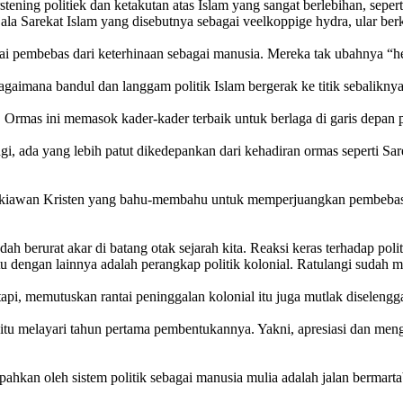
stening politiek dan ketakutan atas Islam yang sangat berlebihan, sep
ala Sarekat Islam yang disebutnya sebagai veelkoppige hydra, ular be
ai pembebas dari keterhinaan sebagai manusia. Mereka tak ubahnya “
gaimana bandul dan langgam politik Islam bergerak ke titik sebaliknya
 Ormas ini memasok kader-kader terbaik untuk berlaga di garis depan 
langi, ada yang lebih patut dikedepankan dari kehadiran ormas seperti
ndekiawan Kristen yang bahu-membahu untuk memperjuangkan pembebasan
 berurat akar di batang otak sejarah kita. Reaksi keras terhadap politi
 dengan lainnya adalah perangkap politik kolonial. Ratulangi sudah 
tapi, memutuskan rantai peninggalan kolonial itu juga mutlak diselengg
itu melayari tahun pertama pembentukannya. Yakni, apresiasi dan meng
ahkan oleh sistem politik sebagai manusia mulia adalah jalan bermartab