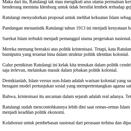
Maka dari itu, Ratulangi tak mau mengikuti arus utama permainan ker
benderang meminta Idenburg untuk tidak bersifat lembek terhadap gej
Ratulangi menyodorkan proposal untuk melihat kekuatan Islam sebag
Pandangan mesianistik Ratulangi tahun 1913 ini menjadi kenyataan ba
Sarekat Islam terbukti menjadi pemanggul utama pergerakan nasional.
Mereka memang bereaksi atas politik kristenisasi. Tetapi, kata Ratu
bumiputra yang teramat hina dalam struktur politik identitas kolonial.
Galur pemikiran Ratulangi ini kelak kita temukan dalam politik ce
saja irelevan, melainkan masuk dalam jebakan politik kolonial.
Demikianlah, Islam versus non-Islam adalah warisan kolonial yang sudah
beragam model pertunjukan sosial yang mempertentangkan agama satu
Bahwa, kristenisasi itu ancaman dalam sejarah adalah real adanya. Te
Ratulangi sudah mencontohkannya lebih dini saat ormas-ormas Islam 
menjadi keadilan politik ekonomi.
Kolaborasi untuk pembebasan nasional dari perasaan terhina dan dipap