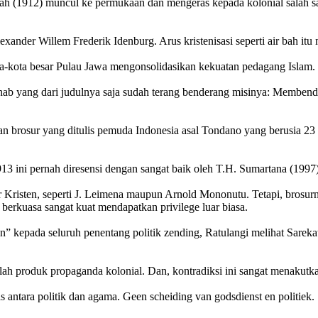
1912) muncul ke permukaan dan mengeras kepada kolonial salah satuny
lexander Willem Frederik Idenburg. Arus kristenisasi seperti air bah i
i kota-kota besar Pulau Jawa mengonsolidasikan kekuatan pedagang Isl
hab yang dari judulnya saja sudah terang benderang misinya: Membe
gan brosur yang ditulis pemuda Indonesia asal Tondano yang berusia 2
913 ini pernah diresensi dengan sangat baik oleh T.H. Sumartana (199
 Kristen, seperti J. Leimena maupun Arnold Mononutu. Tetapi, brosur
berkuasa sangat kuat mendapatkan privilege luar biasa.
” kepada seluruh penentang politik zending, Ratulangi melihat Sarekat
roduk propaganda kolonial. Dan, kontradiksi ini sangat menakutkan. “E
antara politik dan agama. Geen scheiding van godsdienst en politiek.