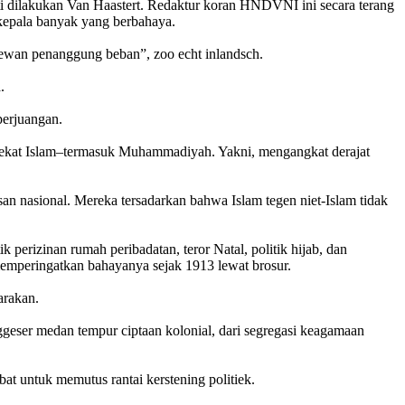
erti dilakukan Van Haastert. Redaktur koran HNDVNI ini secara terang
rkepala banyak yang berbahaya.
hewan penanggung beban”, zoo echt inlandsch.
.
perjuangan.
 Sarekat Islam–termasuk Muhammadiyah. Yakni, mengangkat derajat
 nasional. Mereka tersadarkan bahwa Islam tegen niet-Islam tidak
k perizinan rumah peribadatan, teror Natal, politik hijab, dan
memperingatkan bahayanya sejak 1913 lewat brosur.
arakan.
geser medan tempur ciptaan kolonial, dari segregasi keagamaan
at untuk memutus rantai kerstening politiek.