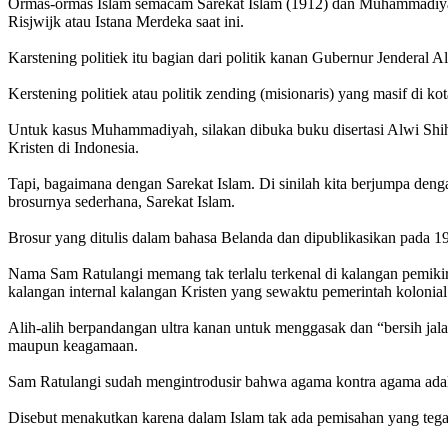
Ormas-ormas Islam semacam Sarekat Islam (1912) dan Muhammadiyah (
Risjwijk atau Istana Merdeka saat ini.
Karstening politiek itu bagian dari politik kanan Gubernur Jenderal A
Kerstening politiek atau politik zending (misionaris) yang masif d
Untuk kasus Muhammadiyah, silakan dibuka buku disertasi Alwi Shi
Kristen di Indonesia.
Tapi, bagaimana dengan Sarekat Islam. Di sinilah kita berjumpa den
brosurnya sederhana, Sarekat Islam.
Brosur yang ditulis dalam bahasa Belanda dan dipublikasikan pada 1
Nama Sam Ratulangi memang tak terlalu terkenal di kalangan pemikir
kalangan internal kalangan Kristen yang sewaktu pemerintah kolonial 
Alih-alih berpandangan ultra kanan untuk menggasak dan “bersih jalan
maupun keagamaan.
Sam Ratulangi sudah mengintrodusir bahwa agama kontra agama adalah p
Disebut menakutkan karena dalam Islam tak ada pemisahan yang tegas 