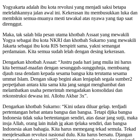
Yogyakarta adalah ibu kota revolusi yang menjadi saksi betapa
melelahkannya jalan awal ini. Kekerasan itu membusukkan luka dan
membikin semua-muanya mesti tawakal atas nyawa yang tiap saat
direnggut.
Maka, tak salah bila pesan utama khotbah Assaat yang mewakili
Yogya sebagai ibu kota NKRI dan khotbah Sukarno yang mewakili
Jakarta sebagai ibu kota RIS berspirit sama, yakni semangat
perdamaian. Kita semua sudah lelah dengan desing kekerasan.
Dengarkan khotbah Assaat: “Justru pada hari jang mulia ini harus
kita bermaaf-maafan dengan sesungguh-sungguhnja, membuang
djauh rasa dendam kepada sesama bangsa kita terutama sesama
ummat Islam. Dengan sikap begini akan lenjaplah segala sumber2
perpetjahan antara kita sama kita jang sangat menghambat dan
melambatkan usaha pemerintah mengadakan konsolidasi dan
rekonstruksi dewasa ini. Allohu Akbar 3x”.
Dengarkan khotbah Sukarno: “Kini udara diluar gelap. terdjadi
pertentangan hebat antara bangsa dan bangsa. Tetapi djika bangsa
Indonesia tidak suka bertentangan sendiri, atas dasar jang sutji, maka
insja Allah, orang lain itulah jg akan tjelaka sendiri, dan bangsa
Indonesia akan bahagia. Kita harus memegang tekad semula. Tekad
menjelesaikan revolusi nasional dulu. Kita harus bersatu. Djangan