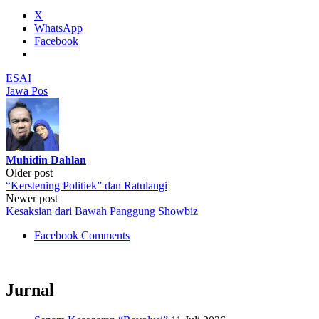
X
WhatsApp
Facebook
ESAI
Jawa Pos
Muhidin Dahlan
Post
Older post
“Kerstening Politiek” dan Ratulangi
navigation
Newer post
Kesaksian dari Bawah Panggung Showbiz
Facebook Comments
Jurnal