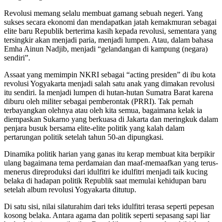
Revolusi memang selalu membuat gamang sebuah negeri. Yang
sukses secara ekonomi dan mendapatkan jatah kemakmuran sebagai
elite baru Republik berterima kasih kepada revolusi, sementara yang
tersingkir akan menjadi paria, menjadi lumpen. Atau, dalam bahasa
Emha Ainun Nadjib, menjadi “gelandangan di kampung (negara)
sendiri”.
Assaat yang memimpin NKRI sebagai “acting presiden” di ibu kota
revolusi Yogyakarta menjadi salah satu anak yang dimakan revolusi
itu sendiri. Ia menjadi lumpen di hutan-hutan Sumatra Barat karena
diburu oleh militer sebagai pemberontak (PRRI). Tak pernah
terbayangkan olehnya atau oleh kita semua, bagaimana kelak ia
diempaskan Sukarno yang berkuasa di Jakarta dan meringkuk dalam
penjara busuk bersama elite-elite politik yang kalah dalam
pertarungan politik setelah tahun 50-an dipungkasi.
Dinamika politik harian yang ganas itu kerap membuat kita berpikir
ulang bagaimana tema perdamaian dan maaf-memaafkan yang terus-
menerus direproduksi dari idulfitri ke idulfitri menjadi taik kucing
belaka di hadapan politik Republik saat memulai kehidupan baru
setelah album revolusi Yogyakarta ditutup.
Di satu sisi, nilai silaturahim dari teks idulfitri terasa seperti pepesan
kosong belaka. Antara agama dan politik seperti sepasang sapi liar