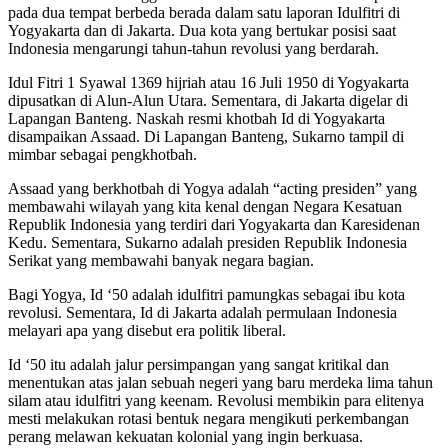
pada dua tempat berbeda berada dalam satu laporan Idulfitri di
Yogyakarta dan di Jakarta. Dua kota yang bertukar posisi saat
Indonesia mengarungi tahun-tahun revolusi yang berdarah.
Idul Fitri 1 Syawal 1369 hijriah atau 16 Juli 1950 di Yogyakarta
dipusatkan di Alun-Alun Utara. Sementara, di Jakarta digelar di
Lapangan Banteng. Naskah resmi khotbah Id di Yogyakarta
disampaikan Assaad. Di Lapangan Banteng, Sukarno tampil di
mimbar sebagai pengkhotbah.
Assaad yang berkhotbah di Yogya adalah “acting presiden” yang
membawahi wilayah yang kita kenal dengan Negara Kesatuan
Republik Indonesia yang terdiri dari Yogyakarta dan Karesidenan
Kedu. Sementara, Sukarno adalah presiden Republik Indonesia
Serikat yang membawahi banyak negara bagian.
Bagi Yogya, Id ‘50 adalah idulfitri pamungkas sebagai ibu kota
revolusi. Sementara, Id di Jakarta adalah permulaan Indonesia
melayari apa yang disebut era politik liberal.
Id ‘50 itu adalah jalur persimpangan yang sangat kritikal dan
menentukan atas jalan sebuah negeri yang baru merdeka lima tahun
silam atau idulfitri yang keenam. Revolusi membikin para elitenya
mesti melakukan rotasi bentuk negara mengikuti perkembangan
perang melawan kekuatan kolonial yang ingin berkuasa.