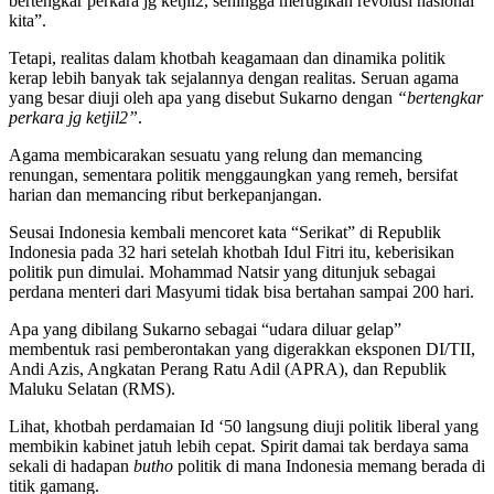
bertengkar perkara jg ketjil2, sehingga merugikan revolusi nasional
kita”.
Tetapi, realitas dalam khotbah keagamaan dan dinamika politik
kerap lebih banyak tak sejalannya dengan realitas. Seruan agama
yang besar diuji oleh apa yang disebut Sukarno dengan
“bertengkar
perkara jg ketjil2”
.
Agama membicarakan sesuatu yang relung dan memancing
renungan, sementara politik menggaungkan yang remeh, bersifat
harian dan memancing ribut berkepanjangan.
Seusai Indonesia kembali mencoret kata “Serikat” di Republik
Indonesia pada 32 hari setelah khotbah Idul Fitri itu, keberisikan
politik pun dimulai. Mohammad Natsir yang ditunjuk sebagai
perdana menteri dari Masyumi tidak bisa bertahan sampai 200 hari.
Apa yang dibilang Sukarno sebagai “udara diluar gelap”
membentuk rasi pemberontakan yang digerakkan eksponen DI/TII,
Andi Azis, Angkatan Perang Ratu Adil (APRA), dan Republik
Maluku Selatan (RMS).
Lihat, khotbah perdamaian Id ‘50 langsung diuji politik liberal yang
membikin kabinet jatuh lebih cepat. Spirit damai tak berdaya sama
sekali di hadapan
butho
politik di mana Indonesia memang berada di
titik gamang.