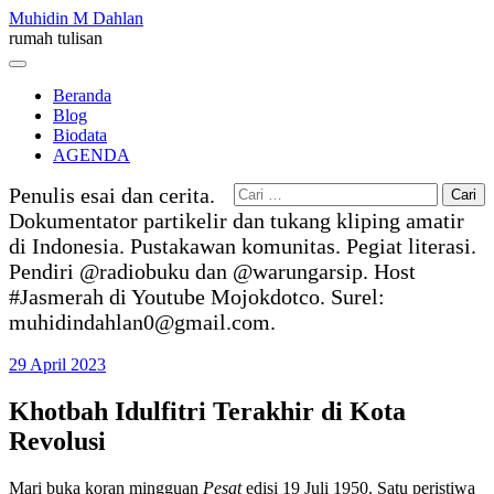
Skip
Muhidin M Dahlan
to
rumah tulisan
content
Menu
Beranda
Blog
Biodata
AGENDA
Cari
Penulis esai dan cerita.
untuk:
Dokumentator partikelir dan tukang kliping amatir
di Indonesia. Pustakawan komunitas. Pegiat literasi.
Pendiri @radiobuku dan @warungarsip. Host
#Jasmerah di Youtube Mojokdotco. Surel:
muhidindahlan0@gmail.com.
29 April 2023
Khotbah Idulfitri Terakhir di Kota
Revolusi
Mari buka koran mingguan
Pesat
edisi 19 Juli 1950. Satu peristiwa