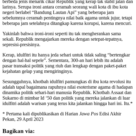
berbeda jenis menarik cikar Republik yang kerap tak stabil jalan dan
larinya. Serupa ironi antara ceramah seorang wali kota di ibu kota
negeri berlabel “Bandung Lautan Api” yang beberapa jam
sebelumnya ceramah pentingnya nilai baik agama untuk jujur, tetapi
beberapa jam setelahnya ditangkap karena korupsi, karena mencuri.
Yakinlah bahwa ironi-ironi seperti itu tak mengherankan sama
sekali. Republik mengajarkan mereka dengan setepat-tepatnya,
sepresisi-presisinya.
Kerap, idulfitri itu hanya jeda sehari untuk tidak saling “bertengkar
dengan hal-hal sepele”. Sementara, 300-an hari lebih itu adalah
pasar transaksi politik yang riuh dan lengkap dengan paket-paket
kejahatan gelap yang mengiringinya.
Sesungguhnya, khotbah idulfitri pamungkas di ibu kota revolusi itu
adalah tapal bagaimana rapuhnya nilai esoterisme agama di hadapan
dinamika politik sehari-hari manusia Republik. Khotbah Assaat dan
Sukarno di mimbar Id ‘50 dan politik yang mereka jalankan di luar
idulfitri adalah warisan yang terus kita jalankan hingga hari ini. Itu.*
* Pertama kali dipublikasikan di Harian
Jawa Pos
Edisi Akhir
Pekan, 29 April 2023
Bagikan via: