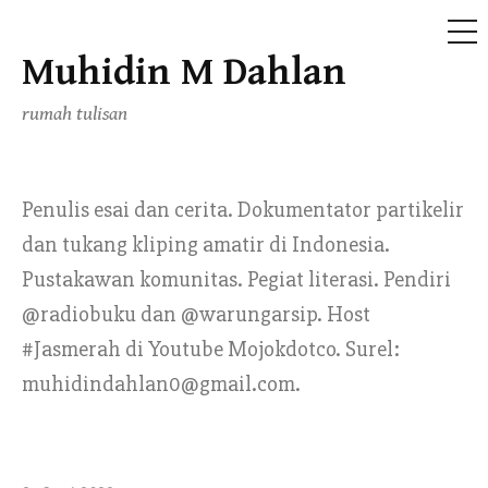
ME
Muhidin M Dahlan
Skip
to
rumah tulisan
content
Penulis esai dan cerita. Dokumentator partikelir
dan tukang kliping amatir di Indonesia.
Pustakawan komunitas. Pegiat literasi. Pendiri
@radiobuku dan @warungarsip. Host
#Jasmerah di Youtube Mojokdotco. Surel:
muhidindahlan0@gmail.com.