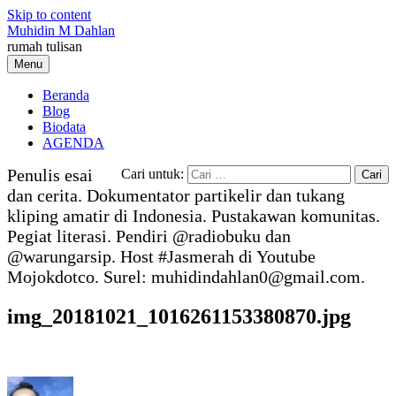
Skip to content
Muhidin M Dahlan
rumah tulisan
Menu
Beranda
Blog
Biodata
AGENDA
Penulis esai
Cari untuk:
dan cerita. Dokumentator partikelir dan tukang
kliping amatir di Indonesia. Pustakawan komunitas.
Pegiat literasi. Pendiri @radiobuku dan
@warungarsip. Host #Jasmerah di Youtube
Mojokdotco. Surel: muhidindahlan0@gmail.com.
img_20181021_1016261153380870.jpg