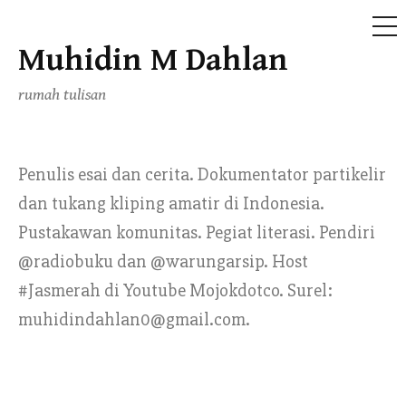
ME
Muhidin M Dahlan
Skip
to
rumah tulisan
content
Penulis esai dan cerita. Dokumentator partikelir
dan tukang kliping amatir di Indonesia.
Pustakawan komunitas. Pegiat literasi. Pendiri
@radiobuku dan @warungarsip. Host
#Jasmerah di Youtube Mojokdotco. Surel:
muhidindahlan0@gmail.com.