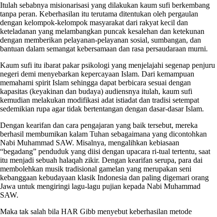
Itulah sebabnya misionarisasi yang dilakukan kaum sufi berkembang
tanpa peran. Keberhasilan itu terutama ditentukan oleh pergaulan
dengan kelompok-kelompok masyarakat dari rakyat kecil dan
keteladanan yang melambangkan puncak kesalehan dan ketekunan
dengan memberikan pelayanan-pelayanan sosial, sumbangan, dan
bantuan dalam semangat kebersamaan dan rasa persaudaraan murni.
Kaum sufi itu ibarat pakar psikologi yang menjelajahi segenap penjuru
negeri demi menyebarkan kepercayaan Islam. Dari kemampuan
memahami spirit Islam sehingga dapat berbicara sesuai dengan
kapasitas (keyakinan dan budaya) audiensnya itulah, kaum sufi
kemudian melakukan modifikasi adat istiadat dan tradisi setempat
sedemikian rupa agar tidak bertentangan dengan dasar-dasar Islam.
Dengan kearifan dan cara pengajaran yang baik tersebut, mereka
berhasil membumikan kalam Tuhan sebagaimana yang dicontohkan
Nabi Muhammad SAW. Misalnya, mengalihkan kebiasaan
“begadang” penduduk yang diisi dengan upacara ri-tual tertentu, saat
itu menjadi sebuah halaqah zikir. Dengan kearifan serupa, para dai
membolehkan musik tradisional gamelan yang merupakan seni
kebanggaan kebudayaan klasik Indonesia dan paling digemari orang
Jawa untuk mengiringi lagu-lagu pujian kepada Nabi Muhammad
SAW.
Maka tak salah bila HAR Gibb menyebut keberhasilan metode