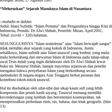
Kompas Senin, 27 Agustus 2001
“Meluruskan” Sejarah Masuknya Islam di Nusantara
::muhidin m dahlan
Judul: Islam Sufistik: “Islam Pertama” dan Pengaruhnya hingga Kini di
Indonesia, Penulis: Dr Alwi Shihab, Penerbit: Mizan, April 2001,
Tebal: (xxviii + 320) halaman.
SESUNGGUHNYA “Islam nontoleran” atau “Islam berwajah sangar”
tidak memiliki akar sejarah yang kukuh di Indonesia. Justru
sebaliknya, Islam sufistik atau Islam tasawuf yang lembut, yang mula-
mula berkembang dan mewarnai Islam di Indonesia pada tahap-tahap
awal.Tesis itulah yang ingin dielaborasi oleh Dr Alwi Shihab lewat
buku ini. Menurut Shihab, hampir mayoritas sejarawan dan peneliti
mengakui bahwa penyebaran Islam yang berkembang secara
spektakuler di negara-negara Asia Tenggara berkat peranan dan
kontribusi tokoh-tokoh tasawuf.
Hal itu disebabkan oleh sifat-sifat dan sikap kaum sufi yang lebih
kompromis dan penuh kasih sayang. Tasawuf memang memiliki
kecenderungan yang tumbuh dan berorientasi kosmopolitan, tak
mempersoalkan perbedaan etnis, ras, bahasa, dan letak geografis. (hlm
13)