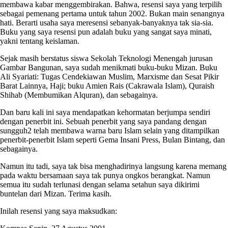
membawa kabar menggembirakan. Bahwa, resensi saya yang terpilih
sebagai pemenang pertama untuk tahun 2002. Bukan main senangnya
hati. Berarti usaha saya meresensi sebanyak-banyaknya tak sia-sia.
Buku yang saya resensi pun adalah buku yang sangat saya minati,
yakni tentang keislaman.
Sejak masih berstatus siswa Sekolah Teknologi Menengah jurusan
Gambar Bangunan, saya sudah menikmati buku-buku Mizan. Buku
Ali Syariati: Tugas Cendekiawan Muslim, Marxisme dan Sesat Pikir
Barat Lainnya, Haji; buku Amien Rais (Cakrawala Islam), Quraish
Shihab (Membumikan Alquran), dan sebagainya.
Dan baru kali ini saya mendapatkan kehormatan berjumpa sendiri
dengan penerbit ini. Sebuah penerbit yang saya pandang dengan
sungguh2 telah membawa warna baru Islam selain yang ditampilkan
penerbit-penerbit Islam seperti Gema Insani Press, Bulan Bintang, dan
sebagainya.
Namun itu tadi, saya tak bisa menghadirinya langsung karena memang
pada waktu bersamaan saya tak punya ongkos berangkat. Namun
semua itu sudah terlunasi dengan selama setahun saya dikirimi
buntelan dari Mizan. Terima kasih.
Inilah resensi yang saya maksudkan: