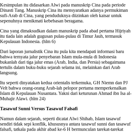
Kesimpulan itu didasarkan Alwi pada manuskrip Cina pada periode
Dinasti Tang. Manuskrip Cina itu mensyaratkan adanya permukiman
sufi-Arab di Cina, yang penduduknya diizinkan oleh kaisar untuk
sepenuhnya menikmati kebebasan beragama.
Cina yang dimaksudkan dalam manuskrip pada abad pertama Hijriyah
itu tiada lain adalah gugusan pulau-pulau di Timur Jauh, termasuk
Kepulauan Indonesia. (hlm 6)
Dari laporan jurnalistik Cina itu pula kita mendapati informasi baru
bahwa ternyata jalur penyebaran Islam mula-mula di Indonesia
bukanlah dari tiga jalur emas (Arab, India, dan Persia) sebagaimana
tertulis dalam buku-buku sejarah selama ini, melainkan dari Arab
langsung.
Itu seperti dinyatakan kedua orientalis terkemuka, GH Niemn dan PJ
Velt bahwa orang-orang Arab-lah pelopor pertama memperkenalkan
Islam di Kepulauan Nusantara. Yakni dari keturunan Ahmad ibn Isa al-
Muhajir Alawi. (hlm 24)
Tasawuf Sunni Versus Tasawuf Falsafi
Namun dalam sejarah, seperti dicatat Alwi Shihab, Islam tasawuf
sendiri tidak sepi konflik, khususnya antara tasawuf sunni dan tasawuf
falsafi, tatkala pada akhir abad ke-6 H bermunculan tarekat-tarekat