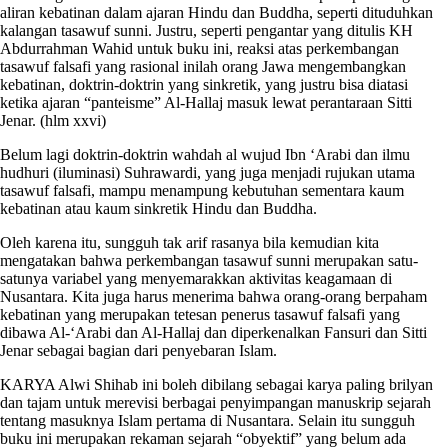
aliran kebatinan dalam ajaran Hindu dan Buddha, seperti dituduhkan
kalangan tasawuf sunni. Justru, seperti pengantar yang ditulis KH
Abdurrahman Wahid untuk buku ini, reaksi atas perkembangan
tasawuf falsafi yang rasional inilah orang Jawa mengembangkan
kebatinan, doktrin-doktrin yang sinkretik, yang justru bisa diatasi
ketika ajaran “panteisme” Al-Hallaj masuk lewat perantaraan Sitti
Jenar. (hlm xxvi)
Belum lagi doktrin-doktrin wahdah al wujud Ibn ‘Arabi dan ilmu
hudhuri (iluminasi) Suhrawardi, yang juga menjadi rujukan utama
tasawuf falsafi, mampu menampung kebutuhan sementara kaum
kebatinan atau kaum sinkretik Hindu dan Buddha.
Oleh karena itu, sungguh tak arif rasanya bila kemudian kita
mengatakan bahwa perkembangan tasawuf sunni merupakan satu-
satunya variabel yang menyemarakkan aktivitas keagamaan di
Nusantara. Kita juga harus menerima bahwa orang-orang berpaham
kebatinan yang merupakan tetesan penerus tasawuf falsafi yang
dibawa Al-‘Arabi dan Al-Hallaj dan diperkenalkan Fansuri dan Sitti
Jenar sebagai bagian dari penyebaran Islam.
KARYA Alwi Shihab ini boleh dibilang sebagai karya paling brilyan
dan tajam untuk merevisi berbagai penyimpangan manuskrip sejarah
tentang masuknya Islam pertama di Nusantara. Selain itu sungguh
buku ini merupakan rekaman sejarah “obyektif” yang belum ada