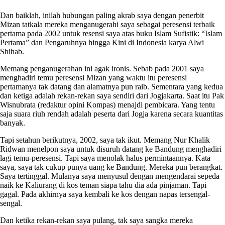
Dan baiklah, inilah hubungan paling akrab saya dengan penerbit
Mizan tatkala mereka menganugerahi saya sebagai peresensi terbaik
pertama pada 2002 untuk resensi saya atas buku Islam Sufistik: “Islam
Pertama” dan Pengaruhnya hingga Kini di Indonesia karya Alwi
Shihab.
Memang penganugerahan ini agak ironis. Sebab pada 2001 saya
menghadiri temu peresensi Mizan yang waktu itu peresensi
pertamanya tak datang dan alamatnya pun raib. Sementara yang kedua
dan ketiga adalah rekan-rekan saya sendiri dari Jogjakarta. Saat itu Pak
Wisnubrata (redaktur opini Kompas) menajdi pembicara. Yang tentu
saja suara riuh rendah adalah peserta dari Jogja karena secara kuantitas
banyak.
Tapi setahun berikutnya, 2002, saya tak ikut. Memang Nur Khalik
Ridwan menelpon saya untuk disuruh datang ke Bandung menghadiri
lagi temu-peresensi. Tapi saya menolak halus permintaannya. Kata
saya, saya tak cukup punya uang ke Bandung. Mereka pun berangkat.
Saya tertinggal. Mulanya saya menyusul dengan mengendarai sepeda
naik ke Kaliurang di kos teman siapa tahu dia ada pinjaman. Tapi
gagal. Pada akhirnya saya kembali ke kos dengan napas tersengal-
sengal.
Dan ketika rekan-rekan saya pulang, tak saya sangka mereka