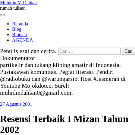
Skip
Muhidin M Dahlan
to
rumah tulisan
content
Menu
Beranda
Blog
Biodata
AGENDA
Cari
Penulis esai dan cerita.
untuk:
Dokumentator
partikelir dan tukang kliping amatir di Indonesia.
Pustakawan komunitas. Pegiat literasi. Pendiri
@radiobuku dan @warungarsip. Host #Jasmerah di
Youtube Mojokdotco. Surel:
muhidindahlan0@gmail.com.
27 Agustus 2001
Resensi Terbaik I Mizan Tahun
2002