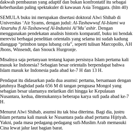
dakwah pembauran yang adaptif dan bukan konfrontatif itu sebagai
keberhasilan paling spektakuler di kawasan Asia Tenggara. (hlm 40)
SEMULA buku ini merupakan disertasi doktoral Alwi Shihab di
Universitas ‘Air Syams, dengan judul:
Al-Tashawwuf Al-Islami wa
Atsaruhu fi Al-Tashawwuf Al-Indunisi Al’Mu’ ashir
. Dengan
menggunakan pendekatan analisis historis komparatif, buku ini hendak
merevisi berbagai penelitian orientalis yang selama ini sudah kadung
dianggap “primbon tanpa lubang cela”, seperti tulisan Marcopollo, AH
Jhons, Winsendt, dan Snouck Hurgronje.
Misalnya saja pertanyaan tentang kapan persisnya Islam pertama kali
masuk ke Indonesia? Sebagian besar orientalis berpendapat bahwa
Islam masuk ke Indonesia pada abad ke-7 H dan 13 H.
Pendapat itu didasarkan pada dua asumsi: pertama, bersamaan dengan
jatuhnya Baghdad pada 656 M di tangan penguasa Mongol yang
sebagian besar ulamanya melarikan diri hingga ke Kepulauan
Nusantara, kedua, ditemukannya beberapa karya sufi pada abad ke-7
H.
Menurut Alwi Shihab, asumsi itu tak bisa diterima. Bagi dia, justru
Islam pertama kali masuk ke Nusantara pada abad pertama Hijriyah.
Yakni, pada masa pedagang-pedagang sufi-Muslim Arab memasuki
Cina lewat jalur laut bagian barat.