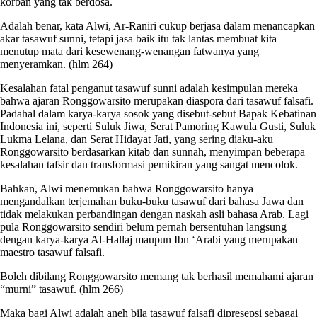
korban yang tak berdosa.
Adalah benar, kata Alwi, Ar-Raniri cukup berjasa dalam menancapkan
akar tasawuf sunni, tetapi jasa baik itu tak lantas membuat kita
menutup mata dari kesewenang-wenangan fatwanya yang
menyeramkan. (hlm 264)
Kesalahan fatal penganut tasawuf sunni adalah kesimpulan mereka
bahwa ajaran Ronggowarsito merupakan diaspora dari tasawuf falsafi.
Padahal dalam karya-karya sosok yang disebut-sebut Bapak Kebatinan
Indonesia ini, seperti Suluk Jiwa, Serat Pamoring Kawula Gusti, Suluk
Lukma Lelana, dan Serat Hidayat Jati, yang sering diaku-aku
Ronggowarsito berdasarkan kitab dan sunnah, menyimpan beberapa
kesalahan tafsir dan transformasi pemikiran yang sangat mencolok.
Bahkan, Alwi menemukan bahwa Ronggowarsito hanya
mengandalkan terjemahan buku-buku tasawuf dari bahasa Jawa dan
tidak melakukan perbandingan dengan naskah asli bahasa Arab. Lagi
pula Ronggowarsito sendiri belum pernah bersentuhan langsung
dengan karya-karya Al-Hallaj maupun Ibn ‘Arabi yang merupakan
maestro tasawuf falsafi.
Boleh dibilang Ronggowarsito memang tak berhasil memahami ajaran
“murni” tasawuf. (hlm 266)
Maka bagi Alwi adalah aneh bila tasawuf falsafi dipresepsi sebagai