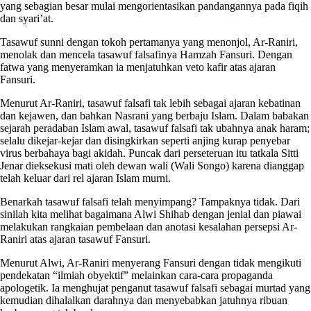
yang sebagian besar mulai mengorientasikan pandangannya pada fiqih
dan syari’at.
Tasawuf sunni dengan tokoh pertamanya yang menonjol, Ar-Raniri,
menolak dan mencela tasawuf falsafinya Hamzah Fansuri. Dengan
fatwa yang menyeramkan ia menjatuhkan veto kafir atas ajaran
Fansuri.
Menurut Ar-Raniri, tasawuf falsafi tak lebih sebagai ajaran kebatinan
dan kejawen, dan bahkan Nasrani yang berbaju Islam. Dalam babakan
sejarah peradaban Islam awal, tasawuf falsafi tak ubahnya anak haram;
selalu dikejar-kejar dan disingkirkan seperti anjing kurap penyebar
virus berbahaya bagi akidah. Puncak dari perseteruan itu tatkala Sitti
Jenar dieksekusi mati oleh dewan wali (Wali Songo) karena dianggap
telah keluar dari rel ajaran Islam murni.
Benarkah tasawuf falsafi telah menyimpang? Tampaknya tidak. Dari
sinilah kita melihat bagaimana Alwi Shihab dengan jenial dan piawai
melakukan rangkaian pembelaan dan anotasi kesalahan persepsi Ar-
Raniri atas ajaran tasawuf Fansuri.
Menurut Alwi, Ar-Raniri menyerang Fansuri dengan tidak mengikuti
pendekatan “ilmiah obyektif” melainkan cara-cara propaganda
apologetik. Ia menghujat penganut tasawuf falsafi sebagai murtad yang
kemudian dihalalkan darahnya dan menyebabkan jatuhnya ribuan