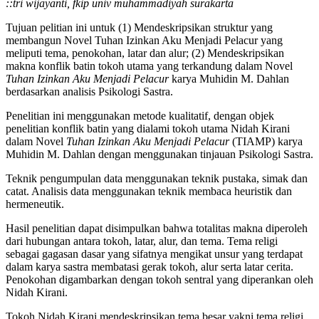
::tri wijayanti, fkip univ muhammadiyah surakarta
Tujuan pelitian ini untuk (1) Mendeskripsikan struktur yang
membangun Novel Tuhan Izinkan Aku Menjadi Pelacur yang
meliputi tema, penokohan, latar dan alur; (2) Mendeskripsikan
makna konflik batin tokoh utama yang terkandung dalam Novel
Tuhan Izinkan Aku Menjadi Pelacur
karya Muhidin M. Dahlan
berdasarkan analisis Psikologi Sastra.
Penelitian ini menggunakan metode kualitatif, dengan objek
penelitian konflik batin yang dialami tokoh utama Nidah Kirani
dalam Novel
Tuhan Izinkan Aku Menjadi Pelacur
(TIAMP) karya
Muhidin M. Dahlan dengan menggunakan tinjauan Psikologi Sastra.
Teknik pengumpulan data menggunakan teknik pustaka, simak dan
catat. Analisis data menggunakan teknik membaca heuristik dan
hermeneutik.
Hasil penelitian dapat disimpulkan bahwa totalitas makna diperoleh
dari hubungan antara tokoh, latar, alur, dan tema. Tema religi
sebagai gagasan dasar yang sifatnya mengikat unsur yang terdapat
dalam karya sastra membatasi gerak tokoh, alur serta latar cerita.
Penokohan digambarkan dengan tokoh sentral yang diperankan oleh
Nidah Kirani.
Tokoh Nidah Kirani mendeskripsikan tema besar yakni tema religi.