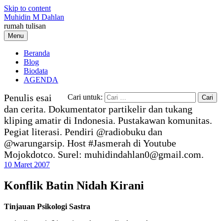
Skip to content
Muhidin M Dahlan
rumah tulisan
Menu
Beranda
Blog
Biodata
AGENDA
Penulis esai
Cari untuk:
dan cerita. Dokumentator partikelir dan tukang
kliping amatir di Indonesia. Pustakawan komunitas.
Pegiat literasi. Pendiri @radiobuku dan
@warungarsip. Host #Jasmerah di Youtube
Mojokdotco. Surel: muhidindahlan0@gmail.com.
10 Maret 2007
Konflik Batin Nidah Kirani
Tinjauan Psikologi Sastra