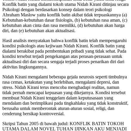
Konflik batin yang dialami tokoh utama Nidah Kirani ditinjau secara
Psikologi dengan berdasarkan konsep dalam teori psikologi
Abraham Maslow yaitu konflik batin akibat tidak terpuaskannya (a)
Kebutuhan-kebutuhan dasar fisiologis, (b) kebutuhan rasa aman, (c)
kebutuhan akan cinta dan rasa memiliki, (d) kebutuhan akan harga
diri, dan (e) kebutuhan akan aktualisasi.
Hasil analisis menyatakan bahwa konflik batin telah mempengaruhi
kondisi psikologis atau kejiwaan Nidah Kirani. Konfilk batin yang
dialami berakibat pada pembentukan pribadi yang tidak sehat. Pada
kondisi tersebut terjadi pengekangan atas perasan-perasaan untuk
aktualisasi diri dan secara sengaja terjadi proses penarikan diri dari
aktivitas lingkungannya.
Nidah Kirani mengalami beberapa gejala neurosis seperti timbulnya
rasa cemas, ketakutan yang berlebihan, mengalami depresi, dan
stress. Nidah Kirani terus mencoba menghadapi realitas, namun
tidak pernah mencapai kepuasan yang dikejarnya. Kondisi tersebut
membuat Nidah Kirani tenggelam dalam keputusasaan yang
mendalam dan berimplikasi pada tingkahlaku yang tidak konstruktif,
berusaha untuk memberontak aturan-aturan sosial, religi, dan
cenderung bersikap kontroversial.
Skripsi Tahun 2005 di bawah judul: KONFLIK BATIN TOKOH
UTAMA DALAM NOVEL TUHAN IJINKAN AKU MENJADI