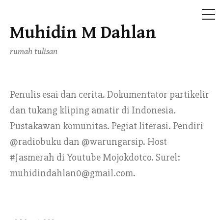
ME
Muhidin M Dahlan
Skip
to
rumah tulisan
content
Penulis esai dan cerita. Dokumentator partikelir
dan tukang kliping amatir di Indonesia.
Pustakawan komunitas. Pegiat literasi. Pendiri
@radiobuku dan @warungarsip. Host
#Jasmerah di Youtube Mojokdotco. Surel:
muhidindahlan0@gmail.com.