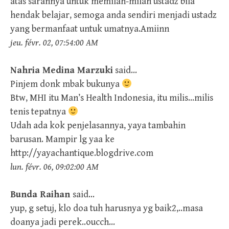
atas sarannya untuk memilah-milah ustadz bila
hendak belajar, semoga anda sendiri menjadi ustadz
yang bermanfaat untuk umatnya.Amiinn
jeu. févr. 02, 07:54:00 AM
Nahria Medina Marzuki
said…
Pinjem donk mbak bukunya
Btw, MHI itu Man’s Health Indonesia, itu milis…milis
tenis tepatnya
Udah ada kok penjelasannya, yaya tambahin
barusan. Mampir lg yaa ke
http://yayachantique.blogdrive.com
lun. févr. 06, 09:02:00 AM
Bunda Raihan
said…
yup, g setuj, klo doa tuh harusnya yg baik2,..masa
doanya jadi perek..oucch…