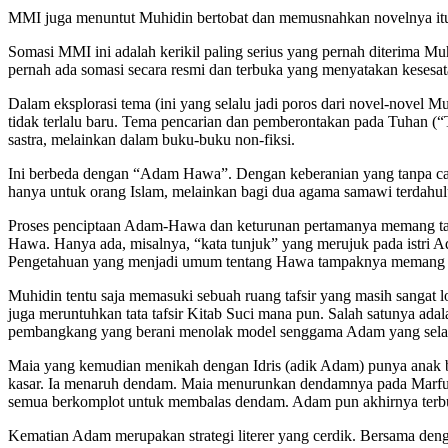
MMI juga menuntut Muhidin bertobat dan memusnahkan novelnya itu 
Somasi MMI ini adalah kerikil paling serius yang pernah diterima Muh
pernah ada somasi secara resmi dan terbuka yang menyatakan kesesa
Dalam eksplorasi tema (ini yang selalu jadi poros dari novel-novel
tidak terlalu baru. Tema pencarian dan pemberontakan pada Tuhan (“
sastra, melainkan dalam buku-buku non-fiksi.
Ini berbeda dengan “Adam Hawa”. Dengan keberanian yang tanpa ca
hanya untuk orang Islam, melainkan bagi dua agama samawi terdahu
Proses penciptaan Adam-Hawa dan keturunan pertamanya memang tak be
Hawa. Hanya ada, misalnya, “kata tunjuk” yang merujuk pada istri Ad
Pengetahuan yang menjadi umum tentang Hawa tampaknya memang dit
Muhidin tentu saja memasuki sebuah ruang tafsir yang masih sangat l
juga meruntuhkan tata tafsir Kitab Suci mana pun. Salah satunya ad
pembangkang yang berani menolak model senggama Adam yang selalu i
Maia yang kemudian menikah dengan Idris (adik Adam) punya anak 
kasar. Ia menaruh dendam. Maia menurunkan dendamnya pada Marfu’a
semua berkomplot untuk membalas dendam. Adam pun akhirnya terbun
Kematian Adam merupakan strategi literer yang cerdik. Bersama den