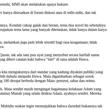
 dipenuhi, MMI akan melakukan upaya hukum.
hanya disesatkan di forum diskusi atau di milis-milis, dan tak
nya. Kendati cukup galak dan berani, tema dua novel itu sebetulnya
merupakan tema lama yang banyak ditemukan, tidak hanya dalam karya
ta
, melainkan juga jauh lebih sensitif bagi rasa keagamaan; tidak
wa.
Quran, tak ada satu pun ayat yang menyebut secara harfiah nama
ag diberi catatan kaki bahwa “istri” di sana adalah Hawa.
a kita mengukurnya dari standar yang kadung diyakini publik) yang
 lebih dahulu daripada Hawa. Maia digambarkan sebagai sosok
 180 derajat berbeda dengan Maia: penurut, sabar dan nrimo.
h. Maia sendiri masih mengingat bagaimana kelakuan Adam yang
utama) Munah yang selalu disiksa Adam, ayahnya sendiri. Mereka
), Muhidin seakan ingin menunjukkan bahwa (kendati bukannya tak