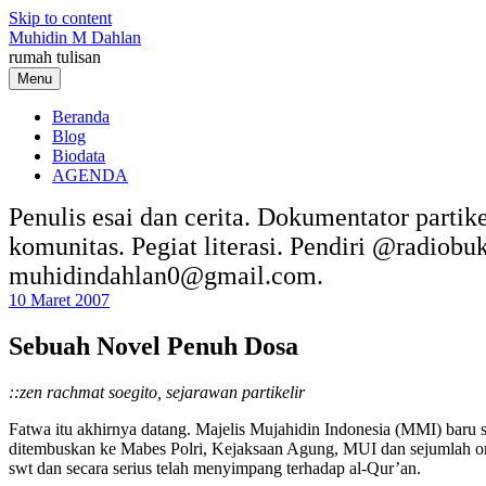
Skip to content
Muhidin M Dahlan
rumah tulisan
Menu
Beranda
Blog
Biodata
AGENDA
Penulis esai dan cerita. Dokumentator partik
komunitas. Pegiat literasi. Pendiri @radiob
muhidindahlan0@gmail.com.
10 Maret 2007
Sebuah Novel Penuh Dosa
::zen rachmat soegito, sejarawan partikelir
Fatwa itu akhirnya datang. Majelis Mujahidin Indonesia (MMI) baru
ditembuskan ke Mabes Polri, Kejaksaan Agung, MUI dan sejumlah or
swt dan secara serius telah menyimpang terhadap al-Qur’an.