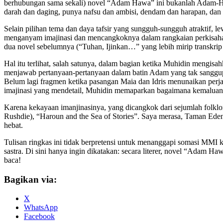
berhubungan sama sekali) novel “Adam Hawa” ini bukanlah Adam-Hawa
darah dan daging, punya nafsu dan ambisi, dendam dan harapan, dan b
Selain pilihan tema dan daya tafsir yang sungguh-sungguh atraktif,
menganyam imajinasi dan mencangkoknya dalam rangkaian perkisahan
dua novel sebelumnya (“Tuhan, Ijinkan…” yang lebih mirip transkri
Hal itu terlihat, salah satunya, dalam bagian ketika Muhidin mengis
menjawab pertanyaan-pertanyaan dalam batin Adam yang tak sanggup 
Belum lagi fragmen ketika pasangan Maia dan Idris menunaikan perjan
imajinasi yang mendetail, Muhidin memaparkan bagaimana kemaluan I
Karena kekayaan imanjinasinya, yang dicangkok dari sejumlah folklor
Rushdie), “Haroun and the Sea of Stories”. Saya merasa, Taman Eden
hebat.
Tulisan ringkas ini tidak berpretensi untuk menanggapi somasi MMI 
sastra. Di sini hanya ingin dikatakan: secara literer, novel “Adam
baca!
Bagikan via:
X
WhatsApp
Facebook