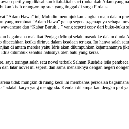
 seperti yang dikisahkan kitab-kitab suci (bukankah Adam yang nabi 
ukan kisah orang-orang suci yang tinggal di surga Firdaus.
 lewat “Adam Hawa” ini, Muhidin menunjukkan langkah maju dalam pros
 yang membuat “Adam Hawa” genap segenap-genapnya sebagai novel. Hal
p wawancara dan “Kabar Buruk…” yang seperti copy dari buku-buku se
ahkan bagaimana malaikat Penjaga Mimpi selalu masuk ke dalam dunia Ad
dipecahkan ketika dirinya dalam keadaan terjaga. Itu hanya salah sa
jian di antara mereka yaitu Idris akan dilumpuhkan kejantanannya jik
dris ditumbuk sehalus-halusnya oleh batu yang keras.
e, saya teringat salah satu novel terbaik Salman Rushdie (sila pemba
 dan latar novel ini seperti dan sama menariknya dengan negeri dong
karena tidak mungkin di ruang kecil ini membahas persoalan bagaimana
 Hawa” adalah karya yang menggoda. Kendati dihamparkan dengan plot y