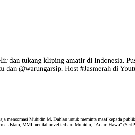
elir dan tukang kliping amatir di Indonesia. P
uku dan @warungarsip. Host #Jasmerah di You
 saja mensomasi Muhidin M. Dahlan untuk meminta maaf kepada publik
mas Islam, MMI menilai novel terbaru Muhidin, “Adam Hawa” (ScriPta