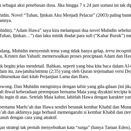
sebagai aksi penebusan dosa. Jika hingga 7 x 24 jam somasi ini tak
idin. Novel “Tuhan, Ijinkan Aku Menjadi Pelacur” (2003) paling banter 
tannya.
 Muhidin), “Adam Hawa” saya kira melampaui dua novel Muhidin sebelum
Tuhan, Ijinkan…”) dan laku mistik ibadat para sufi (“Kabar Buruk”) 
dang, Muhidin menyentuh tema yang tidak hanya gelap,
terra incogni
lu, Kristen dan Yahudi: memersoalkan proses penciptaan Adam dan Ha
gitu jelas mendetail. Bahkan, seperti yang bisa kita baca dalam Al-
am itu, zawjatuhu/istrimu (2:35) yang oleh Quran terjemahan versi Dep
urunkan dari kitab Perjanjian Lama dan Baru.
owong. Dan Muhidin mengisinya dengan tafsir yang gila-gilaan (ini jik
alah ihwal keberadaan perempuan bernama Maia yang diyakini tercipta
ngin di atas. Setelah Maia kabur, lahirlah Hawa dengan karakter yang
bernama Marfu’ah dan Hawa sendiri beranak kembar Khabil dan Muna
h dan akhirnya juga berhasil memengaruhi si kembar Khabil dan (ter
uh dengan cara yang atraktif.
gan strategi tak pernah menyebutkan kata “surga” (hanya Taman Eden