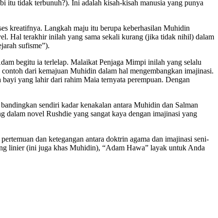
itu tidak terbunuh?). Ini adalah kisah-kisah manusia yang punya
es kreatifnya. Langkah maju itu berupa keberhasilan Muhidin
 terakhir inilah yang sama sekali kurang (jika tidak nihil) dalam
jarah sufisme”).
am begitu ia terlelap. Malaikat Penjaga Mimpi inilah yang selalu
tu contoh dari kemajuan Muhidin dalam hal mengembangkan imajinasi.
a bayi yang lahir dari rahim Maia ternyata perempuan. Dengan
ca bandingkan sendiri kadar kenakalan antara Muhidin dan Salman
eng dalam novel Rushdie yang sangat kaya dengan imajinasi yang
 pertemuan dan ketegangan antara doktrin agama dan imajinasi seni-
ang linier (ini juga khas Muhidin), “Adam Hawa” layak untuk Anda