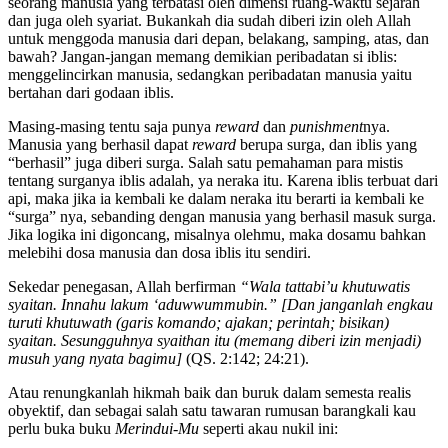
seorang manusia yang terbatasi oleh dimensi ruang-waktu sejarah
dan juga oleh syariat. Bukankah dia sudah diberi izin oleh Allah
untuk menggoda manusia dari depan, belakang, samping, atas, dan
bawah? Jangan-jangan memang demikian peribadatan si iblis:
menggelincirkan manusia, sedangkan peribadatan manusia yaitu
bertahan dari godaan iblis.
Masing-masing tentu saja punya
reward
dan
punishment
nya.
Manusia yang berhasil dapat
reward
berupa surga, dan iblis yang
“berhasil” juga diberi surga. Salah satu pemahaman para mistis
tentang surganya iblis adalah, ya neraka itu. Karena iblis terbuat dari
api, maka jika ia kembali ke dalam neraka itu berarti ia kembali ke
“surga” nya, sebanding dengan manusia yang berhasil masuk surga.
Jika logika ini digoncang, misalnya olehmu, maka dosamu bahkan
melebihi dosa manusia dan dosa iblis itu sendiri.
Sekedar penegasan, Allah berfirman
“Wala tattabi’u khutuwatis
syaitan. Innahu lakum ‘aduwwummubin.” [Dan janganlah engkau
turuti khutuwath (garis komando; ajakan; perintah; bisikan)
syaitan. Sesungguhnya syaithan itu (memang diberi izin menjadi)
musuh yang nyata bagimu]
(QS. 2:142; 24:21).
Atau renungkanlah hikmah baik dan buruk dalam semesta realis
obyektif, dan sebagai salah satu tawaran rumusan barangkali kau
perlu buka buku
Merindui-Mu
seperti akau nukil ini: