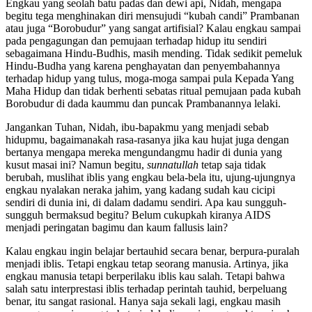
Engkau yang seolah batu padas dan dewi api, Nidah, mengapa
begitu tega menghinakan diri mensujudi “kubah candi” Prambanan
atau juga “Borobudur” yang sangat artifisial? Kalau engkau sampai
pada pengagungan dan pemujaan terhadap hidup itu sendiri
sebagaimana Hindu-Budhis, masih mending. Tidak sedikit pemeluk
Hindu-Budha yang karena penghayatan dan penyembahannya
terhadap hidup yang tulus, moga-moga sampai pula Kepada Yang
Maha Hidup dan tidak berhenti sebatas ritual pemujaan pada kubah
Borobudur di dada kaummu dan puncak Prambanannya lelaki.
Jangankan Tuhan, Nidah, ibu-bapakmu yang menjadi sebab
hidupmu, bagaimanakah rasa-rasanya jika kau hujat juga dengan
bertanya mengapa mereka mengundangmu hadir di dunia yang
kusut masai ini? Namun begitu,
sunnatullah
tetap saja tidak
berubah, muslihat iblis yang engkau bela-bela itu, ujung-ujungnya
engkau nyalakan neraka jahim, yang kadang sudah kau cicipi
sendiri di dunia ini, di dalam dadamu sendiri. Apa kau sungguh-
sungguh bermaksud begitu? Belum cukupkah kiranya AIDS
menjadi peringatan bagimu dan kaum fallusis lain?
Kalau engkau ingin belajar bertauhid secara benar, berpura-puralah
menjadi iblis. Tetapi engkau tetap seorang manusia. Artinya, jika
engkau manusia tetapi berperilaku iblis kau salah. Tetapi bahwa
salah satu interprestasi iblis terhadap perintah tauhid, berpeluang
benar, itu sangat rasional. Hanya saja sekali lagi, engkau masih