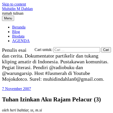
Skip to content
Muhidin M Dahlan
rumah tulisan
Menu
Beranda
Blog
Biodata
AGENDA
Penulis esai
Cari untuk:
dan cerita. Dokumentator partikelir dan tukang
kliping amatir di Indonesia. Pustakawan komunitas.
Pegiat literasi. Pendiri @radiobuku dan
@warungarsip. Host #Jasmerah di Youtube
Mojokdotco. Surel: muhidindahlan0@gmail.com.
7 November 2007
Tuhan Izinkan Aku Rajam Pelacur (3)
oleh heri bahtiar, ss, m.si