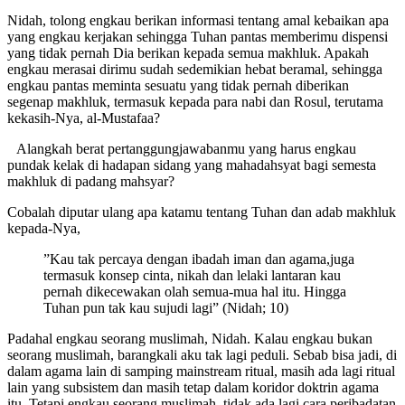
Nidah, tolong engkau berikan informasi tentang amal kebaikan apa
yang engkau kerjakan sehingga Tuhan pantas memberimu dispensi
yang tidak pernah Dia berikan kepada semua makhluk. Apakah
engkau merasai dirimu sudah sedemikian hebat beramal, sehingga
engkau pantas meminta sesuatu yang tidak pernah diberikan
segenap makhluk, termasuk kepada para nabi dan Rosul, terutama
kekasih-Nya, al-Mustafaa?
Alangkah berat pertanggungjawabanmu yang harus engkau
pundak kelak di hadapan sidang yang mahadahsyat bagi semesta
makhluk di padang mahsyar?
Cobalah diputar ulang apa katamu tentang Tuhan dan adab makhluk
kepada-Nya,
”Kau tak percaya dengan ibadah iman dan agama,juga
termasuk konsep cinta, nikah dan lelaki lantaran kau
pernah dikecewakan olah semua-mua hal itu. Hingga
Tuhan pun tak kau sujudi lagi” (Nidah; 10)
Padahal engkau seorang muslimah, Nidah. Kalau engkau bukan
seorang muslimah, barangkali aku tak lagi peduli. Sebab bisa jadi, di
dalam agama lain di samping mainstream ritual, masih ada lagi ritual
lain yang subsistem dan masih tetap dalam koridor doktrin agama
itu. Tetapi engkau seorang muslimah, tidak ada lagi cara peribadatan