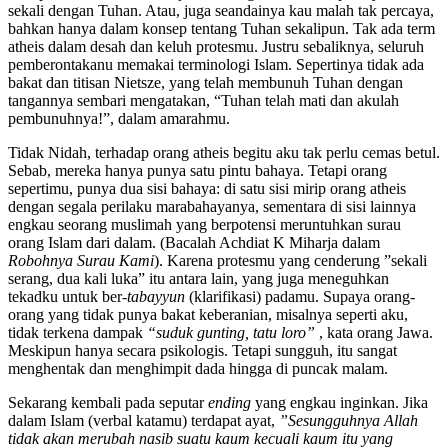
sekali dengan Tuhan. Atau, juga seandainya kau malah tak percaya,
bahkan hanya dalam konsep tentang Tuhan sekalipun. Tak ada term
atheis dalam desah dan keluh protesmu. Justru sebaliknya, seluruh
pemberontakanu memakai terminologi Islam. Sepertinya tidak ada
bakat dan titisan Nietsze, yang telah membunuh Tuhan dengan
tangannya sembari mengatakan, “Tuhan telah mati dan akulah
pembunuhnya!”, dalam amarahmu.
Tidak Nidah, terhadap orang atheis begitu aku tak perlu cemas betul.
Sebab, mereka hanya punya satu pintu bahaya. Tetapi orang
sepertimu, punya dua sisi bahaya: di satu sisi mirip orang atheis
dengan segala perilaku marabahayanya, sementara di sisi lainnya
engkau seorang muslimah yang berpotensi meruntuhkan surau
orang Islam dari dalam. (Bacalah Achdiat K Miharja dalam
Robohnya Surau Kami
). Karena protesmu yang cenderung ”sekali
serang, dua kali luka” itu antara lain, yang juga meneguhkan
tekadku untuk ber-
tabayyun
(klarifikasi) padamu. Supaya orang-
orang yang tidak punya bakat keberanian, misalnya seperti aku,
tidak terkena dampak
“suduk gunting, tatu loro”
, kata orang Jawa.
Meskipun hanya secara psikologis. Tetapi sungguh, itu sangat
menghentak dan menghimpit dada hingga di puncak malam.
Sekarang kembali pada seputar
ending
yang engkau inginkan. Jika
dalam Islam (verbal katamu) terdapat ayat,
”Sesungguhnya Allah
tidak akan merubah nasib suatu kaum kecuali kaum itu yang