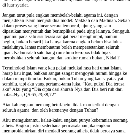
di luar syariat.
Jangan turut pula engkau membelah-belahi agama ini, dengan
menjadikan Islam menjadi dua model: Makkah dan Madinah. Sebab
dalam proses yang linear secara temporal, ujung yang satu
dipastikan menyentuh dan berimplikasi pada ujng lainnya. Sungguh,
ujianmu pada satu sisi terasa sangat berat menghimpit, namun
begitu, bukan berarti jika hanya karena engkau belum bisa lulus
melaluinya, lantas membuatmu boleh mempersetankan seluruh
ujian. Kalau salah satu tiang rumahmu keropos tidak bijak
merobohkan selurah bangun dan sruktur rumah bukan, Nidah?
Terminologi Islam yang kau pakai melukai rasa hati umat Islam,
harap kau ingat, bahkan sangat-sangat mengoyak nurani hingga ke
dalam mimpi tidurku. Bukan, bukan Tuhan yang kau sayat-sayat
sembilu, tapi aku yang pertama-tama luka. ”Kau pukul Dia terasa
aku” Aku yang “Dia cipta dari shurah-Nya dan Dia beri ruh dari
nafas-Nya, QS.65,29;38,72”
Ataukah engkau memang betul-betul tidak mau terikat dengan
seluruh agama, dan oleh karenanya dengan Tuhan?
Aku meragukanmu, kalau-kalau engkau punya keberanian seorang
atheis. Bagiku justru sederhana permasalahan jika engkau
memproklamirkan diri menjadi seorang atheis, tidak percaya sama