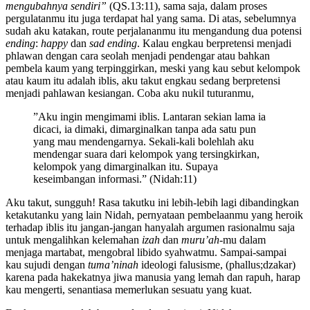
mengubahnya sendiri”
(QS.13:11), sama saja, dalam proses
pergulatanmu itu juga terdapat hal yang sama. Di atas, sebelumnya
sudah aku katakan, route perjalananmu itu mengandung dua potensi
ending
:
happy
dan
sad ending
. Kalau engkau berpretensi menjadi
phlawan dengan cara seolah menjadi pendengar atau bahkan
pembela kaum yang terpinggirkan, meski yang kau sebut kelompok
atau kaum itu adalah iblis, aku takut engkau sedang berpretensi
menjadi pahlawan kesiangan. Coba aku nukil tuturanmu,
”Aku ingin mengimami iblis. Lantaran sekian lama ia
dicaci, ia dimaki, dimarginalkan tanpa ada satu pun
yang mau mendengarnya. Sekali-kali bolehlah aku
mendengar suara dari kelompok yang tersingkirkan,
kelompok yang dimarginalkan itu. Supaya
keseimbangan informasi.” (Nidah:11)
Aku takut, sungguh! Rasa takutku ini lebih-lebih lagi dibandingkan
ketakutanku yang lain Nidah, pernyataan pembelaanmu yang heroik
terhadap iblis itu jangan-jangan hanyalah argumen rasionalmu saja
untuk mengalihkan kelemahan
izah
dan
muru’ah
-mu dalam
menjaga martabat, mengobral libido syahwatmu. Sampai-sampai
kau sujudi dengan
tuma’ninah
ideologi falusisme, (phallus;dzakar)
karena pada hakekatnya jiwa manusia yang lemah dan rapuh, harap
kau mengerti, senantiasa memerlukan sesuatu yang kuat.