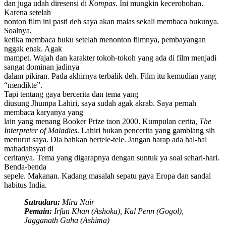
dan juga udah diresensi di
Kompas
. Ini mungkin kecerobohan.
Karena setelah
nonton film ini pasti deh saya akan malas sekali membaca bukunya.
Soalnya,
ketika membaca buku setelah menonton filmnya, pembayangan
nggak enak. Agak
mampet. Wajah dan karakter tokoh-tokoh yang ada di film menjadi
sangat dominan jadinya
dalam pikiran. Pada akhirnya terbalik deh. Film itu kemudian yang
“mendikte”.
Tapi tentang gaya bercerita dan tema yang
diusung Jhumpa Lahiri, saya sudah agak akrab. Saya pernah
membaca karyanya yang
lain yang menang Booker Prize taon 2000. Kumpulan cerita,
The
Interpreter of Maladies
. Lahiri bukan pencerita yang gamblang sih
menurut saya. Dia bahkan bertele-tele. Jangan harap ada hal-hal
mahadahsyat di
ceritanya. Tema yang digarapnya dengan suntuk ya soal sehari-hari.
Benda-benda
sepele. Makanan. Kadang masalah sepatu gaya Eropa dan sandal
habitus India.
Sutradara:
Mira Nair
Pemain:
Irfan Khan (Ashoka), Kal Penn (Gogol),
Jagganath Guha (Ashima)