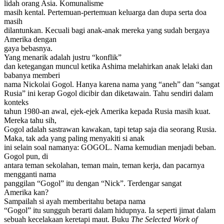
lidah orang Asia. Komunalisme
masih kental. Pertemuan-pertemuan keluarga dan dupa serta doa
masih
dilantunkan. Kecuali bagi anak-anak mereka yang sudah bergaya
Amerika dengan
gaya bebasnya.
Yang menarik adalah justru “konflik”
dan ketegangan muncul ketika Ashima melahirkan anak lelaki dan
babanya memberi
nama Nickolai Gogol. Hanya karena nama yang “aneh” dan “sangat
Rusia” ini kerap Gogol dicibir dan diketawain. Tahu sendiri dalam
konteks
tahun 1980-an awal, ejek-ejek Amerika kepada Rusia masih kuat.
Mereka tahu sih,
Gogol adalah sastrawan kawakan, tapi tetap saja dia seorang Rusia.
Maka, tak ada yang paling menyakiti si anak
ini selain soal namanya: GOGOL. Nama kemudian menjadi beban.
Gogol pun, di
antara teman sekolahan, teman main, teman kerja, dan pacarnya
mengganti nama
panggilan “Gogol” itu dengan “Nick”. Terdengar sangat
Amerika kan?
Sampailah si ayah memberitahu betapa nama
“Gogol” itu sungguh berarti dalam hidupnya. Ia seperti jimat dalam
sebuah kecelakaan keretapi maut. Buku
The Selected Work of