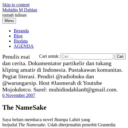
Skip to content
Muhidin M Dahlan
rumah tulisan
Menu
Beranda
Blog
Biodata
AGENDA
Penulis esai
Cari untuk:
dan cerita. Dokumentator partikelir dan tukang
kliping amatir di Indonesia. Pustakawan komunitas.
Pegiat literasi. Pendiri @radiobuku dan
@warungarsip. Host #Jasmerah di Youtube
Mojokdotco. Surel: muhidindahlan0@gmail.com.
6 November 2007
The NameSake
Saya belum membaca novel Jhumpa Lahiri yang
berjudul
The Namesake
. Udah diterjemahin penerbit Gramedia