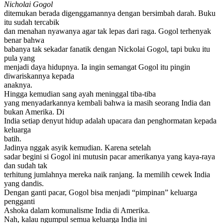
Nicholai Gogol
ditemukan berada digenggamannya dengan bersimbah darah. Buku
itu sudah tercabik
dan menahan nyawanya agar tak lepas dari raga. Gogol terhenyak
benar bahwa
babanya tak sekadar fanatik dengan Nickolai Gogol, tapi buku itu
pula yang
menjadi daya hidupnya. Ia ingin semangat Gogol itu pingin
diwariskannya kepada
anaknya.
Hingga kemudian sang ayah meninggal tiba-tiba
yang menyadarkannya kembali bahwa ia masih seorang India dan
bukan Amerika. Di
India setiap denyut hidup adalah upacara dan penghormatan kepada
keluarga
batih.
Jadinya nggak asyik kemudian. Karena setelah
sadar begini si Gogol ini mutusin pacar amerikanya yang kaya-raya
dan sudah tak
terhitung jumlahnya mereka naik ranjang. Ia memilih cewek India
yang dandis.
Dengan ganti pacar, Gogol bisa menjadi “pimpinan” keluarga
pengganti
Ashoka dalam komunalisme India di Amerika.
Nah, kalau ngumpul semua keluarga India ini