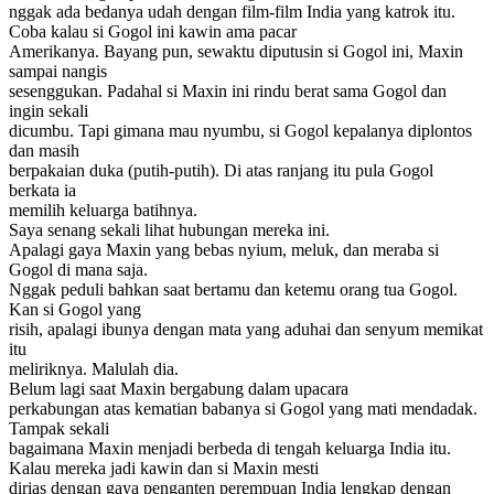
nggak ada bedanya udah dengan film-film India yang katrok itu.
Coba kalau si Gogol ini kawin ama pacar
Amerikanya. Bayang pun, sewaktu diputusin si Gogol ini, Maxin
sampai nangis
sesenggukan. Padahal si Maxin ini rindu berat sama Gogol dan
ingin sekali
dicumbu. Tapi gimana mau nyumbu, si Gogol kepalanya diplontos
dan masih
berpakaian duka (putih-putih). Di atas ranjang itu pula Gogol
berkata ia
memilih keluarga batihnya.
Saya senang sekali lihat hubungan mereka ini.
Apalagi gaya Maxin yang bebas nyium, meluk, dan meraba si
Gogol di mana saja.
Nggak peduli bahkan saat bertamu dan ketemu orang tua Gogol.
Kan si Gogol yang
risih, apalagi ibunya dengan mata yang aduhai dan senyum memikat
itu
meliriknya. Malulah dia.
Belum lagi saat Maxin bergabung dalam upacara
perkabungan atas kematian babanya si Gogol yang mati mendadak.
Tampak sekali
bagaimana Maxin menjadi berbeda di tengah keluarga India itu.
Kalau mereka jadi kawin dan si Maxin mesti
dirias dengan gaya penganten perempuan India lengkap dengan