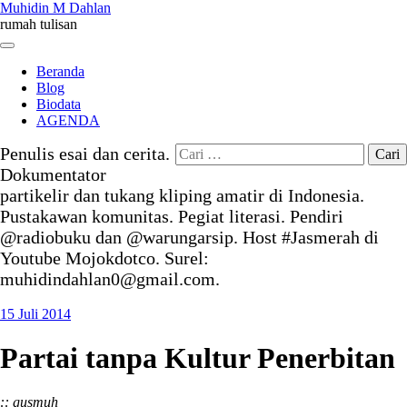
Skip
Muhidin M Dahlan
to
rumah tulisan
content
Menu
Beranda
Blog
Biodata
AGENDA
Cari
Penulis esai dan cerita.
untuk:
Dokumentator
partikelir dan tukang kliping amatir di Indonesia.
Pustakawan komunitas. Pegiat literasi. Pendiri
@radiobuku dan @warungarsip. Host #Jasmerah di
Youtube Mojokdotco. Surel:
muhidindahlan0@gmail.com.
15 Juli 2014
Partai tanpa Kultur Penerbitan
:: gusmuh