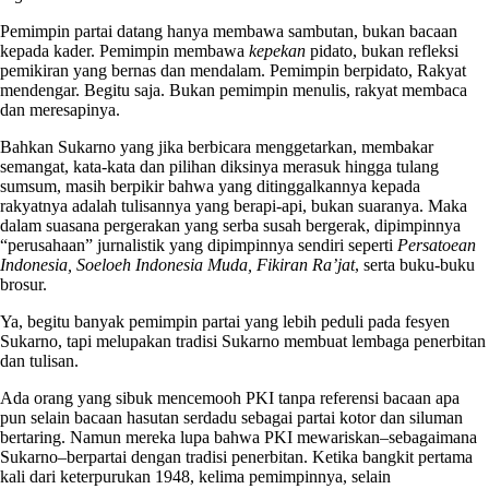
Pemimpin partai datang hanya membawa sambutan, bukan bacaan
kepada kader. Pemimpin membawa
kepekan
pidato, bukan refleksi
pemikiran yang bernas dan mendalam. Pemimpin berpidato, Rakyat
mendengar. Begitu saja. Bukan pemimpin menulis, rakyat membaca
dan meresapinya.
Bahkan Sukarno yang jika berbicara menggetarkan, membakar
semangat, kata-kata dan pilihan diksinya merasuk hingga tulang
sumsum, masih berpikir bahwa yang ditinggalkannya kepada
rakyatnya adalah tulisannya yang berapi-api, bukan suaranya. Maka
dalam suasana pergerakan yang serba susah bergerak, dipimpinnya
“perusahaan” jurnalistik yang dipimpinnya sendiri seperti
Persatoean
Indonesia, Soeloeh Indonesia Muda, Fikiran Ra’jat
, serta buku-buku
brosur.
Ya, begitu banyak pemimpin partai yang lebih peduli pada fesyen
Sukarno, tapi melupakan tradisi Sukarno membuat lembaga penerbitan
dan tulisan.
Ada orang yang sibuk mencemooh PKI tanpa referensi bacaan apa
pun selain bacaan hasutan serdadu sebagai partai kotor dan siluman
bertaring. Namun mereka lupa bahwa PKI mewariskan–sebagaimana
Sukarno–berpartai dengan tradisi penerbitan. Ketika bangkit pertama
kali dari keterpurukan 1948, kelima pemimpinnya, selain