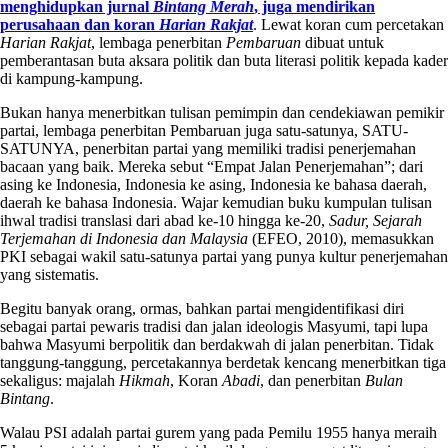
menghidupkan jurnal
Bintang Merah
, juga mendirikan
perusahaan dan koran
Harian Rakjat
. Lewat koran cum percetakan
Harian Rakjat
, lembaga penerbitan
Pembaruan
dibuat untuk
pemberantasan buta aksara politik dan buta literasi politik kepada kader
di kampung-kampung.
Bukan hanya menerbitkan tulisan pemimpin dan cendekiawan pemikir
partai, lembaga penerbitan Pembaruan juga satu-satunya, SATU-
SATUNYA, penerbitan partai yang memiliki tradisi penerjemahan
bacaan yang baik. Mereka sebut “Empat Jalan Penerjemahan”; dari
asing ke Indonesia, Indonesia ke asing, Indonesia ke bahasa daerah,
daerah ke bahasa Indonesia. Wajar kemudian buku kumpulan tulisan
ihwal tradisi translasi dari abad ke-10 hingga ke-20,
Sadur, Sejarah
Terjemahan di Indonesia dan Malaysia
(EFEO, 2010), memasukkan
PKI sebagai wakil satu-satunya partai yang punya kultur penerjemahan
yang sistematis.
Begitu banyak orang, ormas, bahkan partai mengidentifikasi diri
sebagai partai pewaris tradisi dan jalan ideologis Masyumi, tapi lupa
bahwa Masyumi berpolitik dan berdakwah di jalan penerbitan. Tidak
tanggung-tanggung, percetakannya berdetak kencang menerbitkan tiga
sekaligus: majalah
Hikmah
, Koran
Abadi
, dan penerbitan
Bulan
Bintang
.
Walau PSI adalah partai gurem yang pada Pemilu 1955 hanya meraih