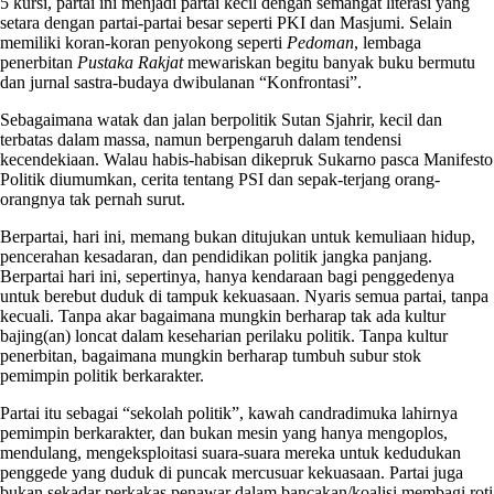
5 kursi, partai ini menjadi partai kecil dengan semangat literasi yang
setara dengan partai-partai besar seperti PKI dan Masjumi. Selain
memiliki koran-koran penyokong seperti
Pedoman
, lembaga
penerbitan
Pustaka Rakjat
mewariskan begitu banyak buku bermutu
dan jurnal sastra-budaya dwibulanan “Konfrontasi”.
Sebagaimana watak dan jalan berpolitik Sutan Sjahrir, kecil dan
terbatas dalam massa, namun berpengaruh dalam tendensi
kecendekiaan. Walau habis-habisan dikepruk Sukarno pasca Manifesto
Politik diumumkan, cerita tentang PSI dan sepak-terjang orang-
orangnya tak pernah surut.
Berpartai, hari ini, memang bukan ditujukan untuk kemuliaan hidup,
pencerahan kesadaran, dan pendidikan politik jangka panjang.
Berpartai hari ini, sepertinya, hanya kendaraan bagi penggedenya
untuk berebut duduk di tampuk kekuasaan. Nyaris semua partai, tanpa
kecuali. Tanpa akar bagaimana mungkin berharap tak ada kultur
bajing(an) loncat dalam keseharian perilaku politik. Tanpa kultur
penerbitan, bagaimana mungkin berharap tumbuh subur stok
pemimpin politik berkarakter.
Partai itu sebagai “sekolah politik”, kawah candradimuka lahirnya
pemimpin berkarakter, dan bukan mesin yang hanya mengoplos,
mendulang, mengeksploitasi suara-suara mereka untuk kedudukan
penggede yang duduk di puncak mercusuar kekuasaan. Partai juga
bukan sekadar perkakas penawar dalam bancakan/koalisi membagi roti