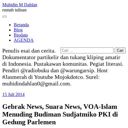
Skip
Muhidin M Dahlan
to
rumah tulisan
content
Menu
Beranda
Blog
Biodata
AGENDA
Cari
Penulis esai dan cerita.
untuk:
Dokumentator partikelir dan tukang kliping amatir
di Indonesia. Pustakawan komunitas. Pegiat literasi.
Pendiri @radiobuku dan @warungarsip. Host
#Jasmerah di Youtube Mojokdotco. Surel:
muhidindahlan0@gmail.com.
15 Juli 2014
Gebrak News, Suara News, VOA-Islam
Menuding Budiman Sudjatmiko PKI di
Gedung Parlemen