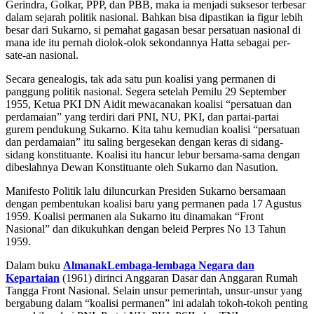
Gerindra, Golkar, PPP, dan PBB, maka ia menjadi suksesor terbesar
dalam sejarah politik nasional. Bahkan bisa dipastikan ia figur lebih
besar dari Sukarno, si pemahat gagasan besar persatuan nasional di
mana ide itu pernah diolok-olok sekondannya Hatta sebagai per-
sate-an nasional.
Secara genealogis, tak ada satu pun koalisi yang permanen di
panggung politik nasional. Segera setelah Pemilu 29 September
1955, Ketua PKI DN Aidit mewacanakan koalisi “persatuan dan
perdamaian” yang terdiri dari PNI, NU, PKI, dan partai-partai
gurem pendukung Sukarno. Kita tahu kemudian koalisi “persatuan
dan perdamaian” itu saling bergesekan dengan keras di sidang-
sidang konstituante. Koalisi itu hancur lebur bersama-sama dengan
dibeslahnya Dewan Konstituante oleh Sukarno dan Nasution.
Manifesto Politik lalu diluncurkan Presiden Sukarno bersamaan
dengan pembentukan koalisi baru yang permanen pada 17 Agustus
1959. Koalisi permanen ala Sukarno itu dinamakan “Front
Nasional” dan dikukuhkan dengan beleid Perpres No 13 Tahun
1959.
Dalam buku
AlmanakLembaga-lembaga Negara dan
Kepartaian
(1961) dirinci Anggaran Dasar dan Anggaran Rumah
Tangga Front Nasional. Selain unsur pemerintah, unsur-unsur yang
bergabung dalam “koalisi permanen” ini adalah tokoh-tokoh penting