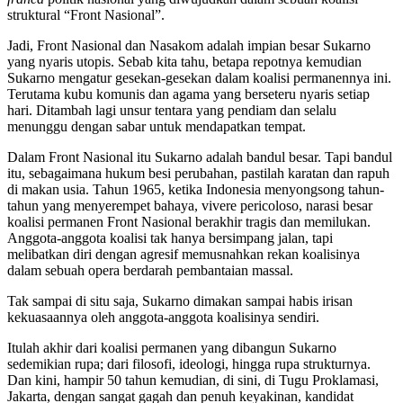
struktural “Front Nasional”.
Jadi, Front Nasional dan Nasakom adalah impian besar Sukarno
yang nyaris utopis. Sebab kita tahu, betapa repotnya kemudian
Sukarno mengatur gesekan-gesekan dalam koalisi permanennya ini.
Terutama kubu komunis dan agama yang berseteru nyaris setiap
hari. Ditambah lagi unsur tentara yang pendiam dan selalu
menunggu dengan sabar untuk mendapatkan tempat.
Dalam Front Nasional itu Sukarno adalah bandul besar. Tapi bandul
itu, sebagaimana hukum besi perubahan, pastilah karatan dan rapuh
di makan usia. Tahun 1965, ketika Indonesia menyongsong tahun-
tahun yang menyerempet bahaya, vivere pericoloso, narasi besar
koalisi permanen Front Nasional berakhir tragis dan memilukan.
Anggota-anggota koalisi tak hanya bersimpang jalan, tapi
melibatkan diri dengan agresif memusnahkan rekan koalisinya
dalam sebuah opera berdarah pembantaian massal.
Tak sampai di situ saja, Sukarno dimakan sampai habis irisan
kekuasaannya oleh anggota-anggota koalisinya sendiri.
Itulah akhir dari koalisi permanen yang dibangun Sukarno
sedemikian rupa; dari filosofi, ideologi, hingga rupa strukturnya.
Dan kini, hampir 50 tahun kemudian, di sini, di Tugu Proklamasi,
Jakarta, dengan sangat gagah dan penuh keyakinan, kandidat