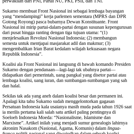
perwakilan dari PNI, Partai NU, PKI, PSII, dan TNI.
Sukarno membuat Front Nasional ini sebagai lembaga bayangan
yang “mendampingi” kerja parlemen sementara (MPRS dan DPR
Gotong Royong) pasca bubarnya Dewan Konstituante. Front
Nasional ini mirip partai-dalam-partai dengan susunan kepengurusan
dari pusat hingga ranting dengan tiga tujuan utama: “(1)
menjelesaikan Revolusi Nasional Indonesia; (2) membangun
semesta untuk mentjapai masjarakat adil dan makmur; (3)
mengembalikan Irian Barat kedalam wilajah kekuasaan negara
Republik Indonesia”.
Koalisi ala Front Nasional ini langsung di bawah komando Presiden
Sukarno dengan pendanaan—lagi-lagi tak ubahnya partai—
didapatkan dari pemerintah, uang pangkal yang disetor partai atau
lembaga koalisi, uang iuran, dan sumbangan-sumbangan yang sah
dan halal.
Sekilas tak ada yang aneh dalam koalisi besar dan permanen ini.
Apalagi kita tahu Sukarno sudah menggelontorkan gagasan
Persatuan Indonesia kala usaianya masih muda pada tahun 1926 saat
ia merilis pertama kali salah satu artikel paling pentingnya di
Soeloeh Indonesia Moeda: “Nasionalisme, Islamisme dan
Marxisme”. Artikel inilah yang menjadi sumur genealogis lahirnya
akronim Nasakom (Nasional, Agama, Komunis) dalam
lingua-
franca
politik nasional yang diwujudkan dalam sebuah koalisi