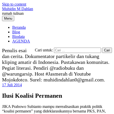
Skip to content
Muhidin M Dahlan
rumah tulisan
Menu
Beranda
Blog
Biodata
AGENDA
Penulis esai
Cari untuk:
dan cerita. Dokumentator partikelir dan tukang
kliping amatir di Indonesia. Pustakawan komunitas.
Pegiat literasi. Pendiri @radiobuku dan
@warungarsip. Host #Jasmerah di Youtube
Mojokdotco. Surel: muhidindahlan0@gmail.com.
17 Juli 2014
Ilusi Koalisi Permanen
JIKA Prabowo Subianto mampu merealisasikan praktik politik
“koalisi permanen” yang dideklarasikannya bersama PKS, PAN,