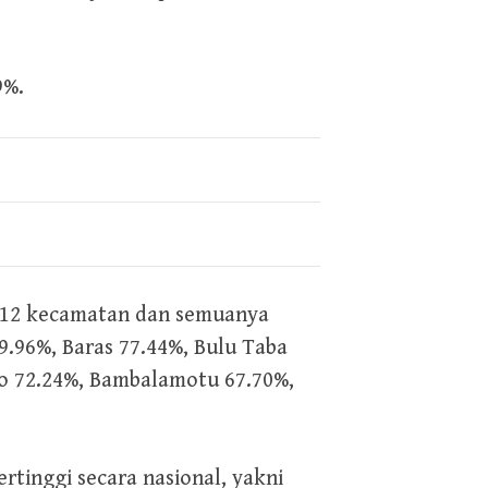
9%.
t 12 kecamatan dan semuanya
9.96%, Baras 77.44%, Bulu Taba
jo 72.24%, Bambalamotu 67.70%,
inggi secara nasional, yakni