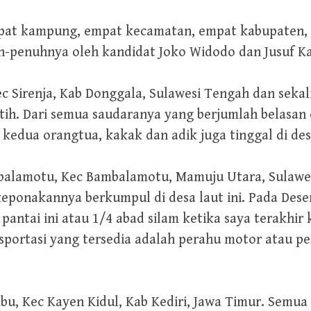
empat kampung, empat kecamatan, empat kabupaten, 
h-penuhnya oleh kandidat Joko Widodo dan Jusuf K
ec Sirenja, Kab Donggala, Sulawesi Tengah dan seka
h. Dari semua saudaranya yang berjumlah belasan or
 kedua orangtua, kakak dan adik juga tinggal di desa
mbalamotu, Kec Bambalamotu, Mamuju Utara, Sulawes
eponakannya berkumpul di desa laut ini. Pada Des
antai ini atau 1/4 abad silam ketika saya terakhir k
nsportasi yang tersedia adalah perahu motor atau pe
bu, Kec Kayen Kidul, Kab Kediri, Jawa Timur. Semua k