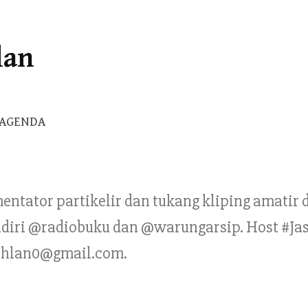
lan
Cari
AGENDA
untuk:
mentator partikelir dan tukang kliping amatir
Pendiri @radiobuku dan @warungarsip. Host #Ja
ahlan0@gmail.com.