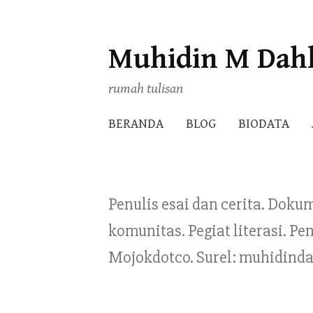
Muhidin M Dah
Skip
to
rumah tulisan
content
BERANDA
BLOG
BIODATA
Penulis esai dan cerita. Doku
komunitas. Pegiat literasi. 
Mojokdotco. Surel: muhidind