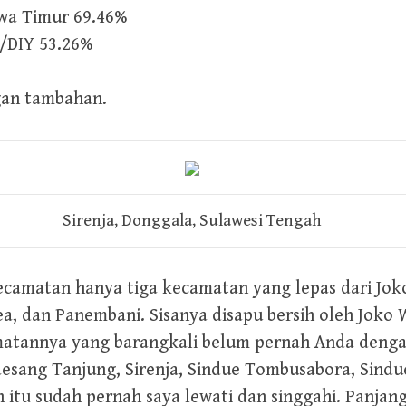
awa Timur 69.46%
/DIY 53.26%
gan tambahan.
Sirenja, Donggala, Sulawesi Tengah
ecamatan hanya tiga kecamatan yang lepas dari Jok
ea, dan Panembani. Sisanya disapu bersih oleh Jok
matannya yang barangkali belum pernah Anda denga
alaesang Tanjung, Sirenja, Sindue Tombusabora, Sind
itu sudah pernah saya lewati dan singgahi. Panjan