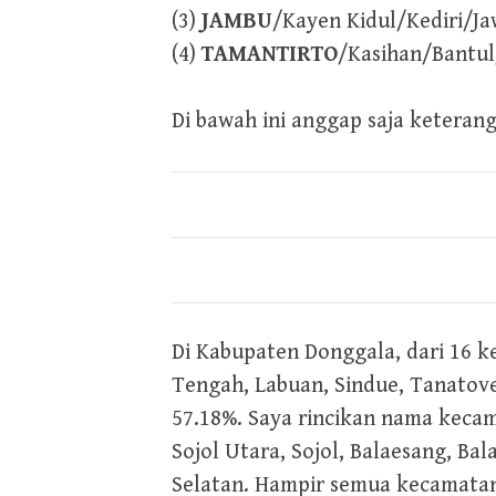
(3)
JAMBU
/Kayen Kidul/Kediri/J
(4)
TAMANTIRTO
/Kasihan/Bantul
Di bawah ini anggap saja keteran
Di Kabupaten Donggala, dari 16 k
Tengah, Labuan, Sindue, Tanatov
57.18%. Saya rincikan nama keca
Sojol Utara, Sojol, Balaesang, B
Selatan. Hampir semua kecamatan 