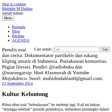
Skip to content
Muhidin M Dahlan
rumah tulisan
Menu
Beranda
Blog
Biodata
AGENDA
Penulis esai
Cari untuk:
dan cerita. Dokumentator partikelir dan tukang
kliping amatir di Indonesia. Pustakawan komunitas.
Pegiat literasi. Pendiri @radiobuku dan
@warungarsip. Host #Jasmerah di Youtube
Mojokdotco. Surel: muhidindahlan0@gmail.com.
23 September 2014
Kultur Kelontong
Ribut-ribut soal “kebudayaan” itu meletup lagi. Kali ini bukan
“tetangga-sebelah” penarik pelatuknya, melainkan pemangku dalam