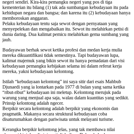
negeri sendiri. Kira-kira pemangku negeri yang pos di tiga
kementerian itu bilang (1) tak ada sumbangan kebudayaan itu pada
kehidupan negara dan bangsa; dan karena itu (2) kebudayaan hanya
memboroskan anggaran.
Pelaku kebudayaan tentu saja sewot dengan pernyataan yang
menyepelekan dan mengabaikan itu. Sewot itu melahirkan petisi di
dunia daring. Dua kalimat pemicu melahirkan gema sumbang yang
jauh.
Budayawan berhak sewot ketika profesi dan medan kerja mulia
mereka dikuantifikasi tidak semestinya. Tapi budayawan lupa,
kalimat majemuk yang bikin sewot itu hanya pemadatan dari visi
kebudayaan pemangku kebijakan selama ini dalam referat kerja
mereka, yakni kebudayaan kelontong.
Istilah “kebudayaan kelontong” ini saya sitir dari esais Mahbub
Djunaedi yang ia lontarkan pada 1977 di bulan yang sama ketika
“ribut-ribut” kebudayaan ini meletup. Kelontong merujuk pada
warung yang menjual apa saja, walau dalam kuantitas yang sedikit.
Prinsip kelontong adalah ngecer.
Berpikir secara kelontong adalah berpikir yang ekonomis dan
pragmatik. Makanya secara struktural kebudayaan coba
disaturumahkan dengan pariwisata untuk melayani turisme.
Kerangka berpikir kelontong jelas, yang tak membawa nilai