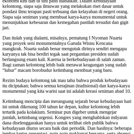
ekonomi kini dan di sini pasti diabaikan. Dalam kebudayaan
kelontong, siapa saja ilmuwan yang melakukan riset dasar untuk
pondasi ilmu terapan pasti terbuang dan kelayaban di negeri orang.
Siapa saja seniman yang membuat karya-karya monumental untuk
menunjukkan kebesaran dan kemegahan pastilah tersudut dan gigit
jari.
Dan itulah yang dialami, misalnya, pematung I Nyoman Nuarta
yang proyek seni monumentalnya Garuda Wisnu Kencana
mangkrak. Nuarta sudah benar mengutuk dirinya sendiri mengapa
karyanya tak bisa berdiri tegak saat pergantian presiden sudah
berlangsung enam kali. Karena ia berkebudayaan di salah zaman.
Bagi zaman kelontong lebih baik merawat keagungan yang sudah
“luhur” macam borobudur ketimbang membuat yang baru.
Rezim budaya kelontong tak mau tahu bahwa produk kebudayaan
itu diciptakan; bahwa semua kerajinan (tradisional) dan karya-karya
monumental yang kita warisi saat ini adalah kreasi seniman abad 10.
Ketimbang mencipta dan merangsang sejarah besar kebudayaan hari
ini untuk dikenang 100 tahun ke depan, kultur kelontong lebih
tertarik pada kolakium. Seminar pun digeber untuk mengejar
jumlah, ketimbang urgensi. Kongres yang menghabiskan milyaran
dana diselenggarakan hanya untuk terlihat oleh publik bahwa
kebudayaan diurus secara baik dan periodik. Dan hasilnya: beberapa
lembar kertas presentasi, poin-poin maklumat bersama, serta absensi