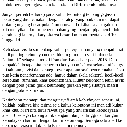
untuk pertanggungjawaban kalau-kalau BPK membutuhkannya.
Jangan pernah berharap pada kultur kelontong tentang gagasan
besar yang direncanakan dengan strategi yang baik dan mendapat
dukungan yang besar pula. Contohnya ada. Lihat saja bagaimana
kita menyikapi kultur penerjemahan yang menjadi pipa pembuluh
darah bagi lahirnya karya-karya besar dan monumental abad 10
hingga 14.
Ketiadaan visi besar tentang kultur penerjemahan yang menjadi urat
nadi penting kebudayaan melahirkan gumunan saat Indonesia
“ditunjuk” sebagai tamu di Frankfurt Book Fair pada 2015. Dan
tampaklah betapa kita menerima kenyataan bahwa selama ini bangsa
ini tak punya visi dan strategi besar apa pun soal penerjemahan. Jika
pun kerja penerjemahan ada, hanya dalam skala sektoral, kecil-kecil,
serabutan, rumahan, khas kelontongan. Kultur kelontong lebih asyik
dengan pola gerak-gerik ketimbang gerakan yang sifatnya massif
dengan pola terstruktur.
Ketimbang meratapi dan menginsyafi arah kebudayaan seperti ini,
baiklah, baiknya kita terima saja kultur kelontong ini menjadi kultur
khas kita. Mari kita terus rawat apa yang diwariskan kebudayaan
abad 10 sebagai barang antik dengan nilai jual tinggi dan bangun
kebudayaan hari ini dengan kultur kelontong. Semoga satu abad ke
depan generasi ini tak berbekas dalam memori.