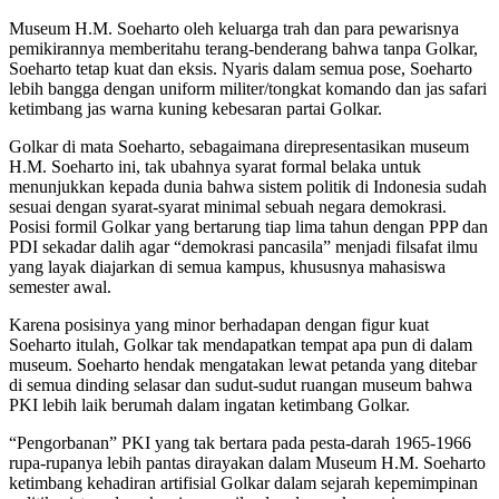
Museum H.M. Soeharto oleh keluarga trah dan para pewarisnya
pemikirannya memberitahu terang-benderang bahwa tanpa Golkar,
Soeharto tetap kuat dan eksis. Nyaris dalam semua pose, Soeharto
lebih bangga dengan uniform militer/tongkat komando dan jas safari
ketimbang jas warna kuning kebesaran partai Golkar.
Golkar di mata Soeharto, sebagaimana direpresentasikan museum
H.M. Soeharto ini, tak ubahnya syarat formal belaka untuk
menunjukkan kepada dunia bahwa sistem politik di Indonesia sudah
sesuai dengan syarat-syarat minimal sebuah negara demokrasi.
Posisi formil Golkar yang bertarung tiap lima tahun dengan PPP dan
PDI sekadar dalih agar “demokrasi pancasila” menjadi filsafat ilmu
yang layak diajarkan di semua kampus, khususnya mahasiswa
semester awal.
Karena posisinya yang minor berhadapan dengan figur kuat
Soeharto itulah, Golkar tak mendapatkan tempat apa pun di dalam
museum. Soeharto hendak mengatakan lewat petanda yang ditebar
di semua dinding selasar dan sudut-sudut ruangan museum bahwa
PKI lebih laik berumah dalam ingatan ketimbang Golkar.
“Pengorbanan” PKI yang tak bertara pada pesta-darah 1965-1966
rupa-rupanya lebih pantas dirayakan dalam Museum H.M. Soeharto
ketimbang kehadiran artifisial Golkar dalam sejarah kepemimpinan