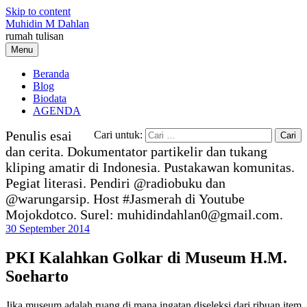
Skip to content
Muhidin M Dahlan
rumah tulisan
Menu
Beranda
Blog
Biodata
AGENDA
Penulis esai
Cari untuk:
dan cerita. Dokumentator partikelir dan tukang
kliping amatir di Indonesia. Pustakawan komunitas.
Pegiat literasi. Pendiri @radiobuku dan
@warungarsip. Host #Jasmerah di Youtube
Mojokdotco. Surel: muhidindahlan0@gmail.com.
30 September 2014
PKI Kalahkan Golkar di Museum H.M.
Soeharto
Jika museum adalah ruang di mana ingatan diseleksi dari ribuan item