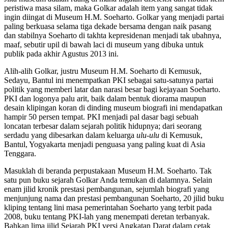
peristiwa masa silam, maka Golkar adalah item yang sangat tidak
ingin diingat di Museum H.M. Soeharto. Golkar yang menjadi partai
paling berkuasa selama tiga dekade bersama dengan naik pasang
dan stabilnya Soeharto di takhta kepresidenan menjadi tak ubahnya,
maaf, sebutir upil di bawah laci di museum yang dibuka untuk
publik pada akhir Agustus 2013 ini.
Alih-alih Golkar, justru Museum H.M. Soeharto di Kemusuk,
Sedayu, Bantul ini menempatkan PKI sebagai satu-satunya partai
politik yang memberi latar dan narasi besar bagi kejayaan Soeharto.
PKI dan logonya palu arit, baik dalam bentuk diorama maupun
desain klipingan koran di dinding museum biografi ini mendapatkan
hampir 50 persen tempat. PKI menjadi pal dasar bagi sebuah
loncatan terbesar dalam sejarah politik hidupnya; dari seorang
serdadu yang dibesarkan dalam keluarga
ulu-ulu
di Kemusuk,
Bantul, Yogyakarta menjadi penguasa yang paling kuat di Asia
Tenggara.
Masuklah di beranda perpustakaan Museum H.M. Soeharto. Tak
satu pun buku sejarah Golkar Anda temukan di dalamnya. Selain
enam jilid kronik prestasi pembangunan, sejumlah biografi yang
menjunjung nama dan prestasi pembangunan Soeharto, 20 jilid buku
kliping tentang lini masa pemerintahan Soeharto yang terbit pada
2008, buku tentang PKI-lah yang menempati deretan terbanyak.
Bahkan lima jilid Sejarah PKI versi Angkatan Darat dalam cetak