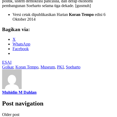
politik, sistem demokrasi pancasila, dan derap ekonomi
pembangunan Soeharto selama tiga dekade. [gusmuh]
Versi cetak dipublikasikan Harian
Koran Tempo
edisi 6
Oktober 2014
Bagikan via:
X
WhatsApp
Facebook
ESAI
Golkar
,
Koran Tempo
,
Museum
,
PKI
,
Soeharto
Muhidin M Dahlan
Post navigation
Older post