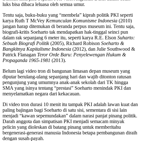
luks bisa dibaca leluasa oleh semua umur.
Tentu saja, buku-buku yang “membela” kiprah politik PKI seperti
karya Ruth T McVey
Kemunculan Komunisme Indonesia
(2010)
jangan harap ditemukan di beranda perpus museum ini. Tentu saja,
biografi-kritis Soeharto tak mendapatkan hak-tinggal seinci pun
dalam rak sepanjang 6 meter itu, seperti karya R.E. Elson
Suharto:
Sebuah Biografi Politik
(2005), Richard Robison
Soeharto &
Bangkitnya Kapitalisme Indonesia
(2012), dan Julie Southwood &
Patrick Flanagan
Teror Orde Baru: Penyelewengan Hukum &
Propaganda 1965-1981
(2013).
Belum lagi video tron di bangunan limasan depan museum yang
diputar berulang-ulang sepanjang hari dan wajib ditonton ratusan
pengunjung yang umumnya anak-anak sekolah dari TK hingga
SMA yang isinya tentang “prestasi” Soeharto menindak PKI dan
menyelamatkan negara dari kekacauan.
Di video tron durasi 10 menit itu tampak PKI adalah lawan kuat dan
paling bajingan bagi Soeharto di satu sisi, sementara di sisi lain
menjadi “kawan sepemundakan” dalam narasi panjat pinang politik.
Darah anggota dan simpatisan PKI menjadi semacam minyak
pelicin yang dioleskan di batang pinang untuk memberitahu
bergenerasi-generasi manusia Indonesia betapa pembangunan diraih
dengan susah-payah.