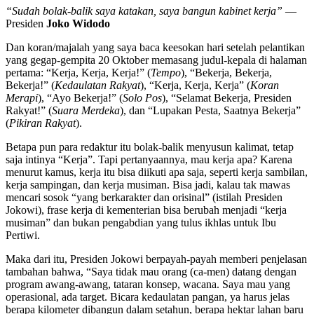
“Sudah bolak-balik saya katakan, saya bangun kabinet kerja”
—
Presiden
Joko Widodo
Dan koran/majalah yang saya baca keesokan hari setelah pelantikan
yang gegap-gempita 20 Oktober memasang judul-kepala di halaman
pertama: “Kerja, Kerja, Kerja!” (
Tempo
), “Bekerja, Bekerja,
Bekerja!” (
Kedaulatan Rakyat
), “Kerja, Kerja, Kerja” (
Koran
Merapi
), “Ayo Bekerja!” (
Solo Pos
), “Selamat Bekerja, Presiden
Rakyat!” (
Suara Merdeka
), dan “Lupakan Pesta, Saatnya Bekerja”
(
Pikiran Rakyat
).
Betapa pun para redaktur itu bolak-balik menyusun kalimat, tetap
saja intinya “Kerja”. Tapi pertanyaannya, mau kerja apa? Karena
menurut kamus, kerja itu bisa diikuti apa saja, seperti kerja sambilan,
kerja sampingan, dan kerja musiman. Bisa jadi, kalau tak mawas
mencari sosok “yang berkarakter dan orisinal” (istilah Presiden
Jokowi), frase kerja di kementerian bisa berubah menjadi “kerja
musiman” dan bukan pengabdian yang tulus ikhlas untuk Ibu
Pertiwi.
Maka dari itu, Presiden Jokowi berpayah-payah memberi penjelasan
tambahan bahwa, “Saya tidak mau orang (ca-men) datang dengan
program awang-awang, tataran konsep, wacana. Saya mau yang
operasional, ada target. Bicara kedaulatan pangan, ya harus jelas
berapa kilometer dibangun dalam setahun, berapa hektar lahan baru