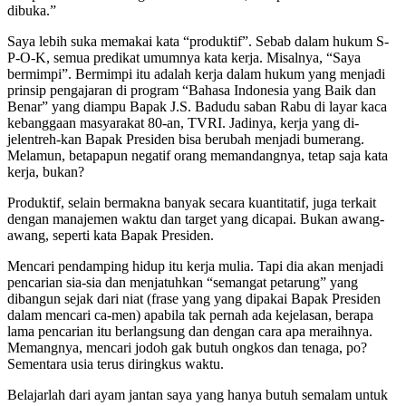
dibuka.”
Saya lebih suka memakai kata “produktif”. Sebab dalam hukum S-
P-O-K, semua predikat umumnya kata kerja. Misalnya, “Saya
bermimpi”. Bermimpi itu adalah kerja dalam hukum yang menjadi
prinsip pengajaran di program “Bahasa Indonesia yang Baik dan
Benar” yang diampu Bapak J.S. Badudu saban Rabu di layar kaca
kebanggaan masyarakat 80-an, TVRI. Jadinya, kerja yang di-
jelentreh-kan Bapak Presiden bisa berubah menjadi bumerang.
Melamun, betapapun negatif orang memandangnya, tetap saja kata
kerja, bukan?
Produktif, selain bermakna banyak secara kuantitatif, juga terkait
dengan manajemen waktu dan target yang dicapai. Bukan awang-
awang, seperti kata Bapak Presiden.
Mencari pendamping hidup itu kerja mulia. Tapi dia akan menjadi
pencarian sia-sia dan menjatuhkan “semangat petarung” yang
dibangun sejak dari niat (frase yang yang dipakai Bapak Presiden
dalam mencari ca-men) apabila tak pernah ada kejelasan, berapa
lama pencarian itu berlangsung dan dengan cara apa meraihnya.
Memangnya, mencari jodoh gak butuh ongkos dan tenaga, po?
Sementara usia terus diringkus waktu.
Belajarlah dari ayam jantan saya yang hanya butuh semalam untuk