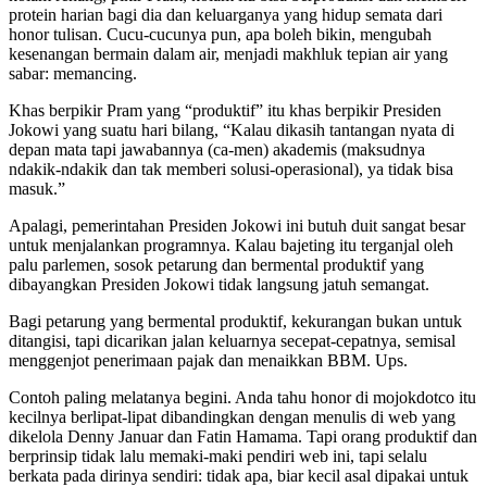
protein harian bagi dia dan keluarganya yang hidup semata dari
honor tulisan. Cucu-cucunya pun, apa boleh bikin, mengubah
kesenangan bermain dalam air, menjadi makhluk tepian air yang
sabar: memancing.
Khas berpikir Pram yang “produktif” itu khas berpikir Presiden
Jokowi yang suatu hari bilang, “Kalau dikasih tantangan nyata di
depan mata tapi jawabannya (ca-men) akademis (maksudnya
ndakik-ndakik dan tak memberi solusi-operasional), ya tidak bisa
masuk.”
Apalagi, pemerintahan Presiden Jokowi ini butuh duit sangat besar
untuk menjalankan programnya. Kalau bajeting itu terganjal oleh
palu parlemen, sosok petarung dan bermental produktif yang
dibayangkan Presiden Jokowi tidak langsung jatuh semangat.
Bagi petarung yang bermental produktif, kekurangan bukan untuk
ditangisi, tapi dicarikan jalan keluarnya secepat-cepatnya, semisal
menggenjot penerimaan pajak dan menaikkan BBM. Ups.
Contoh paling melatanya begini. Anda tahu honor di mojokdotco itu
kecilnya berlipat-lipat dibandingkan dengan menulis di web yang
dikelola Denny Januar dan Fatin Hamama. Tapi orang produktif dan
berprinsip tidak lalu memaki-maki pendiri web ini, tapi selalu
berkata pada dirinya sendiri: tidak apa, biar kecil asal dipakai untuk