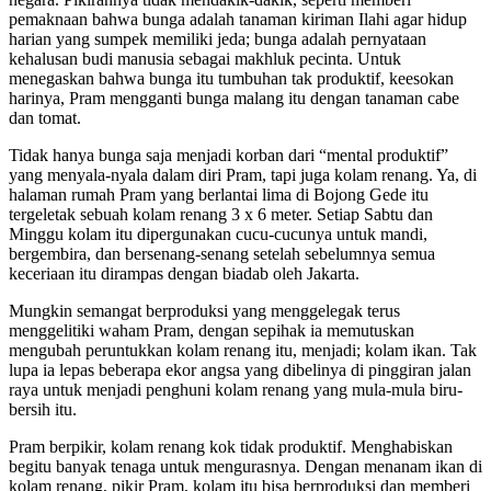
pemaknaan bahwa bunga adalah tanaman kiriman Ilahi agar hidup
harian yang sumpek memiliki jeda; bunga adalah pernyataan
kehalusan budi manusia sebagai makhluk pecinta. Untuk
menegaskan bahwa bunga itu tumbuhan tak produktif, keesokan
harinya, Pram mengganti bunga malang itu dengan tanaman cabe
dan tomat.
Tidak hanya bunga saja menjadi korban dari “mental produktif”
yang menyala-nyala dalam diri Pram, tapi juga kolam renang. Ya, di
halaman rumah Pram yang berlantai lima di Bojong Gede itu
tergeletak sebuah kolam renang 3 x 6 meter. Setiap Sabtu dan
Minggu kolam itu dipergunakan cucu-cucunya untuk mandi,
bergembira, dan bersenang-senang setelah sebelumnya semua
keceriaan itu dirampas dengan biadab oleh Jakarta.
Mungkin semangat berproduksi yang menggelegak terus
menggelitiki waham Pram, dengan sepihak ia memutuskan
mengubah peruntukkan kolam renang itu, menjadi; kolam ikan. Tak
lupa ia lepas beberapa ekor angsa yang dibelinya di pinggiran jalan
raya untuk menjadi penghuni kolam renang yang mula-mula biru-
bersih itu.
Pram berpikir, kolam renang kok tidak produktif. Menghabiskan
begitu banyak tenaga untuk mengurasnya. Dengan menanam ikan di
kolam renang, pikir Pram, kolam itu bisa berproduksi dan memberi