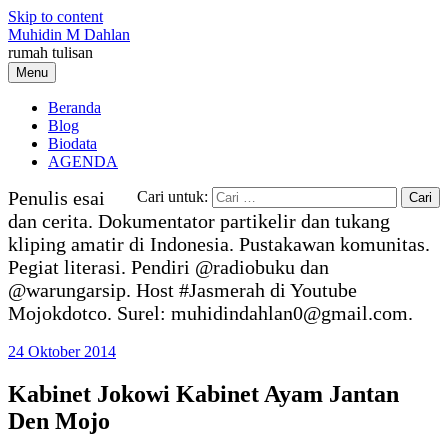
Skip to content
Muhidin M Dahlan
rumah tulisan
Menu
Beranda
Blog
Biodata
AGENDA
Penulis esai
Cari untuk:
dan cerita. Dokumentator partikelir dan tukang
kliping amatir di Indonesia. Pustakawan komunitas.
Pegiat literasi. Pendiri @radiobuku dan
@warungarsip. Host #Jasmerah di Youtube
Mojokdotco. Surel: muhidindahlan0@gmail.com.
24 Oktober 2014
Kabinet Jokowi Kabinet Ayam Jantan
Den Mojo