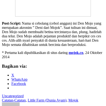
Post-Script:
Nama si cebolang (cebol anggun) ini Den Mojo yang
merupakan akronim ” Deni dari Mojok”. Saat tulisan ini dimuat,
Den Mojo sudah membuahi betina tercintanya dan, plung, hadirlah
dua telur. Den Mojo adalah pejantan produktif dan berpikir ces ces
ces. Alih-alih nyari penyakit di dunia kesuasteraan, hari-hari Den
Mojo semata dihabiskan untuk bercinta dan berproduksi.
* Pertama kali dipublikasikan di situs daring
mojok.co
, 24 Oktober
2014
Bagikan via:
X
WhatsApp
Facebook
Uncategorized
Catatan-Catatan
,
Little Farm (Dunia Ayam)
,
Mojok