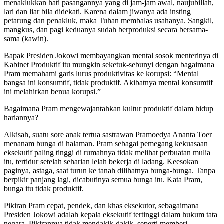
menaklukkan hati pasangannya yang di jam-jam awal, naujubillah,
lari dan liar bila didekati. Karena dalam jiwanya ada insting
petarung dan penakluk, maka Tuhan membalas usahanya. Sangkil,
mangkus, dan pagi keduanya sudah berproduksi secara bersama-
sama (kawin).
Bapak Presiden Jokowi membayangkan mental sosok menterinya di
Kabinet Produktif itu mungkin seketuk-sebunyi dengan bagaimana
Pram memahami garis lurus produktivitas ke korupsi: “Mental
bangsa ini konsumtif, tidak produktif. Akibatnya mental konsumtif
ini melahirkan benua korupsi.”
Bagaimana Pram mengewajantahkan kultur produktif dalam hidup
hariannya?
Alkisah, suatu sore anak tertua sastrawan Pramoedya Ananta Toer
menanam bunga di halaman. Pram sebagai pemegang kekuasaan
eksekutif paling tinggi di rumahnya tidak melihat perbuatan mulia
itu, tertidur setelah seharian lelah bekerja di ladang. Keesokan
paginya, astaga, saat turun ke tanah dilihatnya bunga-bunga. Tanpa
berpikir panjang lagi, dicabutinya semua bunga itu. Kata Pram,
bunga itu tidak produktif.
Pikiran Pram cepat, pendek, dan khas eksekutor, sebagaimana
Presiden Jokowi adalah kepala eksekutif tertinggi dalam hukum tata
negara. Pikirannya tidak mendakik-dakik, seperti memberi