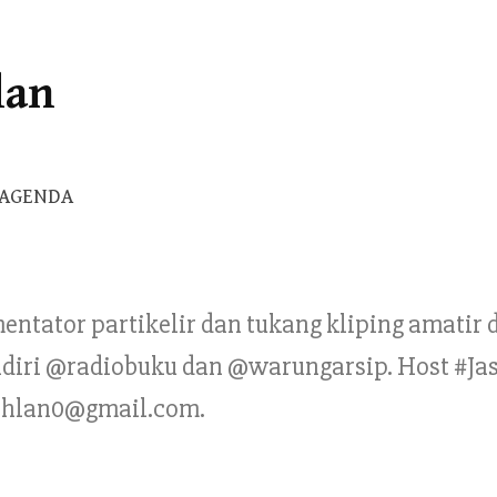
lan
Cari
AGENDA
untuk:
mentator partikelir dan tukang kliping amatir
Pendiri @radiobuku dan @warungarsip. Host #Ja
ahlan0@gmail.com.