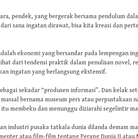
ntara, pendek, yang bergerak bersama pendulum da
dari sana ingatan dirawat, bisa kita kreasi dan pert
 adalah ekonomi yang bersandar pada lempengan in
lihat dari tendensi praktik dalam penulisan novel, rev
kan ingatan yang berlangsung ekstensif.
n sebagai sekadar “produsen informasi”. Dan kelak se
massal bernama museum pers atau perpustakaan nasi
 itu membeku dan menunggu diziarahi segelintir m
san industri pusaka tatkala dunia dilanda demam ma
enter atau film-film tentang Perang Dunia II ata