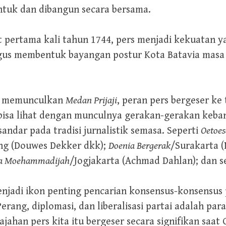
tuk dan dibangun secara bersama.
t pertama kali tahun 1744, pers menjadi kekuatan y
gus membentuk bayangan postur Kota Batavia masa
ng memunculkan
Medan Prijaji
, peran pers bergeser ke 
a bisa lihat dengan munculnya gerakan-gerakan keb
dar pada tradisi jurnalistik semasa. Seperti
Oetoes
g (Douwes Dekker dkk);
Doenia Bergerak
/Surakarta 
a Moehammadijah
/Jogjakarta (Achmad Dahlan); dan s
enjadi ikon penting pencarian konsensus-konsensus 
ang, diplomasi, dan liberalisasi partai adalah pa
ajahan pers kita itu bergeser secara signifikan sa