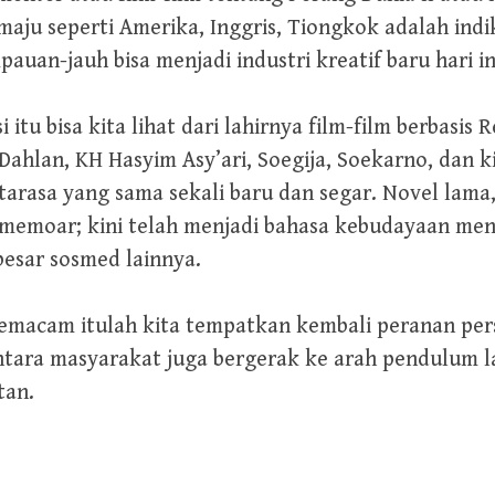
 maju seperti Amerika, Inggris, Tiongkok adalah ind
uan-jauh bisa menjadi industri kreatif baru hari in
itu bisa kita lihat dari lahirnya film-film berbasis
hlan, KH Hasyim Asy’ari, Soegija, Soekarno, dan k
tarasa yang sama sekali baru dan segar. Novel lama
lm memoar; kini telah menjadi bahasa kebudayaan m
besar sosmed lainnya.
emacam itulah kita tempatkan kembali peranan per
ntara masyarakat juga bergerak ke arah pendulum l
tan.