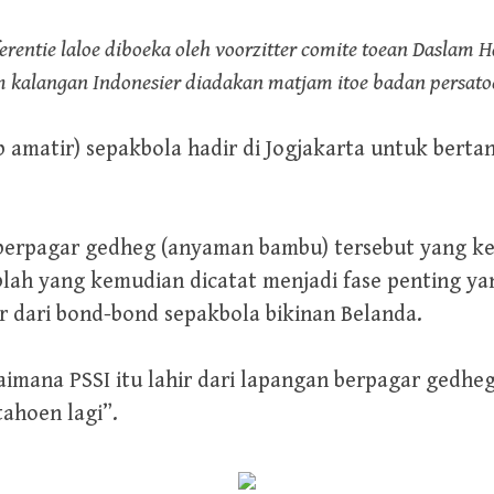
entie laloe diboeka oleh voorzitter comite toean Daslam H
 kalangan Indonesier diadakan matjam itoe badan persato
b amatir) sepakbola hadir di Jogjakarta untuk berta
berpagar gedheg (anyaman bambu) tersebut yang k
lah yang kemudian dicatat menjadi fase penting ya
r dari bond-bond sepakbola bikinan Belanda.
imana PSSI itu lahir dari lapangan berpagar gedheg 
tahoen lagi”.