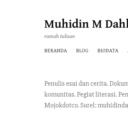
Muhidin M Dah
Skip
to
rumah tulisan
content
BERANDA
BLOG
BIODATA
Penulis esai dan cerita. Doku
komunitas. Pegiat literasi. 
Mojokdotco. Surel: muhidind