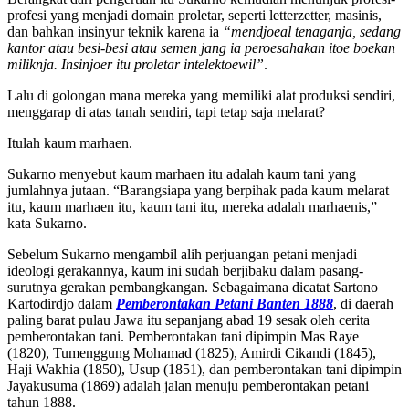
profesi yang menjadi domain proletar, seperti letterzetter, masinis,
dan bahkan insinyur teknik karena ia
“mendjoeal tenaganja, sedang
kantor atau besi-besi atau semen jang ia peroesahakan itoe boekan
miliknja. Insinjoer itu proletar intelektoewil”
.
Lalu di golongan mana mereka yang memiliki alat produksi sendiri,
menggarap di atas tanah sendiri, tapi tetap saja melarat?
Itulah kaum marhaen.
Sukarno menyebut kaum marhaen itu adalah kaum tani yang
jumlahnya jutaan. “Barangsiapa yang berpihak pada kaum melarat
itu, kaum marhaen itu, kaum tani itu, mereka adalah marhaenis,”
kata Sukarno.
Sebelum Sukarno mengambil alih perjuangan petani menjadi
ideologi gerakannya, kaum ini sudah berjibaku dalam pasang-
surutnya gerakan pembangkangan. Sebagaimana dicatat Sartono
Kartodirdjo dalam
Pemberontakan Petani Banten 1888
, di daerah
paling barat pulau Jawa itu sepanjang abad 19 sesak oleh cerita
pemberontakan tani. Pemberontakan tani dipimpin Mas Raye
(1820), Tumenggung Mohamad (1825), Amirdi Cikandi (1845),
Haji Wakhia (1850), Usup (1851), dan pemberontakan tani dipimpin
Jayakusuma (1869) adalah jalan menuju pemberontakan petani
tahun 1888.