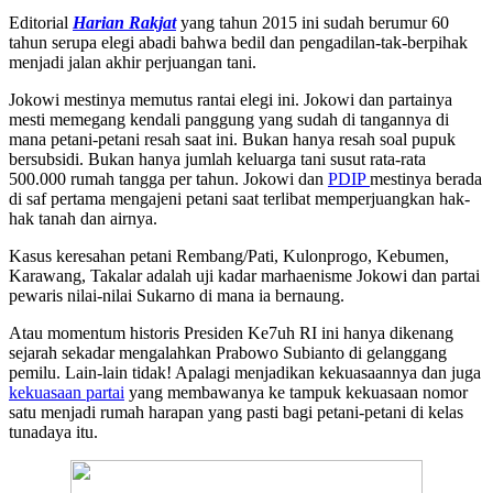
Editorial
Harian Rakjat
yang tahun 2015 ini sudah berumur 60
tahun serupa elegi abadi bahwa bedil dan pengadilan-tak-berpihak
menjadi jalan akhir perjuangan tani.
Jokowi mestinya memutus rantai elegi ini. Jokowi dan partainya
mesti memegang kendali panggung yang sudah di tangannya di
mana petani-petani resah saat ini. Bukan hanya resah soal pupuk
bersubsidi. Bukan hanya jumlah keluarga tani susut rata-rata
500.000 rumah tangga per tahun. Jokowi dan
PDIP
mestinya berada
di saf pertama mengajeni petani saat terlibat memperjuangkan hak-
hak tanah dan airnya.
Kasus keresahan petani Rembang/Pati, Kulonprogo, Kebumen,
Karawang, Takalar adalah uji kadar marhaenisme Jokowi dan partai
pewaris nilai-nilai Sukarno di mana ia bernaung.
Atau momentum historis Presiden Ke7uh RI ini hanya dikenang
sejarah sekadar mengalahkan Prabowo Subianto di gelanggang
pemilu. Lain-lain tidak! Apalagi menjadikan kekuasaannya dan juga
kekuasaan partai
yang membawanya ke tampuk kekuasaan nomor
satu menjadi rumah harapan yang pasti bagi petani-petani di kelas
tunadaya itu.