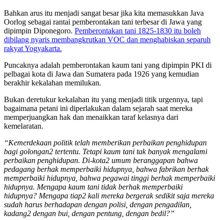
Bahkan arus itu menjadi sangat besar jika kita memasukkan Java
Oorlog sebagai rantai pemberontakan tani terbesar di Jawa yang
dipimpin Diponegoro.
Pemberontakan tani 1825-1830 itu boleh
dibilang nyaris membangkrutkan VOC dan menghabiskan separuh
rakyat Yogyakarta.
Puncaknya adalah pemberontakan kaum tani yang dipimpin PKI di
pelbagai kota di Jawa dan Sumatera pada 1926 yang kemudian
berakhir kekalahan memilukan.
Bukan deretukur kekalahan itu yang menjadi titik urgennya, tapi
bagaimana petani ini diperlakukan dalam sejarah saat mereka
memperjuangkan hak dan menaikkan taraf kelasnya dari
kemelaratan.
“Kemerdekaan politik telah memberikan perbaikan penghidupan
bagi golongan2 tertentu. Tetapi kaum tani tak banyak mengalami
perbaikan penghidupan. Di-kota2 umum beranggapan bahwa
pedagang berhak memperbaiki hidupnya, bahwa fabrikan berhak
memperbaiki hidupnya, bahwa pegawai tinggi berhak memperbaiki
hidupnya. Mengapa kaum tani tidak berhak memperbaiki
hidupnya? Mengapa tiap2 kali mereka bergerak sedikit saja mereka
sudah harus berhadapan dengan polisi, dengan pengadilan,
kadang2 dengan bui, dengan pentung, dengan bedil?”