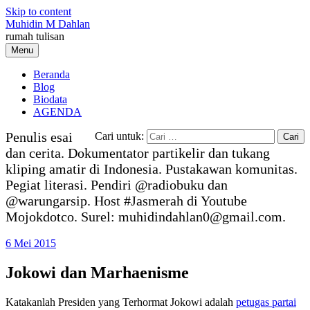
Skip to content
Muhidin M Dahlan
rumah tulisan
Menu
Beranda
Blog
Biodata
AGENDA
Penulis esai
Cari untuk:
dan cerita. Dokumentator partikelir dan tukang
kliping amatir di Indonesia. Pustakawan komunitas.
Pegiat literasi. Pendiri @radiobuku dan
@warungarsip. Host #Jasmerah di Youtube
Mojokdotco. Surel: muhidindahlan0@gmail.com.
6 Mei 2015
Jokowi dan Marhaenisme
Katakanlah Presiden yang Terhormat Jokowi adalah
petugas partai