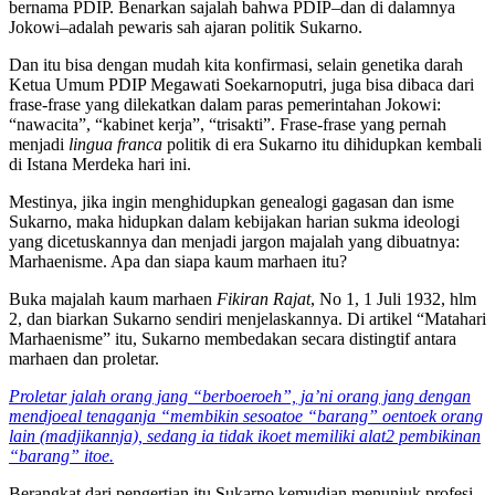
bernama PDIP. Benarkan sajalah bahwa PDIP–dan di dalamnya
Jokowi–adalah pewaris sah ajaran politik Sukarno.
Dan itu bisa dengan mudah kita konfirmasi, selain genetika darah
Ketua Umum PDIP Megawati Soekarnoputri, juga bisa dibaca dari
frase-frase yang dilekatkan dalam paras pemerintahan Jokowi:
“nawacita”, “kabinet kerja”, “trisakti”. Frase-frase yang pernah
menjadi
lingua franca
politik di era Sukarno itu dihidupkan kembali
di Istana Merdeka hari ini.
Mestinya, jika ingin menghidupkan genealogi gagasan dan isme
Sukarno, maka hidupkan dalam kebijakan harian sukma ideologi
yang dicetuskannya dan menjadi jargon majalah yang dibuatnya:
Marhaenisme. Apa dan siapa kaum marhaen itu?
Buka majalah kaum marhaen
Fikiran Rajat
, No 1, 1 Juli 1932, hlm
2, dan biarkan Sukarno sendiri menjelaskannya. Di artikel “Matahari
Marhaenisme” itu, Sukarno membedakan secara distingtif antara
marhaen dan proletar.
Proletar jalah orang jang “berboeroeh”, ja’ni orang jang dengan
mendjoeal tenaganja “membikin sesoatoe “barang” oentoek orang
lain (madjikannja), sedang ia tidak ikoet memiliki alat2 pembikinan
“barang” itoe.
Berangkat dari pengertian itu Sukarno kemudian menunjuk profesi-