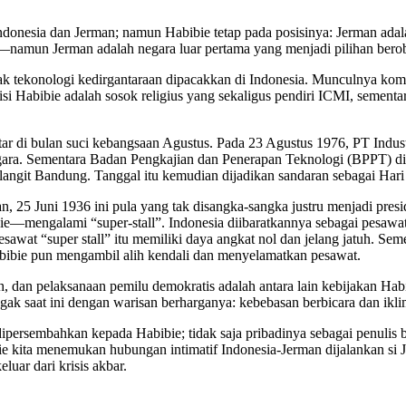
onesia dan Jerman; namun Habibie tetap pada posisinya: Jerman adalah
—namun Jerman adalah negara luar pertama yang menjadi pilihan bero
ak tekonologi kedirgantaraan dipacakkan di Indonesia. Munculnya kombi
si Habibie adalah sosok religius yang sekaligus pendiri ICMI, sementara
kitar di bulan suci kebangsaan Agustus. Pada 23 Agustus 1976, PT Indu
nggara. Sementara Badan Pengkajian dan Penerapan Teknologi (BPPT) 
 langit Bandung. Tanggal itu kemudian dijadikan sandaran sebagai Har
latan, 25 Juni 1936 ini pula yang tak disangka-sangka justru menjadi p
ie—mengalami “super-stall”. Indonesia diibaratkannya sebagai pesawa
Pesawat “super stall” itu memiliki daya angkat nol dan jelang jatuh. 
bibie pun mengambil alih kendali dan menyelamatkan pesawat.
an pelaksanaan pemilu demokratis adalah antara lain kebijakan Habibi
gak saat ini dengan warisan berharganya: kebebasan berbicara dan ikli
persembahkan kepada Habibie; tidak saja pribadinya sebagai penulis 
 kita menemukan hubungan intimatif Indonesia-Jerman dijalankan si Je
uar dari krisis akbar.