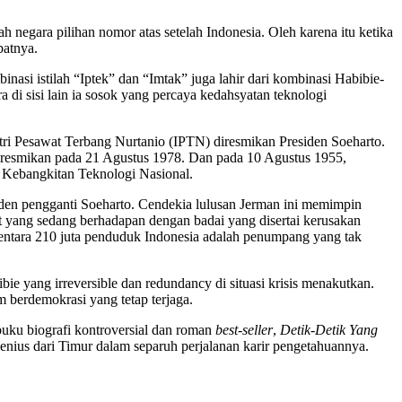
 negara pilihan nomor atas setelah Indonesia. Oleh karena itu ketika
batnya.
nasi istilah “Iptek” dan “Imtak” juga lahir dari kombinasi Habibie-
 di sisi lain ia sosok yang percaya kedahsyatan teknologi
stri Pesawat Terbang Nurtanio (IPTN) diresmikan Presiden Soeharto.
diresmikan pada 21 Agustus 1978. Dan pada 10 Agustus 1955,
i Kebangkitan Teknologi Nasional.
residen pengganti Soeharto. Cendekia lulusan Jerman ini memimpin
t yang sedang berhadapan dengan badai yang disertai kerusakan
Sementara 210 juta penduduk Indonesia adalah penumpang yang tak
e yang irreversible dan redundancy di situasi krisis menakutkan.
m berdemokrasi yang tetap terjaga.
buku biografi kontroversial dan roman
best-seller
,
Detik-Detik Yang
nius dari Timur dalam separuh perjalanan karir pengetahuannya.