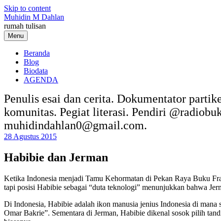
Skip to content
Muhidin M Dahlan
rumah tulisan
Menu
Beranda
Blog
Biodata
AGENDA
Penulis esai dan cerita. Dokumentator partik
komunitas. Pegiat literasi. Pendiri @radiob
muhidindahlan0@gmail.com.
28 Agustus 2015
Habibie dan Jerman
Ketika Indonesia menjadi Tamu Kehormatan di Pekan Raya Buku Frank
tapi posisi Habibie sebagai “duta teknologi” menunjukkan bahwa Jer
Di Indonesia, Habibie adalah ikon manusia jenius Indonesia di mana
Omar Bakrie”. Sementara di Jerman, Habibie dikenal sosok pilih tandi