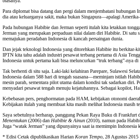
biasanya.
Para diplomat bisa datang dan pergi dalam menjembatani hubungan Ind
dia atau keluarganya sakit, maka bukan Singapura—apalagi Amerika
Pada hubungan Habibie dan Jerman seperti itulah kita letakkan tongg
Jerman yang merupakan perpaduan nilai dalam diri Habibie. Di satu si
memajukan peradaban Indonesia di kancah persaingan dunia.
Dan jejak teknologi Indonesia yang ditorehkan Habibie itu berkitar-
IPTN kita tahu adalah industri pesawat terbang pertama di Asia Te
Indonesia untuk pertama kali bisa meluncurkan “truk terbang”-nya di
Tak berhenti di situ saja. Laki-laki kelahiran Parepare, Sulawesi Se
Indonesia dalam 588 hari di tengah suasana—meminjam istilah Habib
mesin parah, sementara pilot utama dalam kondisi tak sadarkan diri. 
menyadari pesawat tengah menuju kejatuhannya. Sebagai kopilot, Ha
Kebebasan pers, penghormatan pada HAM, kebijakan otonomi daerah, d
Kebijakan itulah yang membuat kita masih melihat Indonesia masih te
Saya sebetulnya berharap, panggung Pekan Raya Buku di Frankfurt di
Menentukan
(2006) dan
Habibie & Ainun
(2010), namun pada Habibie
Juga “watak Jerman” yang dipunyainya saat ia memimpin Indonesia kel
* Edisi Cetak dipublikasikan Harian
Koran Tempo
, 28 Agustus 2015