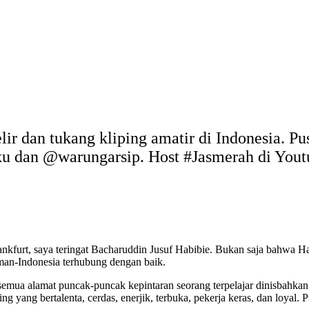
elir dan tukang kliping amatir di Indonesia. P
uku dan @warungarsip. Host #Jasmerah di You
furt, saya teringat Bacharuddin Jusuf Habibie. Bukan saja bahwa Ha
man-Indonesia terhubung dengan baik.
 semua alamat puncak-puncak kepintaran seorang terpelajar dinisbahka
ng yang bertalenta, cerdas, enerjik, terbuka, pekerja keras, dan loyal