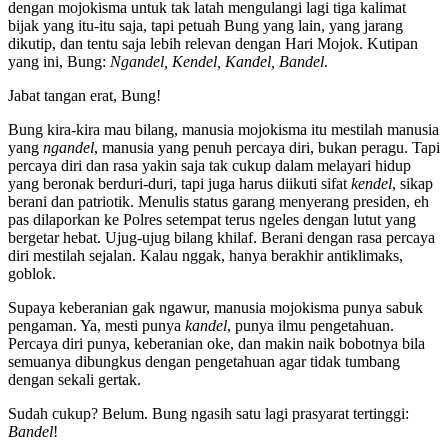
dengan mojokisma untuk tak latah mengulangi lagi tiga kalimat
bijak yang itu-itu saja, tapi petuah Bung yang lain, yang jarang
dikutip, dan tentu saja lebih relevan dengan Hari Mojok. Kutipan
yang ini, Bung:
Ngandel, Kendel, Kandel, Bandel
.
Jabat tangan erat, Bung!
Bung kira-kira mau bilang, manusia mojokisma itu mestilah manusia
yang
ngandel
, manusia yang penuh percaya diri, bukan peragu. Tapi
percaya diri dan rasa yakin saja tak cukup dalam melayari hidup
yang beronak berduri-duri, tapi juga harus diikuti sifat
kendel
, sikap
berani dan patriotik. Menulis status garang menyerang presiden, eh
pas dilaporkan ke Polres setempat terus ngeles dengan lutut yang
bergetar hebat. Ujug-ujug bilang khilaf. Berani dengan rasa percaya
diri mestilah sejalan. Kalau nggak, hanya berakhir antiklimaks,
goblok.
Supaya keberanian gak ngawur, manusia mojokisma punya sabuk
pengaman. Ya, mesti punya
kandel
, punya ilmu pengetahuan.
Percaya diri punya, keberanian oke, dan makin naik bobotnya bila
semuanya dibungkus dengan pengetahuan agar tidak tumbang
dengan sekali gertak.
Sudah cukup? Belum. Bung ngasih satu lagi prasyarat tertinggi:
Bandel
!