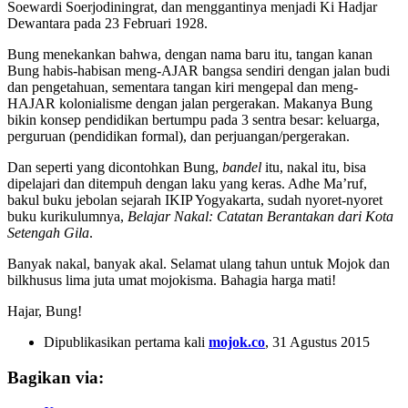
Soewardi Soerjodiningrat, dan menggantinya menjadi Ki Hadjar
Dewantara pada 23 Februari 1928.
Bung menekankan bahwa, dengan nama baru itu, tangan kanan
Bung habis-habisan meng-AJAR bangsa sendiri dengan jalan budi
dan pengetahuan, sementara tangan kiri mengepal dan meng-
HAJAR kolonialisme dengan jalan pergerakan. Makanya Bung
bikin konsep pendidikan bertumpu pada 3 sentra besar: keluarga,
perguruan (pendidikan formal), dan perjuangan/pergerakan.
Dan seperti yang dicontohkan Bung,
bandel
itu, nakal itu, bisa
dipelajari dan ditempuh dengan laku yang keras. Adhe Ma’ruf,
bakul buku jebolan sejarah IKIP Yogyakarta, sudah nyoret-nyoret
buku kurikulumnya,
Belajar Nakal: Catatan Berantakan dari Kota
Setengah Gila
.
Banyak nakal, banyak akal. Selamat ulang tahun untuk Mojok dan
bilkhusus lima juta umat mojokisma. Bahagia harga mati!
Hajar, Bung!
Dipublikasikan pertama kali
mojok.co
, 31 Agustus 2015
Bagikan via: