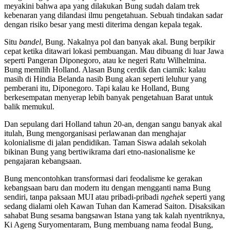
meyakini bahwa apa yang dilakukan Bung sudah dalam trek
kebenaran yang dilandasi ilmu pengetahuan. Sebuah tindakan sadar
dengan risiko besar yang mesti diterima dengan kepala tegak.
Situ
bandel
, Bung. Nakalnya pol dan banyak akal. Bung berpikir
cepat ketika ditawari lokasi pembuangan. Mau dibuang di luar Jawa
seperti Pangeran Diponegoro, atau ke negeri Ratu Wilhelmina.
Bung memilih Holland. Alasan Bung cerdik dan ciamik: kalau
masih di Hindia Belanda nasib Bung akan seperti leluhur yang
pemberani itu, Diponegoro. Tapi kalau ke Holland, Bung
berkesempatan menyerap lebih banyak pengetahuan Barat untuk
balik memukul.
Dan sepulang dari Holland tahun 20-an, dengan sangu banyak akal
itulah, Bung mengorganisasi perlawanan dan menghajar
kolonialisme di jalan pendidikan. Taman Siswa adalah sekolah
bikinan Bung yang bertiwikrama dari etno-nasionalisme ke
pengajaran kebangsaan.
Bung mencontohkan transformasi dari feodalisme ke gerakan
kebangsaan baru dan modern itu dengan mengganti nama Bung
sendiri, tanpa paksaan MUI atau pribadi-pribadi
ngehek
seperti yang
sedang dialami oleh Kawan Tuhan dan Kamerad Saiton. Disaksikan
sahabat Bung sesama bangsawan Istana yang tak kalah nyentriknya,
Ki Ageng Suryomentaram, Bung membuang nama feodal Bung,