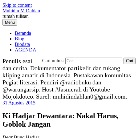
Skip to content
Muhidin M Dahlan
rumah tulisan
Menu
Beranda
Blog
Biodata
AGENDA
Penulis esai
Cari untuk:
dan cerita. Dokumentator partikelir dan tukang
kliping amatir di Indonesia. Pustakawan komunitas.
Pegiat literasi. Pendiri @radiobuku dan
@warungarsip. Host #Jasmerah di Youtube
Mojokdotco. Surel: muhidindahlan0@gmail.com.
31 Agustus 2015
Ki Hadjar Dewantara: Nakal Harus,
Goblok Jangan
Dear
Bung Hadjar,