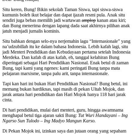
Situ keren, Bung! Bikin sekolah Taman Siswa, tapi siswa-siswa
kumunis boleh ikut belajar dan dapat ijazah resmi pula. Anak situ
sendiri juga bebas memilih jadi wartawan
amplop
kanan atau kiri;
dan Bung menerima dengan lapang dada saat akhirnya pilihan anak
jatuh menjadi jurnalis kominis.
Situ bahkan dengan selo-nya nerjemahin lagu “Internasionale” yang
na’udzubillah itu ke dalam bahasa Indonesia. Lebih kafah lagi, situ
jadi Menteri Pendidikan dan Kebudayaan pertama setelah Indonesia
Merdeka. Dan kafah di atas kafah, eh, tanggal kelahiran Bung
diperingati sebagai Hari Pendidikan Nasional. Enak betul di zaman
Bung, tapi kami yang ngenes: kami peringati Bung tanpa mata
pelajaran marxisme, tanpa palu arit, tanpa internasionale.
Tapi kan hari ini bukan Hari Pendidikan Nasional? Bung betul, ini
memang bukan hardiknas, tapi masih di pekan Ultah Mojok, dan
jarak antara hari pendidikan dan Hari Mojok hanya 118 hari jarak
cinta.
Di hari pendidikan, mulai dari menteri, guru, hingga awamnama
menghapal betul tiga ajaran sakti Bung:
Tut Wuri Handayani – Ing
Ngarso Sun Tulodo – Ing Madyo Mangun Karso.
Di Pekan Mojok ini, izinkan saya dan jutaan orang yang sepaham