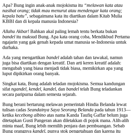
Apa? Bung ingin anak-anak mojokisma itu
“melawan kata atau
nasihat orang; tidak mau menurut atau mendengar kata orang;
kepala batu”
, sebagaimana kata itu diartikan dalam Kitab Mulia
KBBI dan di kepala manusia Indonesia?
Allahu Akbar!
Bahkan akal paling lemah tentu berkata bukan
bandel
itu maksud Bung. Apa kata orang coba, Mendikbud Pertama
ngajarin yang gak genah kepada umat manusia se-Indonesia untuk
durhaka.
Ada yang mengartikan
bandel
adalah tahan dan tawakal, namun
juga bisa diartikan dengan kreatif. Dan arti keren kreatif adalah:
mengubah yang biasa menjadi tidak biasa, memikirkan apa yang
luput dipikirkan orang banyak.
Singkat kata, Bung adalah teladan mojokisma. Semua kandungan
sifat
ngandel, kendel, kandel
, dan
bandel
telah Bung teladankan
secara paripurna dalam semesta sejarah.
Bung berani bertarung melawan pemerintah Hindia Belanda lewat
tulisan cadas
Seandainya Saya Seorang Belanda
pada tahun 1913—
ketika
kecebong albino
atas nama Kanda Taufiq Gaffar belum juga
ditetapkan Gusti Pangeran akan diletakkan di pojok mana. Alih-alih
minta maaf, Bung lebih memilih penjara dan pembuangan. Sebab
Bung orangnya
kandel
, punya stok pengetahuan dan karena itu