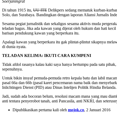
Soerjaningrat
Di tahun 1915 itu,
UU ITE
Delikpers sedang mematuk kurban-kurbanny
Solo, dan Surabaya. Bandingkan dengan laporan Aliansi Jurnalis Ind
Sesama pegiat jurnalistik dan sekaligus sesama aktivis muda perger
teladan bagus. Jika ada kawan yang dijerat oleh hukum dan hati keci
barisan pendukung kawan yang berperkara itu.
Apalagi kawan yang berperkara itu gak plintat-plintut sikapnya mela
di dunia nyata.
TELADAN KELIMA: IKUTI CARA KUMPENI
Tidak afdol rasanya kalau kaki saya hanya bertumpu pada satu pihak,
sepenuhnya.
Untuk bikin insyaf pemuda-pemuda retro kepala batu dan labil mac
pasal 66a dan 66b (pasal karet pencemaran nama baik dan menyebar
Inlichtingen Dienst (PID) atau Dinas Intelijen Politik Hindia Belanda
Jadi, sudah ada bocoran belum, resolusi macam mana yang mau diambil
anti tentara penyerobot tanah, anti Pancasila, anti NKRI, dan seteru
Dipublikasikan pertama kali oleh
mojok.co
, 2 Januari 2016