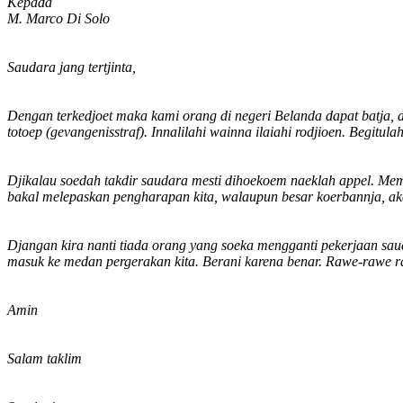
Kepada
M. Marco Di Solo
Saudara jang tertjinta,
Dengan terkedjoet maka kami orang di negeri Belanda dapat batja, d
totoep (gevangenisstraf). Innalilahi wainna ilaiahi rodjioen. Begitul
Djikalau soedah takdir saudara mesti dihoekoem naeklah appel. Mema
bakal melepaskan pengharapan kita, walaupun besar koerbannja, akan
Djangan kira nanti tiada orang yang soeka mengganti pekerjaan saud
masuk ke medan pergerakan kita. Berani karena benar. Rawe-rawe r
Amin
Salam taklim