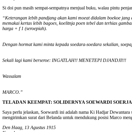
Si doi pun masih sempat-sempatnya menjual buku, walau pintu penja
“Keterangan lebih pandjang akan kami moeat didalam boekoe jang
memakai kertas lebih bagoes, koelitnja poen tebel dan terhias gamb
harga + f 1 (seroepiah).
Dengan hormat kami minta kepada soedara-soedara sekalian, soepaja
Sekali lagi kami berseroe: INGATLAH!! MENETEPI DJANDJI!!!
Wassalam
MARCO.”
TELADAN KEEMPAT: SOLIDERNYA SOEWARDI SOERJ
Saya perlu jelaskan, Soewardi ini adalah nama Ki Hadjar Dewantara 
mengirimkan surat dari Belanda untuk mendukung posisi Marco meng
Den Haag, 13 Agustus 1915