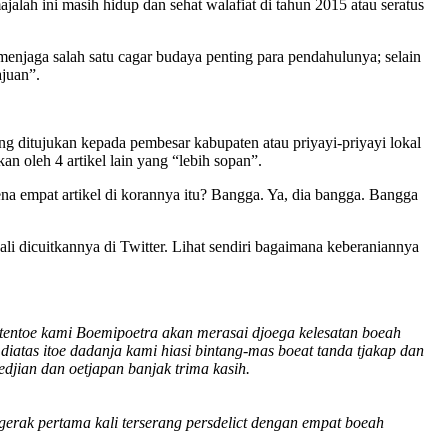
jalah ini masih hidup dan sehat walafiat di tahun 2015 atau seratus
menjaga salah satu cagar budaya penting para pendahulunya; selain
juan”.
ng ditujukan kepada pembesar kabupaten atau priyayi-priyayi lokal
n oleh 4 artikel lain yang “lebih sopan”.
ena empat artikel di korannya itu? Bangga. Ya, dia bangga. Bangga
li dicuitkannya di Twitter. Lihat sendiri bagaimana keberaniannya
h tentoe kami Boemipoetra akan merasai djoega kelesatan boeah
 diatas itoe dadanja kami hiasi bintang-mas boeat tanda tjakap dan
edjian dan oetjapan banjak trima kasih.
rgerak pertama kali terserang persdelict dengan empat boeah