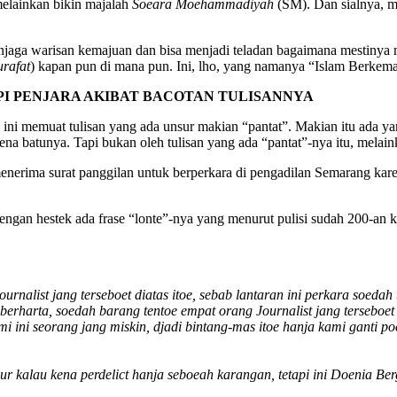
 melainkan bikin majalah
Soeara Moehammadiyah
(SM). Dan sialnya, ma
enjaga warisan kemajuan dan bisa menjadi teladan bagaimana mestinya 
urafat
) kapan pun di mana pun. Ini, lho, yang namanya “Islam Berkema
I PENJARA AKIBAT BACOTAN TULISANNYA
ini memuat tulisan yang ada unsur makian “pantat”. Makian itu ada ya
a batunya. Tapi bukan oleh tulisan yang ada “pantat”-nya itu, melainka
menerima surat panggilan untuk berperkara di pengadilan Semarang kar
gan hestek ada frase “lonte”-nya yang menurut pulisi sudah 200-an ka
rnalist jang terseboet diatas itoe, sebab lantaran ini perkara soeda
 berharta, soedah barang tentoe empat orang Journalist jang terseboet
mi ini seorang jang miskin, djadi bintang-mas itoe hanja kami ganti po
ur kalau kena perdelict hanja seboeah karangan, tetapi ini Doenia Be