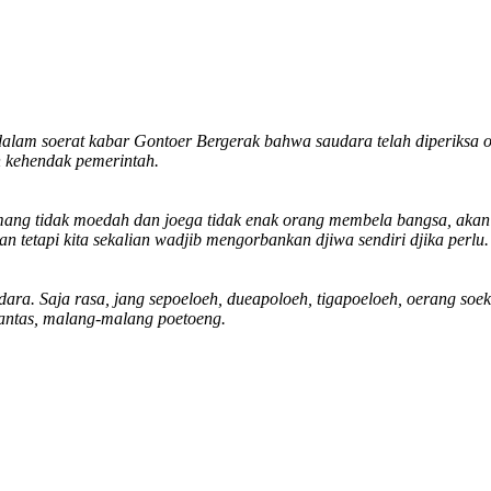
alam soerat kabar Gontoer Bergerak bahwa saudara telah diperiksa ol
ah kehendak pemerintah.
ng tidak moedah dan joega tidak enak orang membela bangsa, akan teta
 tetapi kita sekalian wadjib mengorbankan djiwa sendiri djika perlu.
ara. Saja rasa, jang sepoeloeh, dueapoloeh, tigapoeloeh, oerang soe
antas, malang-malang poetoeng.