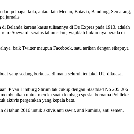
dari pelbagai kota, antara lain Medan, Batavia, Bandung, Semarang,
a jurnalis.
 di Belanda karena kasus tulisannya di De Expres pada 1913, adalah
 retro Soewardi seratus tahun silam, wajiblah hukumnya berada di
ialnya, baik Twitter maupun Facebook, satu tarikan dengan sikapnya
s buat yang sedang berkuasa di mana seluruh tentakel UU dikuasai
aaf JP van Limburg Stirum tak cukup dengan Staatblad No 205-206
 membuatkan untuk mereka suatu lembaga spesial bernama Politieke
tuk aktivis pergerakan yang kepala batu.
i tahun 2016 untuk aktivis anti sawit, anti kuminis, anti semen,