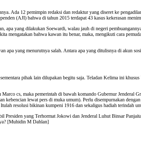
a. Ada 12 pemimpin redaksi dan redaktur yang diseret ke pengadilan 
ependen (AJI) bahwa di tahun 2015 terdapat 43 kasus kekerasan menimp
akan, apa yang dilakukan Soewardi, walau jauh di negeri pembuangannya
l kita mengatakan bahwa kawan itu benar, maka, mengikuti cara pemuda
wan apa yang menurutnya salah. Antara apa yang ditulisnya di akun sos
 sementara pihak lain dilupakan begitu saja. Teladan Kelima ini khusu
am Marco cs, maka pemerintah di bawah komando Gubernur Jenderal Gr
kan kebencian lewat pers di muka umum). Perlu disempurnakan dengan
. Itulah resolusi bikinan kumpeni 1916 dan sekaligus hadiah terindah un
 Presiden yang Terhormat Jokowi dan Jenderal Luhut Binsar Panjaitan d
snya? [Muhidin M Dahlan]