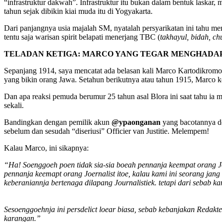
“infrastruktur dakwah”. Infrastruktur itu bukan dalam bentuk laskar,
tahun sejak dibikin kiai muda itu di Yogyakarta.
Dari panjangnya usia majalah SM, nyatalah persyarikatan ini tahu m
tentu saja warisan spirit belapati menerjang TBC (
takhayul, bidah, ch
TELADAN KETIGA: MARCO YANG TEGAR MENGHADAP
Sepanjang 1914, saya mencatat ada belasan kali Marco Kartodikromo 
yang bikin orang Jawa. Setahun berikutnya atau tahun 1915, Marco ken
Dan apa reaksi pemuda berumur 25 tahun asal Blora ini saat tahu ia 
sekali.
Bandingkan dengan pemilik akun
@ypaonganan
yang bacotannya den
sebelum dan sesudah “diseriusi” Officier van Justitie. Melempem!
Kalau Marco, ini sikapnya:
“Ha! Soenggoeh poen tidak sia-sia boeah pennanja keempat orang Jou
pennanja keemapt orang Joernalist itoe, kalau kami ini seorang jang
keberaniannja bertenaga dilapang Journalistiek. tetapi dari sebab ka
Sesoenggoehnja ini persdelict loear biasa, sebab kebanjakan Redakte
karangan.”