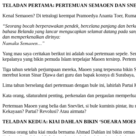
TELADAN PERTAMA: PERTEMUAN SEMAOEN DAN SN
Kenal Semaoen? Di tetralogi keempat Pramoedya Ananta Toer, Rumah
“Seorang bocah berperawakan pendek, bercelana panjang dan berkeme
bahasa Belanda yang lancar mengucapkan selamat datang pada sang a
dan memperkenalkan dirinya:
Namaku Semaoen…”
Yang mau saya ceritakan berikut ini adalah soal pertemuan sepele. 
kepalanya yang bikin pemuda Islam terpelajar Maoen tersirep. Pertem
Tiga tahun setelah perjumpaan mereka, Maoen yang terpesona bikin Sa
merebut koran Sinar Djawa dari guru dan bapak kosnya di Surabaya,
Lima tahun berselang dari pertemuan dengan bule ini, lahirlah Partai
Kata orang, silaturahmi penting, perkenalan dan pergaulan memperl
Pertemuan Maoen yang belia dan Snevliet, si bule kuminis pintar, it
Kekayaan? Partai? Revolusi? Atau airmata?
TELADAN KEDUA: KIAI DAHLAN BIKIN ‘SOEARA MO
Semua orang tahu kiai muda bernama Ahmad Dahlan ini bikin ormas 