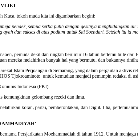
EVLIET
 Kaca, tokoh muda kita ini digambarkan begini:
ja pendek, semua serba putih dengan gesitnya menghidangkan air teh
yah dan sukses di atas podium untuk Siti Soendari. Setelah itu ia m
Semaoen, pemuda dekil dan ringkih berumur 16 tahun bertemu bule dar
uan mereka melahirkan banyak hal yang bermutu, dan bukannya rintihan
rekat Islam Perjoangan di Semarang, yang dalam pergaulan aktivis retr
 HOS Tjokroaminoto, untuk kemudian menjadi pemimpin redaksi di usi
 Komunis Indonesia (PKI).
uas kemungkinan gelombang rezeki dan ilmu.
u melahirkan koran, partai, pemberontakan, dan Digul. Lha, pertemuanmu
EHAMMADIYAH’
bernama Persjarikatan Moehammadiah di tahun 1912. Untuk menjaga ny