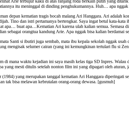
ihat Arie terbujur kaku di atas ranjang roda berkain putih yang ditari
atiannya itu meninggal di dinding penghukumannya. Huh… apa nggak nan
laman depan kematian tragis bocah malang Ari Hanggara. Ari adalah kor
dijah. Tino dan istri pertamanya bertengkar. Saya ingat betul kata-kat
uat apa… buat apa…Kematian Ari karena ulah kalian semua. Semasa dia
alian sebagai orangtua kandung Arie. Apa nggak bisa kalian berdamai 
ata Santi si ibutiri juga sembab, mata ibu kepala sekolah nggak usah 
g mengisak selumer cairan (yang ini kemungkinan tertulari flu si 
m di mana waktu kejadian ini saya masih kelas tiga SD Inpres. Walau 
a yang mesti ditulis setelah nonton film ini yang dipagari oleh aturan
r (1984) yang merupakan tanggal kematian Ari Hanggara diperingati s
an tak bisa melawan kebrutalan orang-orang dewasa. [gusmuh]