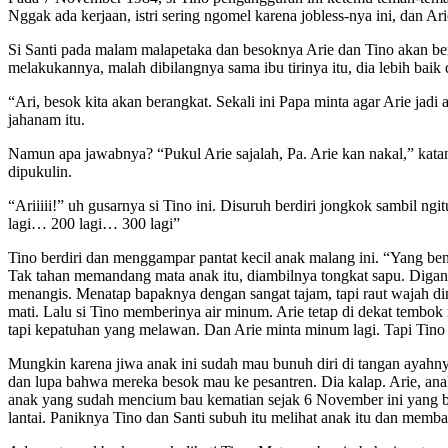
Nggak ada kerjaan, istri sering ngomel karena jobless-nya ini, dan Ar
Si Santi pada malam malapetaka dan besoknya Arie dan Tino akan ber
melakukannya, malah dibilangnya sama ibu tirinya itu, dia lebih ba
“Ari, besok kita akan berangkat. Sekali ini Papa minta agar Arie ja
jahanam itu.
Namun apa jawabnya? “Pukul Arie sajalah, Pa. Arie kan nakal,” kat
dipukulin.
“Ariiiii!” uh gusarnya si Tino ini. Disuruh berdiri jongkok sambil n
lagi… 200 lagi… 300 lagi”
Tino berdiri dan menggampar pantat kecil anak malang ini. “Yang b
Tak tahan memandang mata anak itu, diambilnya tongkat sapu. Diganya
menangis. Menatap bapaknya dengan sangat tajam, tapi raut wajah din
mati. Lalu si Tino memberinya air minum. Arie tetap di dekat temb
tapi kepatuhan yang melawan. Dan Arie minta minum lagi. Tapi Tino 
Mungkin karena jiwa anak ini sudah mau bunuh diri di tangan ayahnya
dan lupa bahwa mereka besok mau ke pesantren. Dia kalap. Arie, anak 
anak yang sudah mencium bau kematian sejak 6 November ini yang ba
lantai. Paniknya Tino dan Santi subuh itu melihat anak itu dan mem