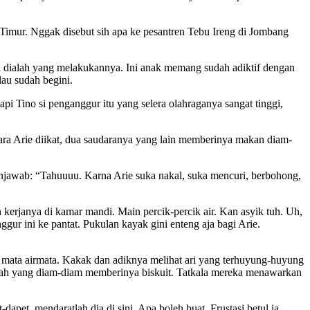
 Timur. Nggak disebut sih apa ke pesantren Tebu Ireng di Jombang
wa dialah yang melakukannya. Ini anak memang sudah adiktif dengan
lau sudah begini.
api Tino si penganggur itu yang selera olahraganya sangat tinggi,
ara Arie diikat, dua saudaranya yang lain memberinya makan diam-
enjawab: “Tahuuuu. Karna Arie suka nakal, suka mencuri, berbohong,
kerjanya di kamar mandi. Main percik-percik air. Kan asyik tuh. Uh,
ur ini ke pantat. Pukulan kayak gini enteng aja bagi Arie.
 mata airmata. Kakak dan adiknya melihat ari yang terhuyung-huyung
alah yang diam-diam memberinya biskuit. Tatkala mereka menawarkan
et, mendaratlah dia di sini. Apa boleh buat. Frustasi betul ia.