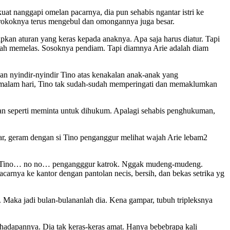
at nanggapi omelan pacarnya, dia pun sehabis ngantar istri ke
h rokoknya terus mengebul dan omongannya juga besar.
apkan aturan yang keras kepada anaknya. Apa saja harus diatur. Tapi
jah memelas. Sosoknya pendiam. Tapi diamnya Arie adalah diam
dan nyindir-nyindir Tino atas kenakalan anak-anak yang
 malam hari, Tino tak sudah-sudah memperingati dan memaklumkan
 dan seperti meminta untuk dihukum. Apalagi sehabis penghukuman,
ar, geram dengan si Tino penganggur melihat wajah Arie lebam2
sar si Tino… no no… pengangggur katrok. Nggak mudeng-mudeng.
carnya ke kantor dengan pantolan necis, bersih, dan bekas setrika yg
. Maka jadi bulan-bulananlah dia. Kena gampar, tubuh tripleksnya
i di hadapannya. Dia tak keras-keras amat. Hanya bebebrapa kali