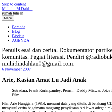
Skip to content
Muhidin M Dahlan
rumah tulisan
Menu
Beranda
Blog
Biodata
AGENDA
Penulis esai dan cerita. Dokumentator partik
komunitas. Pegiat literasi. Pendiri @radiob
muhidindahlan0@gmail.com.
6 November 2007
Arie, Kasian Amat Lu Jadi Anak
Sutradara: Frank Rorimpandey; Pemain: Deddy Mizwar, Joice 
Film.
Film Arie Hanggara (1985), menurut data yang ditulis di belakang CD
menyusul cerita bagaimana rangsang penyiksaan Ari lewat adegan reko