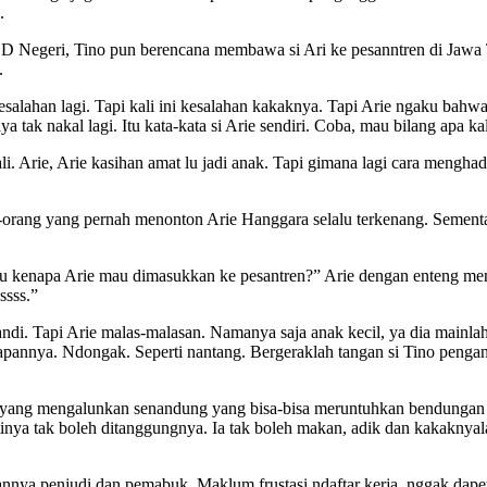
.
h SD Negeri, Tino pun berencana membawa si Ari ke pesanntren di Jawa
.
esalahan lagi. Tapi kali ini kesalahan kakaknya. Tapi Arie ngaku bah
a tak nakal lagi. Itu kata-kata si Arie sendiri. Coba, mau bilang apa ka
ali. Arie, Arie kasihan amat lu jadi anak. Tapi gimana lagi cara menghad
ng-orang yang pernah menonton Arie Hanggara selalu terkenang. Sement
“Tahu kenapa Arie mau dimasukkan ke pesantren?” Arie dengan enteng m
ssss.”
di. Tapi Arie malas-malasan. Namanya saja anak kecil, ya dia mainlah 
pannya. Ndongak. Seperti nantang. Bergeraklah tangan si Tino pengangg
rdi yang mengalunkan senandung yang bisa-bisa meruntuhkan bendungan
tinya tak boleh ditanggungnya. Ia tak boleh makan, adik dan kakakny
a penjudi dan pemabuk. Maklum frustasi ndaftar kerja, nggak dapet-dap