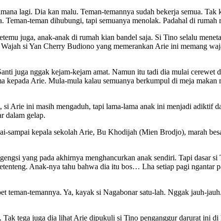
imana lagi. Dia kan malu. Teman-temannya sudah bekerja semua. Tak ku
 juga. Teman-teman dihubungi, tapi semuanya menolak. Padahal di ruma
etemu juga, anak-anak di rumah kian bandel saja. Si Tino selalu menet
ini. Wajah si Yan Cherry Budiono yang memerankan Arie ini memang wa
 Santi juga nggak kejam-kejam amat. Namun itu tadi dia mulai cerewet 
ama kepada Arie. Mula-mula kalau semuanya berkumpul di meja makan
, si Arie ini masih mengaduh, tapi lama-lama anak ini menjadi adiktif
ar dalam gelap.
pai-sampai kepala sekolah Arie, Bu Khodijah (Mien Brodjo), marah bes
 jaga gengsi yang pada akhirnya menghancurkan anak sendiri. Tapi da
etenteng. Anak-nya tahu bahwa dia itu bos… Lha setiap pagi ngantar pa
ompet teman-temannya. Ya, kayak si Nagabonar satu-lah. Nggak jauh-jauh
lis. Tak tega juga dia lihat Arie dipukuli si Tino penganggur darurat in