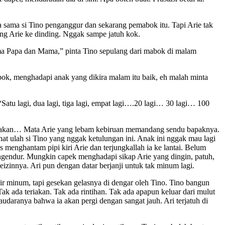
a sama si Tino penganggur dan sekarang pemabok itu. Tapi Arie tak
ong Arie ke dinding. Nggak sampe jatuh kok.
sama Papa dan Mama,” pinta Tino sepulang dari mabok di malam
ok, menghadapi anak yang dikira malam itu baik, eh malah minta
“Satu lagi, dua lagi, tiga lagi, empat lagi….20 lagi… 30 lagi… 100
ng makan… Mata Arie yang lebam kebiruan memandang sendu bapaknya.
at ulah si Tino yang nggak ketulungan ini. Anak ini nggak mau lagi
menghantam pipi kiri Arie dan terjungkallah ia ke lantai. Belum
ngendur. Mungkin capek menghadapi sikap Arie yang dingin, patuh,
zinnya. Ari pun dengan datar berjanji untuk tak minum lagi.
ir minum, tapi gesekan gelasnya di dengar oleh Tino. Tino bangun
ak ada teriakan. Tak ada rintihan. Tak ada apapun keluar dari mulut
daranya bahwa ia akan pergi dengan sangat jauh. Ari terjatuh di