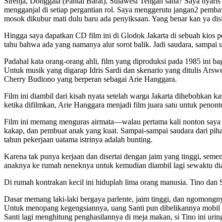
Sirenja, Donggala (Pantai Barat), Sulawesi Tengah sana? Saya nyari
mengganjal di setiap pergantian rol. Saya menggerutu jangan2 pemba
mosok dikubur mati dulu baru ada penyiksaan. Yang benar kan ya disi
Hingga saya dapatkan CD film ini di Glodok Jakarta di sebuah kios pe
tahu bahwa ada yang namanya alur sorot balik. Jadi saudara, sampai 
Padahal kata orang-orang ahli, film yang diproduksi pada 1985 ini b
Untuk musik yang digarap Idris Sardi dan skenario yang ditulis Ars
Cherry Budiono yang berperan sebagai Arie Hanggara.
Film ini diambil dari kisah nyata setelah warga Jakarta dihebohkan
ketika difilmkan, Arie Hanggara menjadi film juara satu untuk penon
Film ini memang menguras airmata—walau pertama kali nonton saya t
kakap, dan pembuat anak yang kuat. Sampai-sampai saudara dari pih
tahun pekerjaan uatama istrinya adalah bunting.
Karena tak punya kerjaan dan disertai dengan jaim yang tinggi, semen
anaknya ke rumah neneknya untuk kemudian diambil lagi sewaktu dia 
Di rumah kontrakan kecil ini hiduplah lima orang manusia. Tino dan Sant
Dasar memang laki-laki bergaya parlente, jaim tinggi, dan ngomongny
Untuk menopang kegengsiannya, uang Santi pun dibelikannya mobil r
Santi lagi menghitung penghasilannya di meja makan, si Tino ini urin