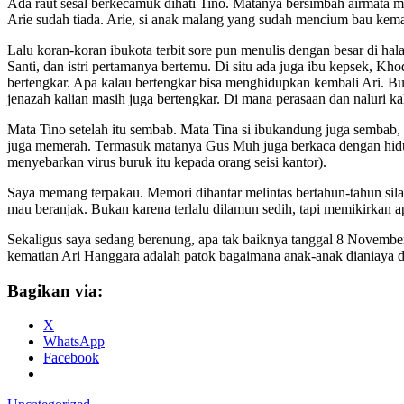
Ada raut sesal berkecamuk dihati Tino. Matanya bersimbah airmata mel
Arie sudah tiada. Arie, si anak malang yang sudah mencium bau kem
Lalu koran-koran ibukota terbit sore pun menulis dengan besar di ha
Santi, dan istri pertamanya bertemu. Di situ ada juga ibu kepsek, Kho
bertengkar. Apa kalau bertengkar bisa menghidupkan kembali Ari. B
jenazah kalian masih juga bertengkar. Di mana perasaan dan naluri k
Mata Tino setelah itu sembab. Mata Tina si ibukandung juga sembab, m
juga memerah. Termasuk matanya Gus Muh juga berkaca dengan hidun
menyebarkan virus buruk itu kepada orang seisi kantor).
Saya memang terpakau. Memori dihantar melintas bertahun-tahun sila
mau beranjak. Bukan karena terlalu dilamun sedih, tapi memikirkan ap
Sekaligus saya sedang berenung, apa tak baiknya tanggal 8 Novembe
kematian Ari Hanggara adalah patok bagaimana anak-anak dianiaya d
Bagikan via:
X
WhatsApp
Facebook