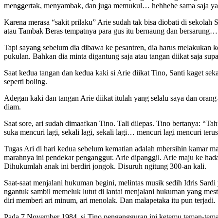
menggertak, menyambak, dan juga memukul… hehhehe sama saja ya
Karena merasa “sakit prilaku” Arie sudah tak bisa diobati di sekola
atau Tambak Beras tempatnya para gus itu bernaung dan bersarung…
Tapi sayang sebelum dia dibawa ke pesantren, dia harus melakukan k
pukulan. Bahkan dia minta digantung saja atau tangan diikat saja supay
Saat kedua tangan dan kedua kaki si Arie diikat Tino, Santi kaget sek
seperti boling.
Adegan kaki dan tangan Arie diikat itulah yang selalu saya dan ora
diam.
Saat sore, ari sudah dimaafkan Tino. Tali dilepas. Tino bertanya: 
suka mencuri lagi, sekali lagi, sekali lagi… mencuri lagi mencuri terus
Tugas Ari di hari kedua sebelum kematian adalah mbersihin kamar man
marahnya ini pendekar penganggur. Arie dipanggil. Arie maju ke hada
Dihukumlah anak ini berdiri jongok. Disuruh ngitung 300-an kali.
Saat-saat menjalani hukuman begini, melintas musik sedih Idris Sa
ngantuk sambil memeluk lutut di lantai menjalani hukuman yang mes
diri memberi ari minum, ari menolak. Dan malapetaka itu pun terjadi.
Pada 7 November 1984, si Tino pengangguran ini ketemu teman-temanny