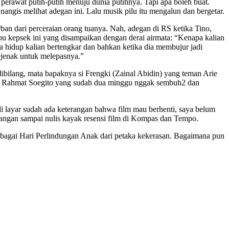
k perawat putih-putih menuju dunia putihnya. Tapi apa boleh buat.
gis melihat adegan ini. Lalu musik pilu itu mengalun dan bergetar.
ban dari perceraian orang tuanya. Nah, adegan di RS ketika Tino,
a ibu kepsek ini yang disampaikan dengan derai airmata: “Kenapa kalian
 hidup kalian bertengkar dan bahkan ketika dia membujur jadi
sejenak untuk melepasnya.”
dibilang, mata bapaknya si Frengki (Zainal Abidin) yang teman Arie
Zen Rahmat Soegito yang sudah dua minggu nggak sembuh2 dan
di layar sudah ada keterangan bahwa film mau berhenti, saya belum
, jangan sampai nulis kayak resensi film di Kompas dan Tempo.
ebagai Hari Perlindungan Anak dari petaka kekerasan. Bagaimana pun