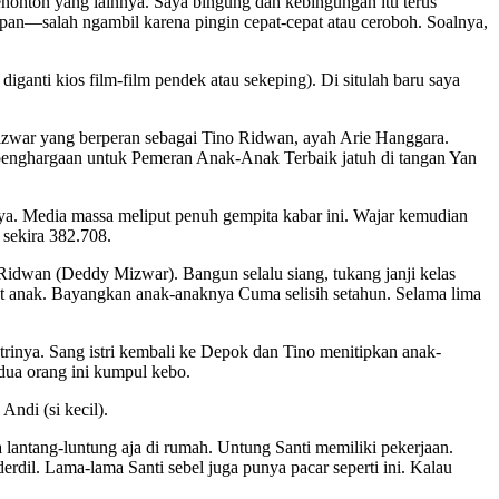
enonton yang lainnya. Saya bingung dan kebingungan itu terus
apan—salah ngambil karena pingin cepat-cepat atau ceroboh. Soalnya,
iganti kios film-film pendek atau sekeping). Di situlah baru saya
.
 Mizwar yang berperan sebagai Tino Ridwan, ayah Arie Hanggara.
6 penghargaan untuk Pemeran Anak-Anak Terbaik jatuh di tangan Yan
nya. Media massa meliput penuh gempita kabar ini. Wajar kemudian
 sekira 382.708.
Ridwan (Deddy Mizwar). Bangun selalu siang, tukang janji kelas
at anak. Bayangkan anak-anaknya Cuma selisih setahun. Selama lima
strinya. Sang istri kembali ke Depok dan Tino menitipkan anak-
dua orang ini kumpul kebo.
Andi (si kecil).
 lantang-luntung aja di rumah. Untung Santi memiliki pekerjaan.
il. Lama-lama Santi sebel juga punya pacar seperti ini. Kalau