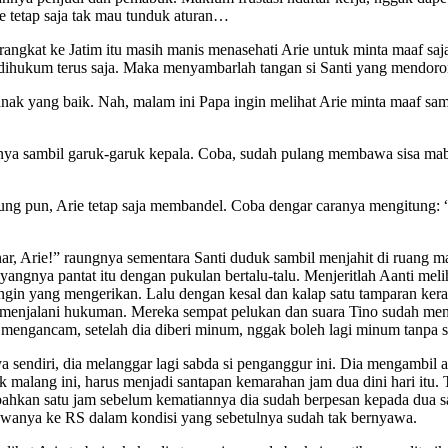
ie tetap saja tak mau tunduk aturan…
angkat ke Jatim itu masih manis menasehati Arie untuk minta maaf saj
ik dihukum terus saja. Maka menyambarlah tangan si Santi yang mendor
di anak yang baik. Nah, malam ini Papa ingin melihat Arie minta maaf 
anya sambil garuk-garuk kepala. Coba, sudah pulang membawa sisa mab
gitung pun, Arie tetap saja membandel. Coba dengar caranya mengitung: 
enar, Arie!” raungnya sementara Santi duduk sambil menjahit di rua
ngnya pantat itu dengan pukulan bertalu-talu. Menjeritlah Aanti melih
gin yang mengerikan. Lalu dengan kesal dan kalap satu tamparan keras 
ok menjalani hukuman. Mereka sempat pelukan dan suara Tino sudah me
mengancam, setelah dia diberi minum, nggak boleh lagi minum tanpa sei
 sendiri, dia melanggar lagi sabda si penganggur ini. Dia mengambil a
malang ini, harus menjadi santapan kemarahan jam dua dini hari itu. T
hkan satu jam sebelum kematiannya dia sudah berpesan kepada dua sau
bawanya ke RS dalam kondisi yang sebetulnya sudah tak bernyawa.