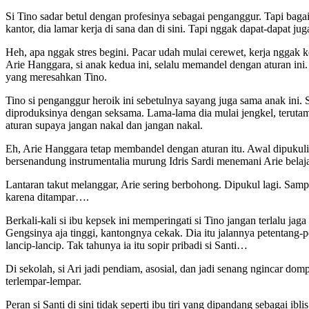
Si Tino sadar betul dengan profesinya sebagai penganggur. Tapi baga
kantor, dia lamar kerja di sana dan di sini. Tapi nggak dapat-dapat
Heh, apa nggak stres begini. Pacar udah mulai cerewet, kerja nggak k
Arie Hanggara, si anak kedua ini, selalu memandel dengan aturan 
yang meresahkan Tino.
Tino si penganggur heroik ini sebetulnya sayang juga sama anak ini.
diproduksinya dengan seksama. Lama-lama dia mulai jengkel, terut
aturan supaya jangan nakal dan jangan nakal.
Eh, Arie Hanggara tetap membandel dengan aturan itu. Awal dipukuli
bersenandung instrumentalia murung Idris Sardi menemani Arie belaj
Lantaran takut melanggar, Arie sering berbohong. Dipukul lagi. Sam
karena ditampar….
Berkali-kali si ibu kepsek ini memperingati si Tino jangan terlalu
Gengsinya aja tinggi, kantongnya cekak. Dia itu jalannya petentang-p
lancip-lancip. Tak tahunya ia itu sopir pribadi si Santi…
Di sekolah, si Ari jadi pendiam, asosial, dan jadi senang ngincar d
terlempar-lempar.
Peran si Santi di sini tidak seperti ibu tiri yang dipandang sebagai ib