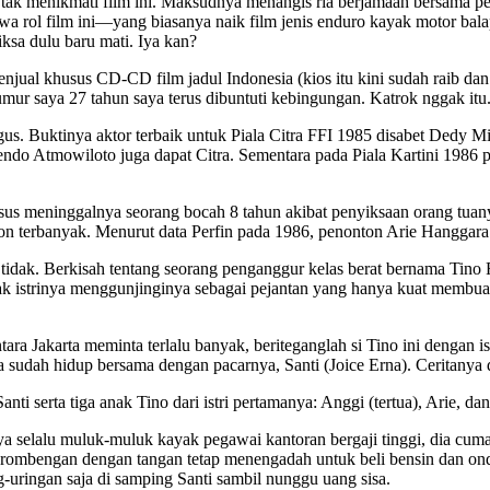
s tak menikmati film ini. Maksudnya menangis ria berjamaah bersama p
wa rol film ini—yang biasanya naik film jenis enduro kayak motor bal
ksa dulu baru mati. Iya kan?
njual khusus CD-CD film jadul Indonesia (kios itu kini sudah raib dan d
umur saya 27 tahun saya terus dibuntuti kebingungan. Katrok nggak itu
agus. Buktinya aktor terbaik untuk Piala Citra FFI 1985 disabet Dedy
wendo Atmowiloto juga dapat Citra. Sementara pada Piala Kartini 198
 kasus meninggalnya seorang bocah 8 tahun akibat penyiksaan orang tua
ton terbanyak. Menurut data Perfin pada 1986, penonton Arie Hanggara
idak. Berkisah tentang seorang penganggur kelas berat bernama Tino 
ak istrinya menggunjinginya sebagai pejantan yang hanya kuat membu
tara Jakarta meminta terlalu banyak, beriteganglah si Tino ini dengan i
sudah hidup bersama dengan pacarnya, Santi (Joice Erna). Ceritanya 
i serta tiga anak Tino dari istri pertamanya: Anggi (tertua), Arie, dan 
a selalu muluk-muluk kayak pegawai kantoran bergaji tinggi, dia cuma
ombengan dengan tangan tetap menengadah untuk beli bensin dan onderd
g-uringan saja di samping Santi sambil nunggu uang sisa.